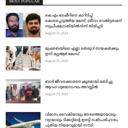
MOST POPULAR
കെ.എം ബഷീറിനെ കാറിടിച്ച്
കൊലപ്പെടുത്തിയ കേസ്; ശ്രീറാം വെങ്കിട്ടരാമന്
സുപ്രീംകോടതിയിൽനിന്ന് തിരിച്ചടി
August 25, 2023
മുംബൈയിലെ എല്ലാ തെരുവ് നായകൾക്കും
ഇനി ക്യുആർ കോഡ്
August 25, 2023
ബാർ ജീവനക്കാരനെ ക്രൂരമായി മർദിച്ചു;
ആറംഗ ഗുണ്ടാസംഘം അറസ്റ്റിൽ
August 25, 2023
വിമാനം വൈകിയാലും നേരത്തെയായാലും
റദ്ദായാലും ടിക്കറ്റിന്റെ ഇരട്ടി നഷ്ടപരിഹാരം;
പുതിയ നിയമവുമായി സൗദി