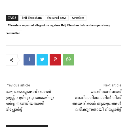
TAGS
brij bhoosham
featured news
wrestlers
Wrestlers repeated allegations against Brij Bhushan before the supervisory
committee
Previous article
Next article
റഷ്യക്കൊപ്പമെന്ന് വാഗ്നര്‍
പാക് താലിബാന്
ഗ്രൂപ്പ്; പുടിനും പ്രഗോഷിനും
അഫ്ഗാനിസ്ഥാനില്‍ നിന്ന്
ചര്‍ച്ച നടത്തിയതായി
അമേരിക്കന്‍ ആയുധങ്ങള്‍
റിപ്പോര്‍ട്ട്
ലഭിക്കുന്നതായി റിപ്പോര്‍ട്ട്