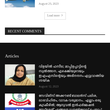
August 25, 2023
Load more
RECENT COMMENTS
Articles
വിളയിൽ ഫസീല; മാപ്പിളപ്പാട്ടിന്റെ
സുൽത്താന, എകെജിയുടെയും
ഇഎംഎസിന്റെയും അഭിനന്ദനം ഏറ്റുവാങ്ങിയ
ഗായിക
August 12, 2023
സേവിങ്സ് അക്കൗണ്ട് ബാലൻസ് പലിശ,
ലാഭവിഹിതം, വാടക വരുമാനം.. എല്ലാം ഒരു
കുടകീഴിൽ; ആനുവൽ ഇൻഫർമേഷൻ
സ്റ്റേറ്റ്മെന്റ് എങ്ങനെ ഡൗൺലോഡ് ചെയ്യാം?