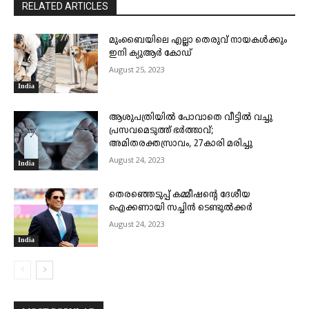
RELATED ARTICLES
മുംബൈയിലെ എല്ലാ തെരുവ് നായകൾക്കും
ഇനി ക്യുആർ കോഡ്
August 25, 2023
India
ആശുപത്രിയിൽ പോവാതെ വീട്ടിൽ വച്ചു
പ്രസവമെടുത്ത് ഭർത്താവ്;
അമിതരക്തസ്രാവം, 27കാരി മരിച്ചു
August 24, 2023
India
തെരഞ്ഞെടുപ്പ് കമ്മീഷന്റെ ദേശീയ
ഐക്കണായി സച്ചിൻ ടെ​ണ്ടു​ൽ​ക്കർ
August 24, 2023
India