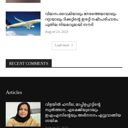
വിമാനം വൈകിയാലും നേരത്തെയായാലും
റദ്ദായാലും ടിക്കറ്റിന്റെ ഇരട്ടി നഷ്ടപരിഹാരം;
പുതിയ നിയമവുമായി സൗദി
August 25, 2023
Load more
RECENT COMMENTS
Articles
വിളയിൽ ഫസീല; മാപ്പിളപ്പാട്ടിന്റെ
സുൽത്താന, എകെജിയുടെയും
ഇഎംഎസിന്റെയും അഭിനന്ദനം ഏറ്റുവാങ്ങിയ
ഗായിക
August 12, 2023