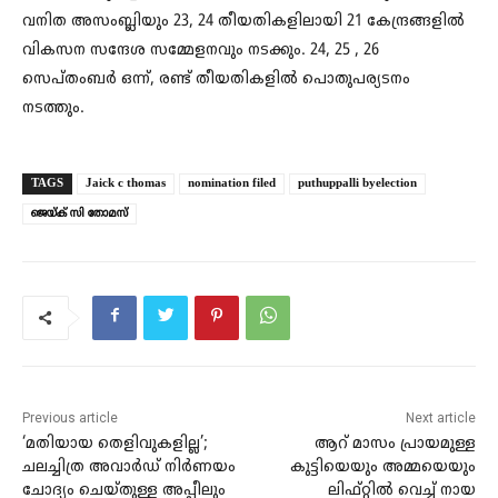
വനിത അസംബ്ലിയും 23, 24 തീയതികളിലായി 21 കേന്ദ്രങ്ങളിൽ
വികസന സന്ദേശ സമ്മേളനവും നടക്കും. 24, 25 , 26
സെപ്തംബർ ഒന്ന്‌, രണ്ട്‌ തീയതികളിൽ പൊതുപര്യടനം
നടത്തും.
TAGS
Jaick c thomas
nomination filed
puthuppalli byelection
ജെയ്‌ക്‌ സി തോമസ്‌
Previous article
Next article
‘മതിയായ തെളിവുകളില്ല’;
ആറ് മാസം പ്രായമുള്ള
ചലച്ചിത്ര അവാർഡ് നിർണയം
കുട്ടിയെയും അമ്മയെയും
ചോദ്യം ചെയ്തുള്ള അപ്പീലും
ലിഫ്റ്റിൽ വെച്ച് നായ