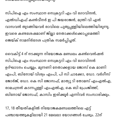
സിപിഐ എം സംസ്ഥാന സെക്രട്ടറി എം വി ​ഗോവിന്ദൻ,
എൽഡിഎഫ് കൺവീനർ ഇ പി ജയരാജൻ, മന്ത്രി വി എൻ
വാസവൻ തുടങ്ങിയവര്‍ രാവിലെ പുതുപ്പള്ളിയിലെത്തിയിരുന്നു.
ഇവരെ കണ്ടശേഷമാണ് ജില്ലാ നേതാക്കള്‍ക്കൊപ്പമെത്തി
ജെയ്ക് നാമനിര്‍ദേശ പത്രിക സമര്‍പ്പിച്ചത്.
വെെകിട്ട് 4 ന് നടക്കുന്ന നിയോജക മണ്ഡലം കൺവെൻഷൻ
സിപിഐ എം സംസ്ഥാന സെക്രട്ടറി എം വി ഗോവിന്ദൻ
ഉദ്ഘാടനം ചെയ്യും. മുന്നണി നേതാക്കളായ ജോസ് കെ മാണി
എംപി, ബിനോയ് വിശ്വം എംപി, പി സി ചാക്കോ, ഡോ. വർഗീസ്
ജോർജ്, ഡോ. കെ സി ജോസഫ്, മാത്യു ടി തോമസ് എംഎൽഎ,
രാമചന്ദ്രൻ കടന്നപ്പള്ളി എംഎൽഎ, കെ ബി പ്രേംജിത്ത്,
ബിനോയ് ജോസഫ്, കാസിം ഇരിക്കൂർ എന്നിവർ സംസാരിക്കും.
17, 18 തീയതികളിൽ നിയോജകമണ്ഡലത്തിലെ എട്ട്‌
പഞ്ചായത്തുകളിലായി 21 മേഖലാ യോഗങ്ങൾ ചേരും. 22ന്