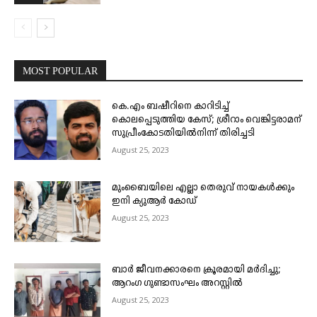
MOST POPULAR
കെ.എം ബഷീറിനെ കാറിടിച്ച്
കൊലപ്പെടുത്തിയ കേസ്; ശ്രീറാം വെങ്കിട്ടരാമന്
സുപ്രീംകോടതിയിൽനിന്ന് തിരിച്ചടി
August 25, 2023
മുംബൈയിലെ എല്ലാ തെരുവ് നായകൾക്കും
ഇനി ക്യുആർ കോഡ്
August 25, 2023
ബാർ ജീവനക്കാരനെ ക്രൂരമായി മർദിച്ചു;
ആറംഗ ഗുണ്ടാസംഘം അറസ്റ്റിൽ
August 25, 2023