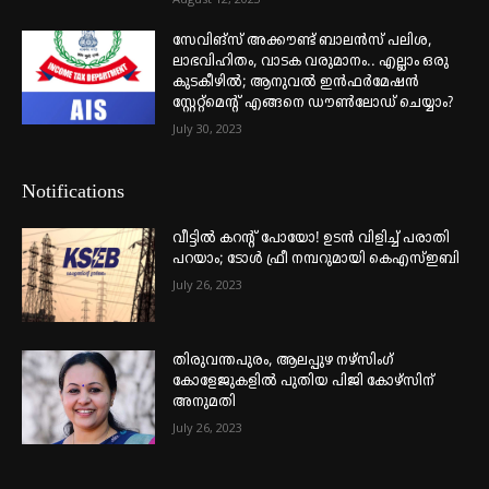
സേവിങ്സ് അക്കൗണ്ട് ബാലൻസ് പലിശ,
ലാഭവിഹിതം, വാടക വരുമാനം.. എല്ലാം ഒരു
കുടകീഴിൽ; ആനുവൽ ഇൻഫർമേഷൻ
സ്റ്റേറ്റ്മെന്റ് എങ്ങനെ ഡൗൺലോഡ് ചെയ്യാം?
July 30, 2023
Notifications
വീട്ടില്‍ കറന്റ് പോയോ! ഉടന്‍ വിളിച്ച് പരാതി
പറയാം; ടോള്‍ ഫ്രീ നമ്പറുമായി കെഎസ്ഇബി
July 26, 2023
തിരുവന്തപുരം, ആലപ്പുഴ നഴ്‌സിംഗ്
കോളേജുകളില്‍ പുതിയ പിജി കോഴ്‌സിന്
അനുമതി
July 26, 2023