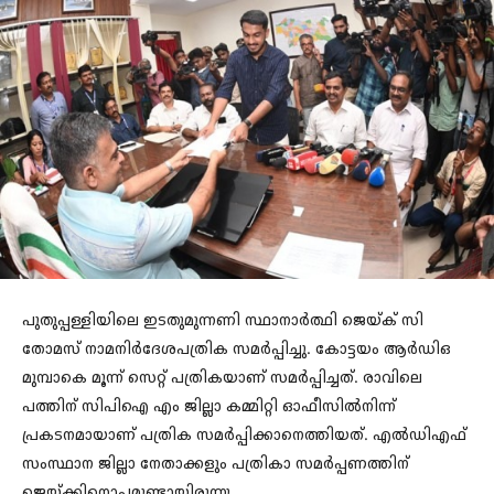
പുതുപ്പള്ളിയിലെ ഇടതുമുന്നണി സ്ഥാനാര്‍ത്ഥി ജെയ്ക് സി
തോമസ്‌ നാമനിർദേശപത്രിക സമർപ്പിച്ചു. കോട്ടയം ആർഡിഒ
മുമ്പാകെ മൂന്ന് സെറ്റ് പത്രികയാണ് സമർപ്പിച്ചത്. രാവിലെ
പത്തിന്‌ സിപിഐ എം ജില്ലാ കമ്മിറ്റി ഓഫീസിൽനിന്ന്‌
പ്രകടനമായാണ് പത്രിക സമർപ്പിക്കാനെത്തിയത്. എൽഡിഎഫ്
സംസ്ഥാന ജില്ലാ നേതാക്കളും പത്രികാ സമര്‍പ്പണത്തിന്
ജെയ്ക്കിനൊപ്പമുണ്ടായിരുന്നു.