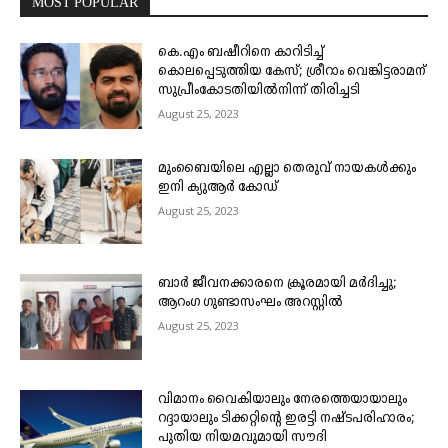
MOST POPULAR
കെ.എം ബഷീറിനെ കാറിടിച്ച്
കൊലപ്പെടുത്തിയ കേസ്; ശ്രീറാം വെങ്കിട്ടരാമന്
സുപ്രീംകോടതിയിൽനിന്ന് തിരിച്ചടി
August 25, 2023
മുംബൈയിലെ എല്ലാ തെരുവ് നായകൾക്കും
ഇനി ക്യുആർ കോഡ്
August 25, 2023
ബാർ ജീവനക്കാരനെ ക്രൂരമായി മർദിച്ചു;
ആറംഗ ഗുണ്ടാസംഘം അറസ്റ്റിൽ
August 25, 2023
വിമാനം വൈകിയാലും നേരത്തെയായാലും
റദ്ദായാലും ടിക്കറ്റിന്റെ ഇരട്ടി നഷ്ടപരിഹാരം;
പുതിയ നിയമവുമായി സൗദി