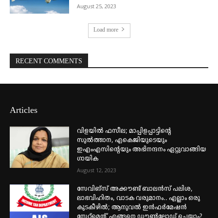
August 25, 2023
Load more
RECENT COMMENTS
Articles
വിളയിൽ ഫസീല; മാപ്പിളപ്പാട്ടിന്റെ
സുൽത്താന, എകെജിയുടെയും
ഇഎംഎസിന്റെയും അഭിനന്ദനം ഏറ്റുവാങ്ങിയ
ഗായിക
August 12, 2023
സേവിങ്സ് അക്കൗണ്ട് ബാലൻസ് പലിശ,
ലാഭവിഹിതം, വാടക വരുമാനം.. എല്ലാം ഒരു
കുടകീഴിൽ; ആനുവൽ ഇൻഫർമേഷൻ
സ്റ്റേറ്റ്മെന്റ് എങ്ങനെ ഡൗൺലോഡ് ചെയ്യാം?