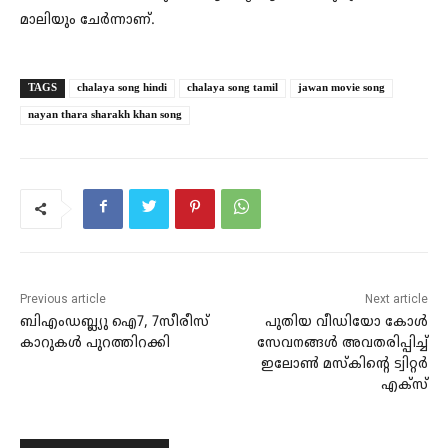
മാലിയും ചേര്‍ന്നാണ്.
TAGS
chalaya song hindi
chalaya song tamil
jawan movie song
nayan thara sharakh khan song
Previous article
Next article
ബിഎംഡബ്ല്യു ഐ7, 7സീരീസ്
പുതിയ വീഡിയോ കോള്‍
കാറുകള്‍ പുറത്തിറക്കി
സേവനങ്ങള്‍ അവതരിപ്പിച്ച്
ഇലോണ്‍ മസ്‌കിന്റെ ട്വിറ്റര്‍
എക്സ്