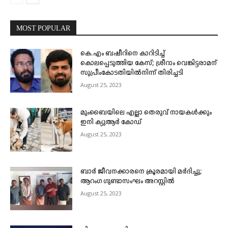
MOST POPULAR
കെ.എം ബഷീറിനെ കാറിടിച്ച്
കൊലപ്പെടുത്തിയ കേസ്; ശ്രീറാം വെങ്കിട്ടരാമന്
സുപ്രീംകോടതിയിൽനിന്ന് തിരിച്ചടി
August 25, 2023
മുംബൈയിലെ എല്ലാ തെരുവ് നായകൾക്കും
ഇനി ക്യുആർ കോഡ്
August 25, 2023
ബാർ ജീവനക്കാരനെ ക്രൂരമായി മർദിച്ചു;
ആറംഗ ഗുണ്ടാസംഘം അറസ്റ്റിൽ
August 25, 2023