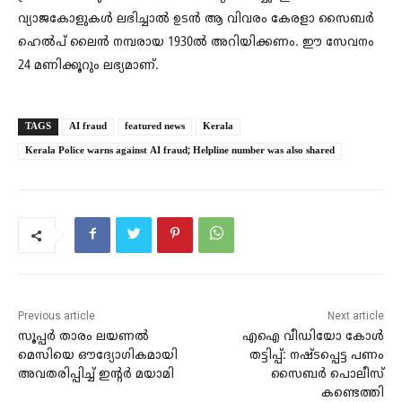
വ്യാജകോളുകള്‍ ലഭിച്ചാല്‍ ഉടന്‍ ആ വിവരം കേരളാ സൈബര്‍
ഹെല്‍പ് ലൈന്‍ നമ്പരായ 1930ല്‍ അറിയിക്കണം. ഈ സേവനം
24 മണിക്കൂറും ലഭ്യമാണ്.
TAGS
AI fraud
featured news
Kerala
Kerala Police warns against AI fraud; Helpline number was also shared
Previous article
Next article
സൂപ്പർ താരം ലയണൽ
എഐ വീഡിയോ കോൾ
മെസിയെ ഔദ്യോഗികമായി
തട്ടിപ്പ്: നഷ്ടപ്പെട്ട പണം
അവതരിപ്പിച്ച് ഇൻ്റർ മയാമി
സൈബർ പൊലീസ്
കണ്ടെത്തി