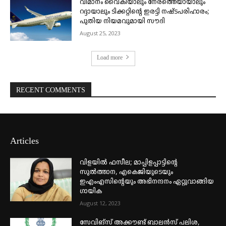
വിമാനം വൈകിയാലും നേരത്തെയായാലും
റദ്ദായാലും ടിക്കറ്റിന്റെ ഇരട്ടി നഷ്ടപരിഹാരം;
പുതിയ നിയമവുമായി സൗദി
August 25, 2023
Load more
RECENT COMMENTS
Articles
വിളയിൽ ഫസീല; മാപ്പിളപ്പാട്ടിന്റെ
സുൽത്താന, എകെജിയുടെയും
ഇഎംഎസിന്റെയും അഭിനന്ദനം ഏറ്റുവാങ്ങിയ
ഗായിക
August 12, 2023
സേവിങ്സ് അക്കൗണ്ട് ബാലൻസ് പലിശ,