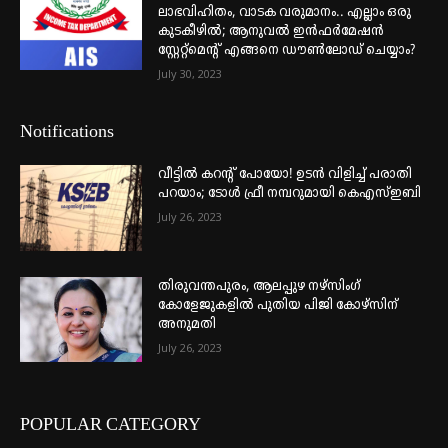
ലാഭവിഹിതം, വാടക വരുമാനം.. എല്ലാം ഒരു
കുടകീഴിൽ; ആനുവൽ ഇൻഫർമേഷൻ
സ്റ്റേറ്റ്മെന്റ് എങ്ങനെ ഡൗൺലോഡ് ചെയ്യാം?
July 30, 2023
Notifications
വീട്ടില്‍ കറന്റ് പോയോ! ഉടന്‍ വിളിച്ച് പരാതി
പറയാം; ടോള്‍ ഫ്രീ നമ്പറുമായി കെഎസ്ഇബി
July 26, 2023
തിരുവന്തപുരം, ആലപ്പുഴ നഴ്‌സിംഗ്
കോളേജുകളില്‍ പുതിയ പിജി കോഴ്‌സിന്
അനുമതി
July 26, 2023
POPULAR CATEGORY