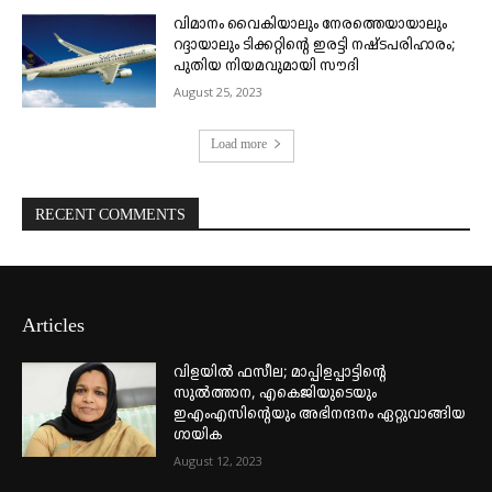
വിമാനം വൈകിയാലും നേരത്തെയായാലും
റദ്ദായാലും ടിക്കറ്റിന്റെ ഇരട്ടി നഷ്ടപരിഹാരം;
പുതിയ നിയമവുമായി സൗദി
August 25, 2023
Load more
RECENT COMMENTS
Articles
വിളയിൽ ഫസീല; മാപ്പിളപ്പാട്ടിന്റെ
സുൽത്താന, എകെജിയുടെയും
ഇഎംഎസിന്റെയും അഭിനന്ദനം ഏറ്റുവാങ്ങിയ
ഗായിക
August 12, 2023