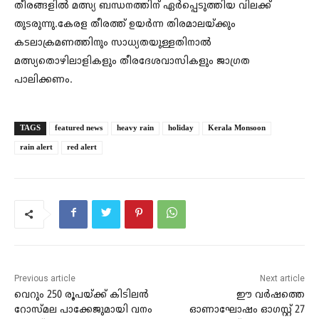
തീരങ്ങളിൽ മത്സ്യ ബന്ധനത്തിന് ഏർപ്പെടുത്തിയ വിലക്ക്
തുടരുന്നു.കേരള തീരത്ത് ഉയർന്ന തിരമാലയ്ക്കും
കടലാക്രമണത്തിനും സാധ്യതയുള്ളതിനാൽ
മത്സ്യതൊഴിലാളികളും തീരദേശവാസികളും ജാഗ്രത
പാലിക്കണം.
TAGS
featured news
heavy rain
holiday
Kerala Monsoon
rain alert
red alert
Previous article
Next article
വെറും 250 രൂപയ്ക്ക് കിടിലൻ
ഈ വര്‍ഷത്തെ
റോസ്മല പാക്കേജുമായി വനം
ഓണാഘോഷം ഓഗസ്റ്റ് 27