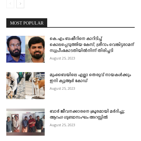
MOST POPULAR
കെ.എം ബഷീറിനെ കാറിടിച്ച്
കൊലപ്പെടുത്തിയ കേസ്; ശ്രീറാം വെങ്കിട്ടരാമന്
സുപ്രീംകോടതിയിൽനിന്ന് തിരിച്ചടി
August 25, 2023
മുംബൈയിലെ എല്ലാ തെരുവ് നായകൾക്കും
ഇനി ക്യുആർ കോഡ്
August 25, 2023
ബാർ ജീവനക്കാരനെ ക്രൂരമായി മർദിച്ചു;
ആറംഗ ഗുണ്ടാസംഘം അറസ്റ്റിൽ
August 25, 2023