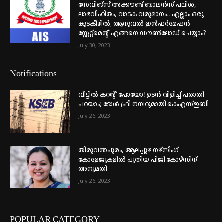
സേവിങ്സ് അക്കൗണ്ട് ബാലൻസ് പലിശ,
ലാഭവിഹിതം, വാടക വരുമാനം.. എല്ലാം ഒരു
കുടകീഴിൽ; ആനുവൽ ഇൻഫർമേഷൻ
സ്റ്റേറ്റ്മെന്റ് എങ്ങനെ ഡൗൺലോഡ് ചെയ്യാം?
July 30, 2023
Notifications
വീട്ടില്‍ കറന്റ് പോയോ! ഉടന്‍ വിളിച്ച് പരാതി
പറയാം; ടോള്‍ ഫ്രീ നമ്പറുമായി കെഎസ്ഇബി
July 26, 2023
തിരുവന്തപുരം, ആലപ്പുഴ നഴ്‌സിംഗ്
കോളേജുകളില്‍ പുതിയ പിജി കോഴ്‌സിന്
അനുമതി
July 26, 2023
POPULAR CATEGORY