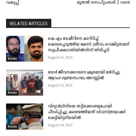
വകുപ്പ്
മുതൽ സെപ്റ്റംബർ 2 വരെ
RELATED ARTICLES
കെ.എം ബഷീറിനെ കാറിടിച്ച്
കൊലപ്പെടുത്തിയ കേസ്; ശ്രീറാം വെങ്കിട്ടരാമന്
സുപ്രീംകോടതിയിൽനിന്ന് തിരിച്ചടി
August 25, 2023
Kerala
ബാർ ജീവനക്കാരനെ ക്രൂരമായി മർദിച്ചു;
ആറംഗ ഗുണ്ടാസംഘം അറസ്റ്റിൽ
August 25, 2023
Kerala
വിദ്യാർഥിനിയെ തട്ടിക്കൊണ്ടുപോയി
പീഡിപ്പിച്ചു; കണ്ടെത്തിയത് വിവസ്ത്രയാക്കി
കെട്ടിയിട്ടനിലയിൽ
August 24, 2023
Kerala