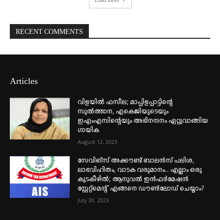
Load more
RECENT COMMENTS
Articles
വിളയിൽ ഫസീല; മാപ്പിളപ്പാട്ടിന്റെ
സുൽത്താന, എകെജിയുടെയും
ഇഎംഎസിന്റെയും അഭിനന്ദനം ഏറ്റുവാങ്ങിയ
ഗായിക
August 12, 2023
സേവിങ്സ് അക്കൗണ്ട് ബാലൻസ് പലിശ,
ലാഭവിഹിതം, വാടക വരുമാനം.. എല്ലാം ഒരു
കുടകീഴിൽ; ആനുവൽ ഇൻഫർമേഷൻ
സ്റ്റേറ്റ്മെന്റ് എങ്ങനെ ഡൗൺലോഡ് ചെയ്യാം?
July 30, 2023