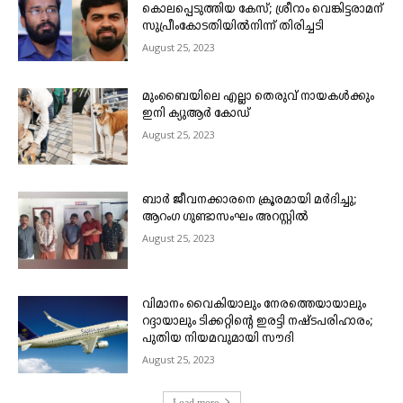
കൊലപ്പെടുത്തിയ കേസ്; ശ്രീറാം വെങ്കിട്ടരാമന്
സുപ്രീംകോടതിയിൽനിന്ന് തിരിച്ചടി
August 25, 2023
മുംബൈയിലെ എല്ലാ തെരുവ് നായകൾക്കും
ഇനി ക്യുആർ കോഡ്
August 25, 2023
ബാർ ജീവനക്കാരനെ ക്രൂരമായി മർദിച്ചു;
ആറംഗ ഗുണ്ടാസംഘം അറസ്റ്റിൽ
August 25, 2023
വിമാനം വൈകിയാലും നേരത്തെയായാലും
റദ്ദായാലും ടിക്കറ്റിന്റെ ഇരട്ടി നഷ്ടപരിഹാരം;
പുതിയ നിയമവുമായി സൗദി
August 25, 2023