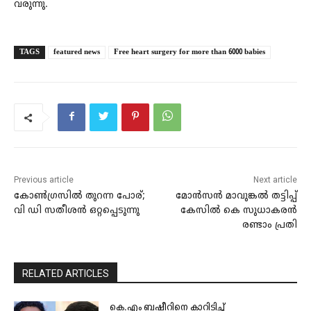
വരുന്നു.
TAGS
featured news
Free heart surgery for more than 6000 babies
Previous article
Next article
കോൺ​ഗ്രസിൽ തുറന്ന പോര്;
മോൻസൻ മാവുങ്കൽ തട്ടിപ്പ്
വി ഡി സതീശൻ ഒറ്റപ്പെടുന്നു
കേസില്‍ കെ സുധാകരൻ
രണ്ടാം പ്രതി
RELATED ARTICLES
കെ.എം ബഷീറിനെ കാറിടിച്ച്