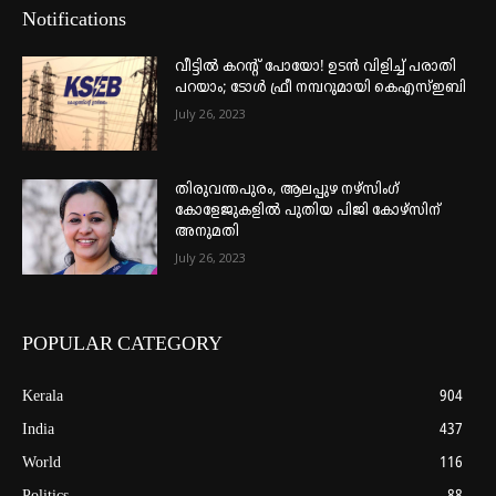
Notifications
വീട്ടില്‍ കറന്റ് പോയോ! ഉടന്‍ വിളിച്ച് പരാതി
പറയാം; ടോള്‍ ഫ്രീ നമ്പറുമായി കെഎസ്ഇബി
July 26, 2023
തിരുവന്തപുരം, ആലപ്പുഴ നഴ്‌സിംഗ്
കോളേജുകളില്‍ പുതിയ പിജി കോഴ്‌സിന്
അനുമതി
July 26, 2023
POPULAR CATEGORY
Kerala
904
India
437
World
116