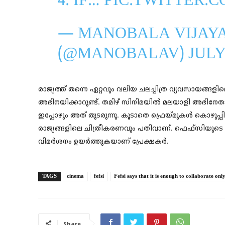
4. IF…
PIC.TWITTER.
— MANOBALA VIJAY
(@MANOBALAV)
JULY 
രാജ്യത്ത് തന്നെ ഏറ്റവും വലിയ ചലച്ചിത്ര വ്യവസായങ്
അഭിനയിക്കാറുണ്ട്. തമിഴ് സിനിമയില്‍ മലയാളി അഭിനേതാക്
ഇപ്പോഴും അത് തുടരുന്നു. കൂടാതെ ഫ്രെയ്മുകള്‍ കൊഴുപ്പിക്
രാജ്യങ്ങളിലെ ചിത്രീകരണവും പതിവാണ്. ഫെഫ്സിയുടെ പുത
വിമർശനം ഉയർത്തുകയാണ് പ്രേക്ഷകർ.
TAGS
cinema
fefsi
Fefsi says that it is enough to collaborate onl
Share