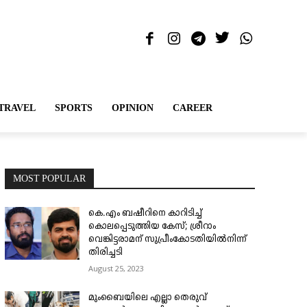
TRAVEL
SPORTS
OPINION
CAREER
MOST POPULAR
കെ.എം ബഷീറിനെ കാറിടിച്ച്
കൊലപ്പെടുത്തിയ കേസ്; ശ്രീറാം
വെങ്കിട്ടരാമന് സുപ്രീംകോടതിയിൽനിന്ന്
തിരിച്ചടി
August 25, 2023
മുംബൈയിലെ എല്ലാ തെരുവ്