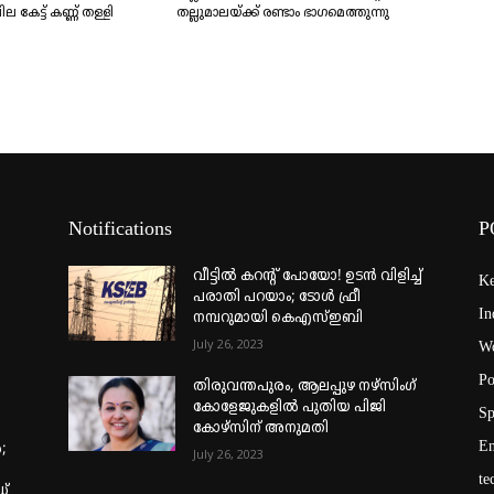
ല കേട്ട് കണ്ണ് തള്ളി
തല്ലുമാലയ്ക്ക് രണ്ടാം ഭാ​ഗമെത്തുന്നു
Notifications
P
വീട്ടില്‍ കറന്റ് പോയോ! ഉടന്‍ വിളിച്ച്
Ke
പരാതി പറയാം; ടോള്‍ ഫ്രീ
In
നമ്പറുമായി കെഎസ്ഇബി
July 26, 2023
Wo
Po
തിരുവന്തപുരം, ആലപ്പുഴ നഴ്‌സിംഗ്
കോളേജുകളില്‍ പുതിയ പിജി
Sp
കോഴ്‌സിന് അനുമതി
En
;
July 26, 2023
te
ഡ്