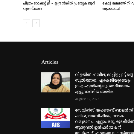
ചിത്രം റോക്കറ്റ് ട്രീ – ഇന്ദ്രൻസിന് പ്രത്യേക ജൂറി
കോട്ട് ലേലത്തിന്; വി
പുരസ്കാരം
ആരാധകർ
Articles
വിളയിൽ ഫസീല; മാപ്പിളപ്പാട്ടിന്റെ
സുൽത്താന, എകെജിയുടെയും
ഇഎംഎസിന്റെയും അഭിനന്ദനം
ഏറ്റുവാങ്ങിയ ഗായിക
August 12, 2023
സേവിങ്സ് അക്കൗണ്ട് ബാലൻസ്
പലിശ, ലാഭവിഹിതം, വാടക
വരുമാനം.. എല്ലാം ഒരു കുടകീഴിൽ
ആനുവൽ ഇൻഫർമേഷൻ
സ്റ്റേറ്റ്മെന്റ് എങ്ങനെ ഡൗൺലോ