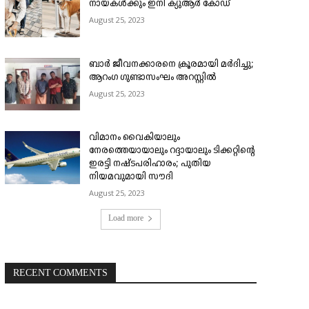
നായകൾക്കും ഇനി ക്യുആർ കോഡ്
August 25, 2023
ബാർ ജീവനക്കാരനെ ക്രൂരമായി മർദിച്ചു;
ആറംഗ ഗുണ്ടാസംഘം അറസ്റ്റിൽ
August 25, 2023
വിമാനം വൈകിയാലും
നേരത്തെയായാലും റദ്ദായാലും ടിക്കറ്റിന്റെ
ഇരട്ടി നഷ്ടപരിഹാരം; പുതിയ
നിയമവുമായി സൗദി
August 25, 2023
Load more
RECENT COMMENTS