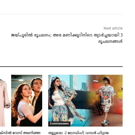
Next article
ജയ്പൂരില്‍ ഭൂചലനം; അര മണിക്കൂറിനിടെ തുടര്‍ച്ചയായി 3
ഭൂചലനങ്ങള്‍
Entertainment
ലൈമാക്സിൽ റോസ് അണിഞ്ഞ
തല്ലുമാല -2 ലോഡിംഗ്; വമ്പൻ ഹിറ്റായ