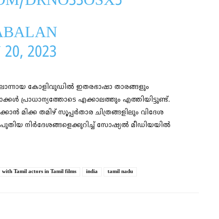
COM/DRNO33OSX5
ABALAN
20, 2023
ങളിലൊന്നായ കോളിവുഡില്‍ ഇതരഭാഷാ താരങ്ങളും
കള്‍ പ്രാധാന്യത്തോടെ എക്കാലത്തും എത്തിയിട്ടുണ്ട്.
കാന്‍ മിക്ക തമിഴ് സൂപ്പര്‍താര ചിത്രങ്ങളിലും വിദേശ
ിയ നിര്‍ദേശങ്ങളെക്കുറിച്ച് സോഷ്യല്‍ മീഡിയയില്‍
y with Tamil actors in Tamil films
india
tamil nadu