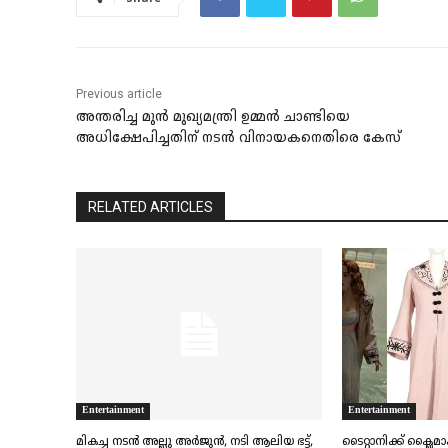
Previous article
അന്തരിച്ച മുൻ മുഖ്യമന്ത്രി ഉമ്മൻ ചാണ്ടിയെ
അധിക്ഷേപിച്ചതിന് നടൻ വിനായകനെതിരെ കേസ്
RELATED ARTICLES
Entertainment
Entertainment
മികച്ച നടൻ അല്ലു അർജുൻ, നടി ആലിയ ഭട്ട്,
ടൈറ്റാനിക്ക് ക്