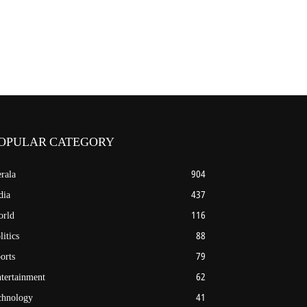
OPULAR CATEGORY
rala
904
dia
437
rld
116
litics
88
orts
79
tertainment
62
chnology
41