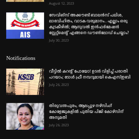
August 12, 2023
സേവിങ്സ് അക്കൗണ്ട് ബാലൻസ് പലിശ,
ലാഭവിഹിതം, വാടക വരുമാനം.. എല്ലാം ഒരു
കുടകീഴിൽ; ആനുവൽ ഇൻഫർമേഷൻ
സ്റ്റേറ്റ്മെന്റ് എങ്ങനെ ഡൗൺലോഡ് ചെയ്യാം?
July 30, 2023
Notifications
വീട്ടില്‍ കറന്റ് പോയോ! ഉടന്‍ വിളിച്ച് പരാതി
പറയാം; ടോള്‍ ഫ്രീ നമ്പറുമായി കെഎസ്ഇബി
July 26, 2023
തിരുവന്തപുരം, ആലപ്പുഴ നഴ്‌സിംഗ്
കോളേജുകളില്‍ പുതിയ പിജി കോഴ്‌സിന്
അനുമതി
July 26, 2023