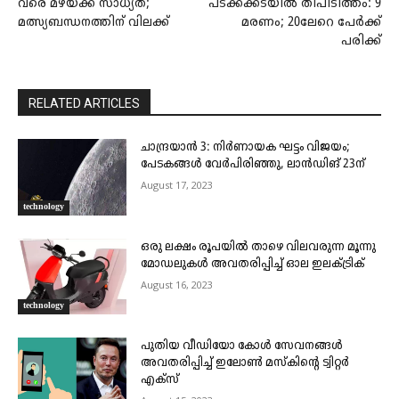
വരെ മഴയ്ക്ക് സാധ്യത;
പടക്കക്കടയിൽ തീപിടിത്തം: 9
മത്സ്യബന്ധനത്തിന് വിലക്ക്
മരണം; 20ലേറെ പേർക്ക്
പരിക്ക്
RELATED ARTICLES
ചാന്ദ്രയാൻ 3: നിർണായക ഘട്ടം വിജയം;
പേടകങ്ങൾ വേർപിരിഞ്ഞു, ലാൻഡിങ്‌ 23ന്
August 17, 2023
technology
ഒരു ലക്ഷം രൂപയില്‍ താഴെ വിലവരുന്ന മൂന്നു
മോഡലുകള്‍ അവതരിപ്പിച്ച് ഓല ഇലക്ട്രിക്
August 16, 2023
technology
പുതിയ വീഡിയോ കോള്‍ സേവനങ്ങള്‍
അവതരിപ്പിച്ച് ഇലോണ്‍ മസ്‌കിന്റെ ട്വിറ്റര്‍
എക്സ്