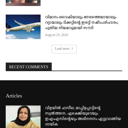
വിമാനം വൈകിയാലും നേരത്തെയായാലും
റദ്ദായാലും ടിക്കറ്റിന്റെ ഇരട്ടി നഷ്ടപരിഹാരം;
പുതിയ നിയമവുമായി സൗദി
August 25, 2023
Load more
RECENT COMMENTS
Articles
വിളയിൽ ഫസീല; മാപ്പിളപ്പാട്ടിന്റെ
സുൽത്താന, എകെജിയുടെയും
ഇഎംഎസിന്റെയും അഭിനന്ദനം ഏറ്റുവാങ്ങിയ
ഗായിക