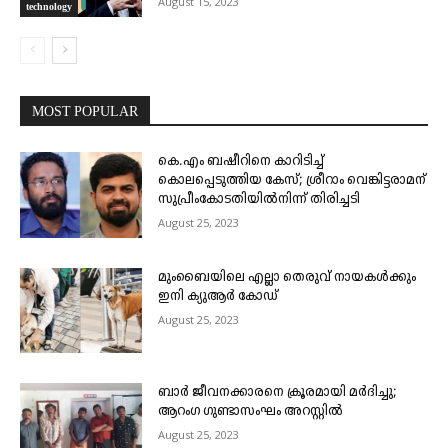
August 15, 2023
technology
MOST POPULAR
കെ.എം ബഷീറിനെ കാറിടിച്ച്
കൊലപ്പെടുത്തിയ കേസ്; ശ്രീറാം വെങ്കിട്ടരാമന്
സുപ്രീംകോടതിയിൽനിന്ന് തിരിച്ചടി
August 25, 2023
മുംബൈയിലെ എല്ലാ തെരുവ് നായകൾക്കും
ഇനി ക്യുആർ കോഡ്
August 25, 2023
ബാർ ജീവനക്കാരനെ ക്രൂരമായി മർദിച്ചു;
ആറംഗ ഗുണ്ടാസംഘം അറസ്റ്റിൽ
August 25, 2023