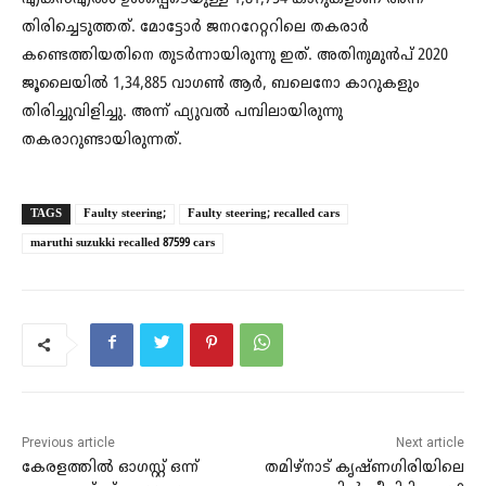
തിരിച്ചെടുത്തത്. മോട്ടോർ ജനററേറ്ററിലെ തകരാർ
കണ്ടെത്തിയതിനെ തുടർന്നായിരുന്നു ഇത്. അതിനുമുൻപ് 2020
ജൂലൈയിൽ 1,34,885 വാഗൺ ആർ, ബലെനോ കാറുകളും
തിരിച്ചുവിളിച്ചു. അന്ന് ഫ്യുവൽ പമ്പിലായിരുന്നു
തകരാറുണ്ടായിരുന്നത്.
TAGS
Faulty steering;
Faulty steering; recalled cars
maruthi suzukki recalled 87599 cars
Previous article
Next article
കേരളത്തിൽ ഓ​ഗസ്റ്റ് ഒന്ന്
തമിഴ്നാട് കൃഷ്ണഗിരിയിലെ