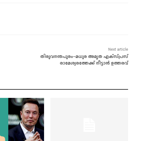
Next article
തിരുവനന്തപുരം–മധുര അമൃത എക്സ്പ്രസ്
രാമേശ്വരത്തേക്ക് നീട്ടാന്‍ ഉത്തരവ്