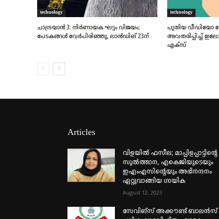
technology
technology
ചാന്ദ്രയാൻ 3: നിർണായക ഘട്ടം വിജയം;
പുതിയ വീഡിയോ കോ
പേടകങ്ങൾ വേർപിരിഞ്ഞു, ലാൻഡിങ്‌ 23ന്
അവതരിപ്പിച്ച് ഇലോണ്‍ 
എക്സ്
Articles
വിളയിൽ ഫസീല; മാപ്പിളപ്പാട്ടിന്റെ
സുൽത്താന, എകെജിയുടെയും
ഇഎംഎസിന്റെയും അഭിനന്ദനം
ഏറ്റുവാങ്ങിയ ഗായിക
August 12, 2023
സേവിങ്സ് അക്കൗണ്ട് ബാലൻസ്