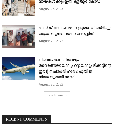
നായകൾക്കും ഇനി ക്യുആർ കോഡ്
August 25, 2023
ബാർ ജീവനക്കാരനെ ക്രൂരമായി മർദിച്ചു;
ആറംഗ ഗുണ്ടാസംഘം അറസ്റ്റിൽ
August 25, 2023
വിമാനം വൈകിയാലും
നേരത്തെയായാലും റദ്ദായാലും ടിക്കറ്റിന്റെ
ഇരട്ടി നഷ്ടപരിഹാരം; പുതിയ
നിയമവുമായി സൗദി
August 25, 2023
Load more
RECENT COMMENTS