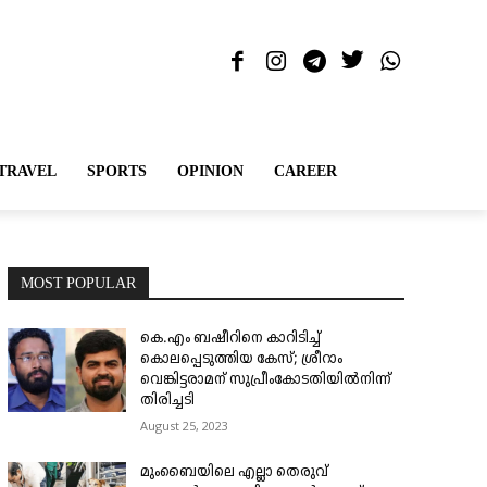
TRAVEL
SPORTS
OPINION
CAREER
MOST POPULAR
കെ.എം ബഷീറിനെ കാറിടിച്ച്
കൊലപ്പെടുത്തിയ കേസ്; ശ്രീറാം
വെങ്കിട്ടരാമന് സുപ്രീംകോടതിയിൽനിന്ന്
തിരിച്ചടി
August 25, 2023
മുംബൈയിലെ എല്ലാ തെരുവ്