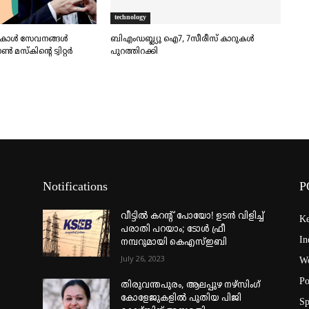
technology
ള്‍ സേവനങ്ങള്‍
ബിഎംഡബ്ല്യു ഐ7, 7സീരീസ് കാറുകള്‍
മസ്‌കിന്റെ ട്വിറ്റര്‍
പുറത്തിറക്കി
Notifications
P
വീട്ടില്‍ കറന്റ് പോയോ! ഉടന്‍ വിളിച്ച്
Ke
പരാതി പറയാം; ടോള്‍ ഫ്രീ
In
നമ്പറുമായി കെഎസ്ഇബി
July 26, 2023
Wo
Po
തിരുവന്തപുരം, ആലപ്പുഴ നഴ്‌സിംഗ്
കോളേജുകളില്‍ പുതിയ പിജി
Sp