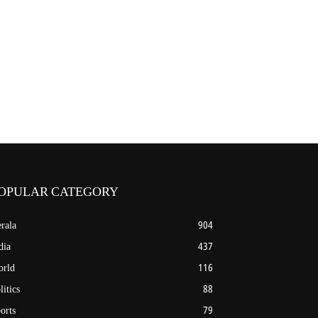
OPULAR CATEGORY
rala
904
dia
437
rld
116
litics
88
orts
79