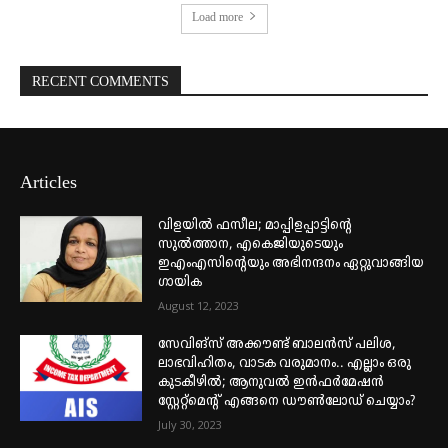
Load more
RECENT COMMENTS
Articles
വിളയിൽ ഫസീല; മാപ്പിളപ്പാട്ടിന്റെ
സുൽത്താന, എകെജിയുടെയും
ഇഎംഎസിന്റെയും അഭിനന്ദനം ഏറ്റുവാങ്ങിയ
ഗായിക
August 12, 2023
സേവിങ്സ് അക്കൗണ്ട് ബാലൻസ് പലിശ,
ലാഭവിഹിതം, വാടക വരുമാനം.. എല്ലാം ഒരു
കുടകീഴിൽ; ആനുവൽ ഇൻഫർമേഷൻ
സ്റ്റേറ്റ്മെന്റ് എങ്ങനെ ഡൗൺലോഡ് ചെയ്യാം?
July 30, 2023