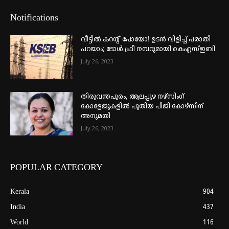
Notifications
വീട്ടില്‍ കറന്റ് പോയോ! ഉടന്‍ വിളിച്ച് പരാതി
പറയാം; ടോള്‍ ഫ്രീ നമ്പറുമായി കെഎസ്ഇബി
July 26, 2023
തിരുവന്തപുരം, ആലപ്പുഴ നഴ്‌സിംഗ്
കോളേജുകളില്‍ പുതിയ പിജി കോഴ്‌സിന്
അനുമതി
July 26, 2023
POPULAR CATEGORY
Kerala
904
India
437
World
116