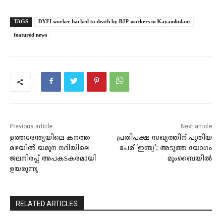
TAGS
DYFI worker hacked to death by BJP workers in Kayamkulam
featured news
Previous article
Next article
ഉത്തരേന്ത്യയിലെ കനത്ത
പ്രതിപക്ഷ സഖ്യത്തിന് പുതിയ
മഴയിൽ യമുന നദിയിലെ
പേര് ‘ഇന്ത്യ’; അടുത്ത യോഗം
ജലനിരപ്പ് അപകടകരമായി
മുംബൈയിൽ
ഉയരുന്നു
RELATED ARTICLES