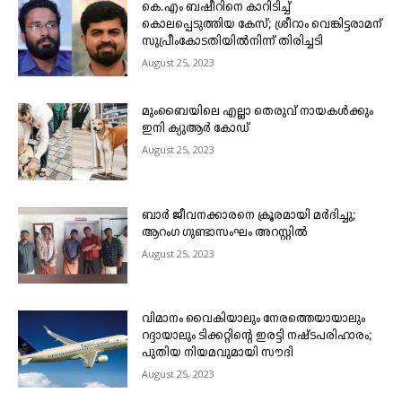
കെ.എം ബഷീറിനെ കാറിടിച്ച്
കൊലപ്പെടുത്തിയ കേസ്; ശ്രീറാം വെങ്കിട്ടരാമന്
സുപ്രീംകോടതിയിൽനിന്ന് തിരിച്ചടി
August 25, 2023
മുംബൈയിലെ എല്ലാ തെരുവ് നായകൾക്കും
ഇനി ക്യുആർ കോഡ്
August 25, 2023
ബാർ ജീവനക്കാരനെ ക്രൂരമായി മർദിച്ചു;
ആറംഗ ഗുണ്ടാസംഘം അറസ്റ്റിൽ
August 25, 2023
വിമാനം വൈകിയാലും നേരത്തെയായാലും
റദ്ദായാലും ടിക്കറ്റിന്റെ ഇരട്ടി നഷ്ടപരിഹാരം;
പുതിയ നിയമവുമായി സൗദി
August 25, 2023