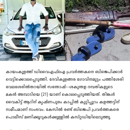
കായംകുളത്ത്‌ ഡിവൈഎഫ്ഐ പ്രവർത്തകനെ ബിജെപിക്കാർ
വെട്ടിക്കൊലപ്പെടുത്തി. ദേവികുളങ്ങര ഗോവിന്ദമുട്ടം പത്തിശേരി
വേലശേരിൽതറയിൽ സന്തോഷ്–-ശകുന്തള ദമ്പതികളുടെ
മകൻ അമ്പാടിയെ (21) യാണ് കൊലപ്പെടുത്തിയത്. തിങ്കൾ
വൈകിട്ട് ആറിന്‌ കൃഷ്‌ണപുരം കാപ്പിൽ കുറ്റിപ്പുറം കളത്തട്ടിന്‌
സമീപമാണ്‌ സംഭവം. കേസിൽ രണ്ട് ബിജെപി പ്രവർത്തകരെ
പൊലീസ് മണിക്കൂറുകൾക്കുള്ളിൽ കസ്‌റ്റഡിയിലെടുത്തു.