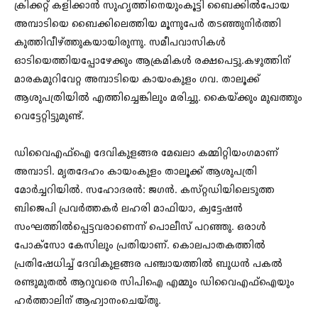
ക്രിക്കറ്റ് കളിക്കാൻ സുഹൃത്തിനെയുംകൂട്ടി ബൈക്കിൽപോയ
അമ്പാടിയെ ബൈക്കിലെത്തിയ മൂന്നുപേർ തടഞ്ഞുനിർത്തി
കുത്തിവീഴ്‌ത്തുകയായിരുന്നു. സമീപവാസികൾ
ഓടിയെത്തിയപ്പോഴേക്കും ആക്രമികൾ രക്ഷപെട്ടു.കഴുത്തിന്
മാരകമുറിവേറ്റ അമ്പാടിയെ കായംകുളം ഗവ. താലൂക്ക്
ആശുപത്രിയിൽ എത്തിച്ചെങ്കിലും മരിച്ചു. കൈയ്‌ക്കും മുഖത്തും
വെട്ടേറ്റിട്ടുമുണ്ട്.
ഡിവൈഎഫ്ഐ ദേവികുളങ്ങര മേഖലാ കമ്മിറ്റിയംഗമാണ്‌
അമ്പാടി. മൃതദേഹം കായംകുളം താലൂക്ക് ആശുപത്രി
മോർച്ചറിയിൽ. സഹോദരൻ: ജഗൻ. കസ്‌റ്റഡിയിലെടുത്ത
ബിജെപി പ്രവർത്തകർ ലഹരി മാഫിയാ, ക്വട്ടേഷൻ
സംഘത്തിൽപ്പെട്ടവരാണെന്ന്‌ പൊലീസ്‌ പറഞ്ഞു. ഒരാൾ
പോക്‌സോ കേസിലും പ്രതിയാണ്‌. കൊലപാതകത്തിൽ
പ്രതിഷേധിച്ച്‌ ദേവികുളങ്ങര പഞ്ചായത്തിൽ ബുധൻ പകൽ
രണ്ടുമുതൽ ആറുവരെ സിപിഐ എമ്മും ഡിവൈഎഫ്‌ഐയും
ഹർത്താലിന്‌ ആഹ്വാനംചെയ്‌തു.