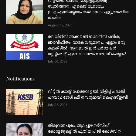
വിളയിൽ ഫസീല; മാപ്പിളപ്പാട്ടിന്റെ
സുൽത്താന, എകെജിയുടെയും
ഇഎംഎസിന്റെയും അഭിനന്ദനം ഏറ്റുവാങ്ങിയ
ഗായിക
August 12, 2023
സേവിങ്സ് അക്കൗണ്ട് ബാലൻസ് പലിശ,
ലാഭവിഹിതം, വാടക വരുമാനം.. എല്ലാം ഒരു
കുടകീഴിൽ; ആനുവൽ ഇൻഫർമേഷൻ
സ്റ്റേറ്റ്മെന്റ് എങ്ങനെ ഡൗൺലോഡ് ചെയ്യാം?
July 30, 2023
Notifications
വീട്ടില്‍ കറന്റ് പോയോ! ഉടന്‍ വിളിച്ച് പരാതി
പറയാം; ടോള്‍ ഫ്രീ നമ്പറുമായി കെഎസ്ഇബി
July 26, 2023
തിരുവന്തപുരം, ആലപ്പുഴ നഴ്‌സിംഗ്
കോളേജുകളില്‍ പുതിയ പിജി കോഴ്‌സിന്