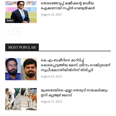
തെരഞ്ഞെടുപ്പ് കമ്മീഷന്റെ ദേശീയ
ഐക്കണായി സച്ചിൻ ടെ​ണ്ടു​ൽ​ക്കർ
August 24, 2023
India
MOST POPULAR
കെ.എം ബഷീറിനെ കാറിടിച്ച്
കൊലപ്പെടുത്തിയ കേസ്; ശ്രീറാം വെങ്കിട്ടരാമന്
സുപ്രീംകോടതിയിൽനിന്ന് തിരിച്ചടി
August 25, 2023
മുംബൈയിലെ എല്ലാ തെരുവ് നായകൾക്കും
ഇനി ക്യുആർ കോഡ്
August 25, 2023