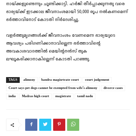
നായ്ക്കളുണ്ടെന്നും ചൂണ്ടിക്കാട്ടി. ഹർജി തീർപ്പാക്കുന്നതു വരെ
ഭാര്യയ്ക്ക് ഇടക്കാല ജീവനാംശമായി 50,000 രൂപ നൽകണമെന്ന്
ഭർത്താവിനോട് കോടതി നിർദേശിച്ചു.
വളർത്തുമൃഗങ്ങൾക്ക് ജീവനാംശം വേണമെന്ന ഭാര്യയുടെ
ആവശ്യം പരിഗണിക്കാനാവില്ലെന്ന ഭർത്താവിന്റെ
അവകാശവാദത്തിൽ മെയിന്റനൻസ് തുക
ലഘൂകരിക്കാനാകില്ലെന്ന് കോടതി പറഞ്ഞു.
TAGS
alimony
bandra magisrtrate court
court judgement
Court says pet dogs cannot be exempted from wife's alimony
divorce cases
india
Madras high court
magistrate
tamil nadu