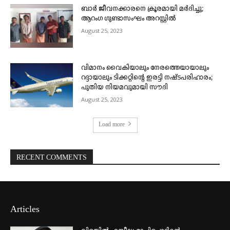
ബാർ ജീവനക്കാരനെ ക്രൂരമായി മർദിച്ചു;
ആറംഗ ഗുണ്ടാസംഘം അറസ്റ്റിൽ
August 25, 2023
വിമാനം വൈകിയാലും നേരത്തെയായാലും
റദ്ദായാലും ടിക്കറ്റിന്റെ ഇരട്ടി നഷ്ടപരിഹാരം;
പുതിയ നിയമവുമായി സൗദി
August 25, 2023
Load more
RECENT COMMENTS
Articles