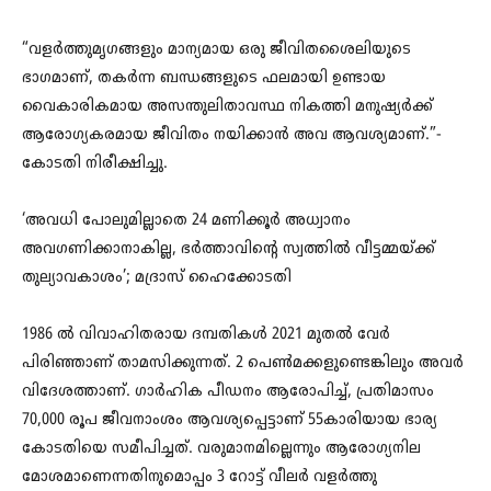
“വളർത്തുമൃഗങ്ങളും മാന്യമായ ഒരു ജീവിതശൈലിയുടെ
ഭാഗമാണ്, തകർന്ന ബന്ധങ്ങളുടെ ഫലമായി ഉണ്ടായ
വൈകാരികമായ അസന്തുലിതാവസ്ഥ നികത്തി മനുഷ്യർക്ക്
ആരോഗ്യകരമായ ജീവിതം നയിക്കാൻ അവ ആവശ്യമാണ്.”-
കോടതി നിരീക്ഷിച്ചു.
‘അവധി പോലുമില്ലാതെ 24 മണിക്കൂർ അധ്വാനം
അവഗണിക്കാനാകില്ല, ഭർത്താവിന്റെ സ്വത്തിൽ വീട്ടമ്മയ്ക്ക്
തുല്യാവകാശം’; മദ്രാസ് ഹൈക്കോടതി
1986 ൽ വിവാഹിതരായ ദമ്പതികൾ 2021 മുതൽ വേര്‍
പിരിഞ്ഞാണ് താമസിക്കുന്നത്. 2 പെൺമക്കളുണ്ടെങ്കിലും അവര്‍
വിദേശത്താണ്. ഗാർഹിക പീഡനം ആരോപിച്ച്, പ്രതിമാസം
70,000 രൂപ ജീവനാംശം ആവശ്യപ്പെട്ടാണ് 55കാരിയായ ഭാര്യ
കോടതിയെ സമീപിച്ചത്. വരുമാനമില്ലെന്നും ആരോഗ്യനില
മോശമാണെന്നതിനുമൊപ്പം 3 റോട്ട് വീലര്‍ വളർത്തു