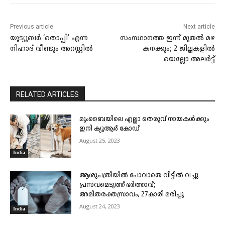
Previous article
Next article
യൂട്യൂബർ ‘തൊപ്പി’ എന്ന
സംസ്ഥാനത്ത ഇന്ന് മുതൽ മഴ
നിഹാദ് വീണ്ടും അറസ്റ്റിൽ
കനക്കും; 2 ജില്ലകളിൽ
യെല്ലോ അലർട്ട്
RELATED ARTICLES
മുംബൈയിലെ എല്ലാ തെരുവ് നായകൾക്കും
ഇനി ക്യുആർ കോഡ്
August 25, 2023
India
ആശുപത്രിയിൽ പോവാതെ വീട്ടിൽ വച്ചു
പ്രസവമെടുത്ത് ഭർത്താവ്;
അമിതരക്തസ്രാവം, 27കാരി മരിച്ചു
August 24, 2023
India