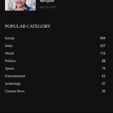
അനുമതി
July 26, 2023
POPULAR CATEGORY
Kerala
904
India
437
World
116
Politics
88
Sports
79
Entertainment
62
technology
41
Cinema News
36