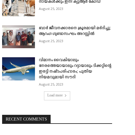
നായകൾക്കും ഇനി ക്യുആർ കോഡ്
August 25, 2023
ബാർ ജീവനക്കാരനെ ക്രൂരമായി മർദിച്ചു;
ആറംഗ ഗുണ്ടാസംഘം അറസ്റ്റിൽ
August 25, 2023
വിമാനം വൈകിയാലും
നേരത്തെയായാലും റദ്ദായാലും ടിക്കറ്റിന്റെ
ഇരട്ടി നഷ്ടപരിഹാരം; പുതിയ
നിയമവുമായി സൗദി
August 25, 2023
Load more
RECENT COMMENTS