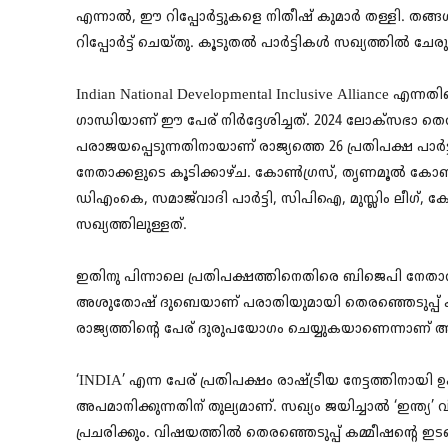
എന്നാൽ, ഈ റിപ്പോർട്ടുകളെ നിതീഷ് കുമാർ തള്ളി. തങ്ങ
റിപ്പോർട്ട് ചെയ്തു. കൂടുതൽ പാർട്ടികൾ സഖ്യത്തിൽ ചേര
Indian National Developmental Inclusive Alliance എന
ഗാന്ധിയാണ് ഈ പേര് നിർദ്ദേശിച്ചത്. 2024 ലോക്സഭാ
പരാജയപ്പെടുന്നതിനായാണ് രാജ്യത്തെ 26 പ്രതിപക്ഷ പാർട്
നേതാക്കളുടെ കൂടിക്കാഴ്ച. കോൺഗ്രസ്, തൃണമൂൽ കോൺ
ഡിഎംകെ, സമാജ്‌വാദി പാർട്ടി, സിപിഐ, മുസ്ലിം ലീഗ്, 
സഖ്യത്തിലുള്ളത്.
ഇതിനു പിന്നാലെ പ്രതിപക്ഷത്തിനെതിരെ ബിജെപി നേതാവ
അശുതോഷ് ദുബെയാണ് പരാതിയുമായി തെരഞ്ഞെടുപ്പ് കമ്മീ
രാജ്യത്തിന്റെ പേര് ദുരുപയോഗം ചെയ്യുകയാണെന്നാണ
‘INDIA’ എന്ന പേര് പ്രതിപക്ഷം രാഷ്ട്രീയ നേട്ടത്തിനായി ഉ
അപമാനിക്കുന്നതിന് തുല്യമാണ്. സഖ്യം ജയിച്ചാൽ ‘ഇന്ത്യ’ 
പ്രചരിക്കും. വിഷയത്തിൽ തെരഞ്ഞെടുപ്പ് കമ്മീഷൻ്റെ ഇട