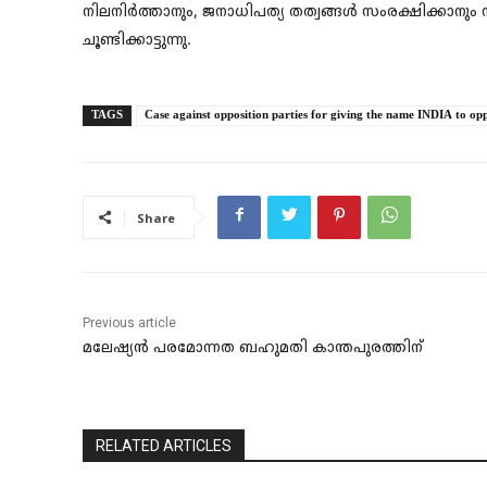
നിലനിർത്താനും, ജനാധിപത്യ തത്വങ്ങൾ സംരക്ഷിക്കാന
ചൂണ്ടിക്കാട്ടുന്നു.
TAGS
Case against opposition parties for giving the name INDIA to opp
Share
Previous article
മലേഷ്യൻ പരമോന്നത ബഹുമതി കാന്തപുരത്തിന്
RELATED ARTICLES