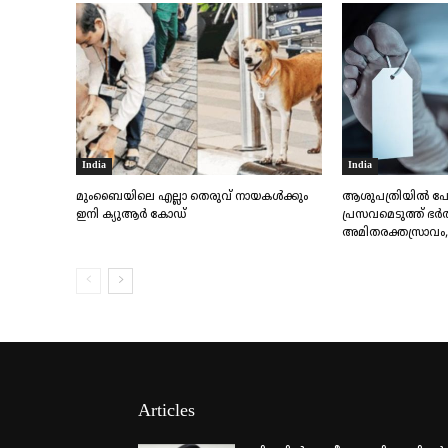
India
India
മുംബൈയിലെ എല്ലാ തെരുവ് നായകൾക്കും
ആശുപത്രിയിൽ പോവ
ഇനി ക്യുആർ കോഡ്
പ്രസവമെടുത്ത് ഭർത
അമിതരക്തസ്രാവം, 2
Articles