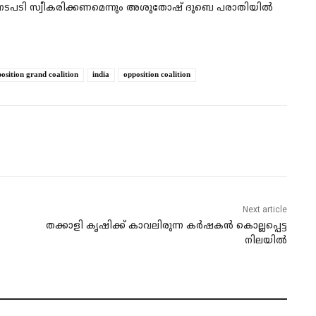
ും നടപടി സ്വീകരിക്കണമെന്നും അശുതോഷ് ദുബെ പരാതിയിൽ
osition grand coalition
india
opposition coalition
Next article
തക്കാളി കൃഷിക്ക് കാവലിരുന്ന കര്‍ഷകൻ കൊല്ലപ്പെട്ട
നിലയിൽ