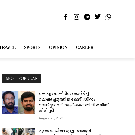
TRAVEL
SPORTS
OPINION
CAREER
MOST POPULAR
കെ.എം ബഷീറിനെ കാറിടിച്ച്
കൊലപ്പെടുത്തിയ കേസ്; ശ്രീറാം
വെങ്കിട്ടരാമന് സുപ്രീംകോടതിയിൽനിന്ന്
തിരിച്ചടി
August 25, 2023
മുംബൈയിലെ എല്ലാ തെരുവ്