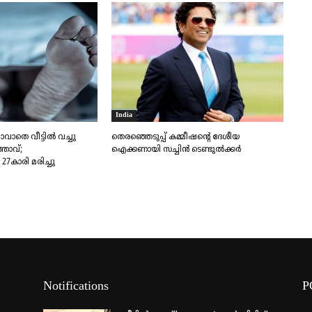
India
ാതെ വീട്ടിൽ വച്ചു
തെരഞ്ഞെടുപ്പ് കമ്മീഷന്റെ ദേശീയ
്താവ്;
ഐക്കണായി സച്ചിൻ ടെ​ണ്ടു​ൽ​ക്കർ
7കാരി മരിച്ചു
Notifications
P