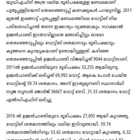
യുഡിഎഫിന് അത്ര വലിയ ഭൂരിപക്ഷമുള്ള മണ്ഡലമാണ്
പുതുപ്പള്ളിയെന്ന് തെരഞ്ഞെടുപ്പ് കണക്കുകൾ പറയുന്നില്ല. 2011
മുതൽ ഇങ്ങോട്ട് പുതപ്പള്ളി മണ്ഡലത്തിലെ വോട്ടിങ് നില
പരിശോധിച്ചാൽ തന്നെ ഇക്കാര്യം വ്യക്തമാകും. സാക്ഷാൽ
ഉമ്മൻ‌ചാണ്ടി ഇടതടവില്ലാതെ മത്സരിച്ചിട്ടും ഓരോ
തെരഞ്ഞെടുപ്പിലും വോട്ടിങ് ശതമാനവും ഭൂരിപക്ഷവും
കുത്തനെ കുറയുകയാണ് ഉണ്ടായിട്ടുള്ളത്. കഴിഞ്ഞ
തെരഞ്ഞെടുപ്പിൽ ഉമ്മൻചാണ്ടി വിജയിച്ചത് 9044 വോട്ടിനാണ്.
2011ൽ ഉമ്മൻചാണ്ടിയുടെ ഭൂരിപക്ഷം 33,255 ആയിരുന്നു.
ഉമ്മൻചാണ്ടിക്ക് ലഭിച്ചത് 69,992 വോട്ട്. ആകെ പോൾ ചെയ്ത
വോട്ടിന്റെ 59.74 ശതമാനം. അന്ന് ഇടതുമുന്നണി സ്ഥാനാർഥി
സുജ സൂസൻ ജോർജ് 36667 വോട്ട് നേടി. 31.33 ശതമാനം വോട്ട്
എൽഡിഎഫിന് ലഭിച്ചു.
2016 ൽ ഉമ്മൻചാണ്ടിയുടെ ഭൂരിപക്ഷം 27,092 ആയി കുറഞ്ഞു.
വോട്ടിങ് ശതമാനത്തിലും വലിയ ഇടിവുണ്ടായി. 59.74
ശതമാനത്തിൽനിന്നും 53.42 ശതമാനം വോട്ടായി കുറഞ്ഞു. 6.32