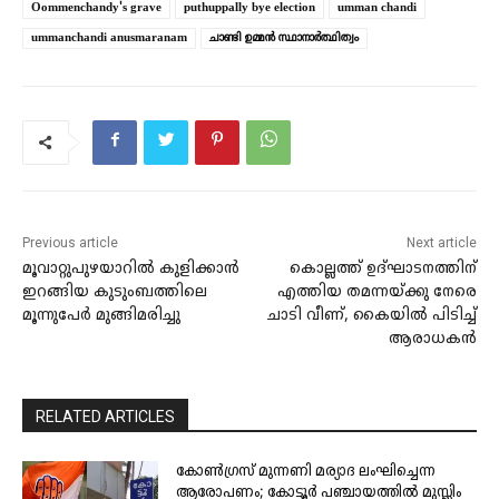
Oommenchandy's grave
puthuppally bye election
umman chandi
ummanchandi anusmaranam
ചാണ്ടി ഉമ്മൻ സ്ഥാനാർത്ഥിത്വം
Previous article
Next article
മൂവാറ്റുപുഴയാറിൽ കുളിക്കാൻ
കൊല്ലത്ത് ഉദ്ഘാടനത്തിന്
ഇറങ്ങിയ കുടുംബത്തിലെ
എത്തിയ തമന്നയ്ക്കു നേരെ
മൂന്നുപേർ മുങ്ങിമരിച്ചു
ചാടി വീണ്, കൈയില്‍ പിടിച്ച്
ആരാധകന്‍
RELATED ARTICLES
കോണ്‍ഗ്രസ് മുന്നണി മര്യാദ ലംഘിച്ചെന്ന
ആരോപണം; കോട്ടൂര്‍ പഞ്ചായത്തില്‍ മുസ്ലിം