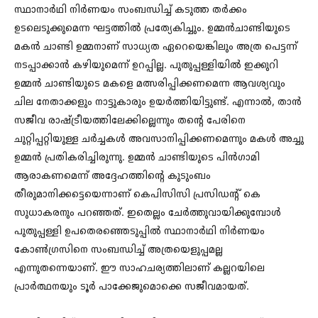
സ്ഥാനാർഥി നിർണയം സംബന്ധിച്ച് കടുത്ത തർക്കം
ഉടലെടുക്കുമെന്ന ഘട്ടത്തിൽ പ്രത്യേകിച്ചും. ഉമ്മൻചാണ്ടിയുടെ
മകൻ ചാണ്ടി ഉമ്മനാണ് സാധ്യത ഏറെയെങ്കിലും അത്ര പെട്ടന്ന്
നടപ്പാക്കാൻ കഴിയുമെന്ന് ഉറപ്പില്ല. പുതുപ്പള്ളിയിൽ ഇക്കുറി
ഉമ്മൻ ചാണ്ടിയുടെ മകളെ മത്സരിപ്പിക്കണമെന്ന ആവശ്യവും
ചില നേതാക്കളും നാട്ടുകാരും ഉയർത്തിയിട്ടുണ്ട്. എന്നാൽ, താൻ
സജീവ രാഷ്ട്രീയത്തിലേക്കില്ലെന്നും തന്റെ പേരിനെ
ചുറ്റിപ്പറ്റിയുള്ള ചർച്ചകൾ അവസാനിപ്പിക്കണമെന്നും മകൾ അച്ചു
ഉമ്മൻ പ്രതികരിച്ചിരുന്നു. ഉമ്മൻ ചാണ്ടിയുടെ പിൻഗാമി
ആരാകണമെന്ന് അദ്ദേഹത്തിന്റെ കുടുംബം
തീരുമാനിക്കട്ടെയെന്നാണ് കെപിസിസി പ്രസിഡന്റ് കെ
സുധാകരനും പറഞ്ഞത്. ഇതെല്ലം ചേർത്തുവായിക്കുമ്പോൾ
പുതുപ്പള്ളി ഉപതെരഞ്ഞെടുപ്പിൽ സ്ഥാനാർഥി നിർണയം
കോൺഗ്രസിനെ സംബന്ധിച്ച് അത്രയെളുപ്പമല്ല
എന്നുതന്നെയാണ്. ഈ സാഹചര്യത്തിലാണ് കല്ലറയിലെ
പ്രാർത്ഥനയും ടൂർ പാക്കേജുമൊക്കെ സജീവമായത്.