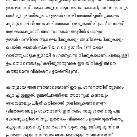
നാടകത്തിന് തുടക്കം കുറിച്ചതിനുപിന്നിൽ മറ്റു ചില കാര്യങ്ങൾ
ഉണ്ടെന്നാണ് പരക്കെയുള്ള ആക്ഷേപം. കോൺഗ്രസ് നേതാവും
മുൻ മുഖ്യമന്ത്രിയുമായ ഉമ്മൻചാണ്ടി അന്തരിച്ചതിനുശേഷം
കൃത്യം നാല് ദിവസം കഴിഞ്ഞാണ് മെഴുകുതിരി പ്രാർത്ഥനക്ക്
തുടക്കമാകുന്നത്. അവസാനകാലങ്ങളിൽ പോലും
ഉമ്മൻചാണ്ടിയെ ആക്ഷേപിക്കുകയും അധിക്ഷേപിക്കുകയും
ചെയ്ത ഷാജൻ സ്കറിയ വരെ ഉമ്മൻചാണ്ടിയുടെ
വാഴ്ത്തുപാട്ടുകളുമായി രംഗത്തുവന്നിരിക്കുകയാണ്. പുതുപ്പള്ളി
ഉപതെരഞ്ഞെടുപ്പ് കഴിയുന്നതുവരെ ഈ തിരികളിങ്ങനെ
കത്തുമെന്ന വിമർശനം ഉയർന്നിട്ടുണ്ട്.
കൃത്യമായ അജണ്ടയോടെയാണ് ഈ പ്രഹസനത്തിന് തുടക്കം
കുറിച്ചിട്ടുള്ളത്. ഉമ്മന്‍ചാണ്ടിയെ അമാനുഷികനായും
ദൈവമായും ചിത്രീകരിക്കാൻ ശ്രമിക്കുകയാണെന്ന
വിമർശനങ്ങളും ശക്തമാണ്. ഇതിനകം സമൂഹത്തിന്റെ പല
കോണുകളിൽ നിന്നും ഇത്തരം വിമർശനം ഉയർന്നുകഴിഞ്ഞു.
കുടുംബം ഇടപെട്ട് ഉമ്മന്‍ചാണ്ടിയുടെ കല്ലറയ്ക്കു മുന്നിലെ
പ്രാര്‍ഥനകളും മധ്യസ്ഥത അപേക്ഷകളും തടയണമെന്ന്