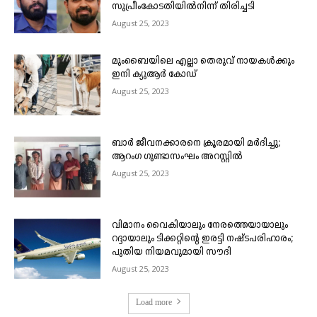
സുപ്രീംകോടതിയിൽനിന്ന് തിരിച്ചടി
August 25, 2023
മുംബൈയിലെ എല്ലാ തെരുവ് നായകൾക്കും
ഇനി ക്യുആർ കോഡ്
August 25, 2023
ബാർ ജീവനക്കാരനെ ക്രൂരമായി മർദിച്ചു;
ആറംഗ ഗുണ്ടാസംഘം അറസ്റ്റിൽ
August 25, 2023
വിമാനം വൈകിയാലും നേരത്തെയായാലും
റദ്ദായാലും ടിക്കറ്റിന്റെ ഇരട്ടി നഷ്ടപരിഹാരം;
പുതിയ നിയമവുമായി സൗദി
August 25, 2023
Load more