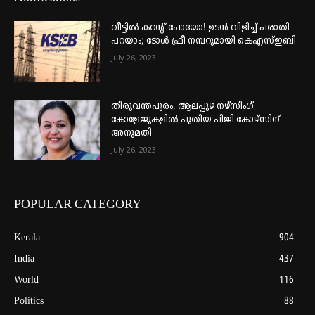
വീട്ടില്‍ കറന്റ് പോയോ! ഉടന്‍ വിളിച്ച് പരാതി
പറയാം; ടോള്‍ ഫ്രീ നമ്പറുമായി കെഎസ്ഇബി
July 26, 2023
തിരുവന്തപുരം, ആലപ്പുഴ നഴ്‌സിംഗ്
കോളേജുകളില്‍ പുതിയ പിജി കോഴ്‌സിന്
അനുമതി
July 26, 2023
POPULAR CATEGORY
Kerala
904
India
437
World
116
Politics
88