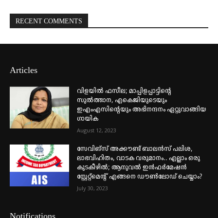
RECENT COMMENTS
Articles
വിളയിൽ ഫസീല; മാപ്പിളപ്പാട്ടിന്റെ
സുൽത്താന, എകെജിയുടെയും
ഇഎംഎസിന്റെയും അഭിനന്ദനം ഏറ്റുവാങ്ങിയ
ഗായിക
August 12, 2023
സേവിങ്സ് അക്കൗണ്ട് ബാലൻസ് പലിശ,
ലാഭവിഹിതം, വാടക വരുമാനം.. എല്ലാം ഒരു
കുടകീഴിൽ; ആനുവൽ ഇൻഫർമേഷൻ
സ്റ്റേറ്റ്മെന്റ് എങ്ങനെ ഡൗൺലോഡ് ചെയ്യാം?
July 30, 2023
Notifications