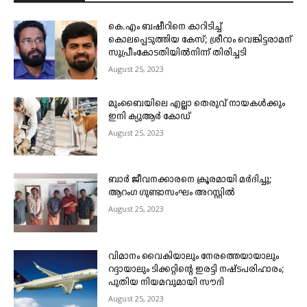
കെ.എം ബഷീറിനെ കാറിടിച്ച്
കൊലപ്പെടുത്തിയ കേസ്; ശ്രീറാം വെങ്കിട്ടരാമന്
സുപ്രീംകോടതിയിൽനിന്ന് തിരിച്ചടി
August 25, 2023
മുംബൈയിലെ എല്ലാ തെരുവ് നായകൾക്കും
ഇനി ക്യുആർ കോഡ്
August 25, 2023
ബാർ ജീവനക്കാരനെ ക്രൂരമായി മർദിച്ചു;
ആറംഗ ഗുണ്ടാസംഘം അറസ്റ്റിൽ
August 25, 2023
വിമാനം വൈകിയാലും നേരത്തെയായാലും
റദ്ദായാലും ടിക്കറ്റിന്റെ ഇരട്ടി നഷ്ടപരിഹാരം;
പുതിയ നിയമവുമായി സൗദി
August 25, 2023