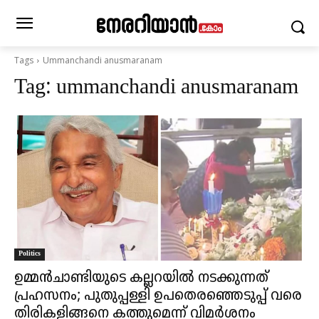
Tags
Ummanchandi anusmaranam
Tag:
ummanchandi anusmaranam
Politics
ഉമ്മൻചാണ്ടിയുടെ കല്ലറയിൽ നടക്കുന്നത്
പ്രഹസനം; പുതുപ്പള്ളി ഉപതെരഞ്ഞെടുപ്പ് വരെ
തിരികളിങ്ങനെ കത്തുമെന്ന് വിമർശനം