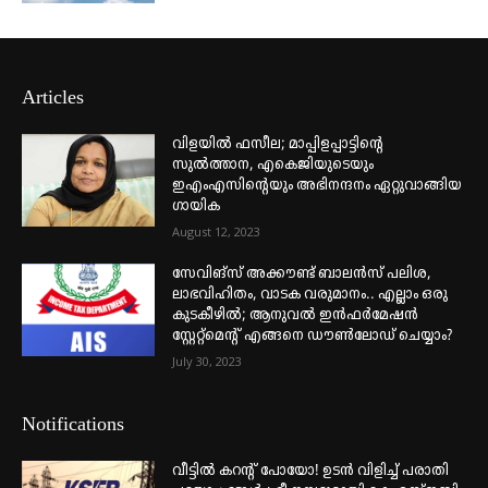
Articles
വിളയിൽ ഫസീല; മാപ്പിളപ്പാട്ടിന്റെ
സുൽത്താന, എകെജിയുടെയും
ഇഎംഎസിന്റെയും അഭിനന്ദനം ഏറ്റുവാങ്ങിയ
ഗായിക
August 12, 2023
സേവിങ്സ് അക്കൗണ്ട് ബാലൻസ് പലിശ,
ലാഭവിഹിതം, വാടക വരുമാനം.. എല്ലാം ഒരു
കുടകീഴിൽ; ആനുവൽ ഇൻഫർമേഷൻ
സ്റ്റേറ്റ്മെന്റ് എങ്ങനെ ഡൗൺലോഡ് ചെയ്യാം?
July 30, 2023
Notifications
വീട്ടില്‍ കറന്റ് പോയോ! ഉടന്‍ വിളിച്ച് പരാതി