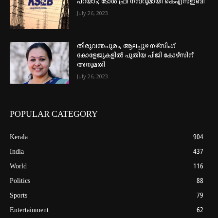
പറയാം; ടോള്‍ ഫ്രീ നമ്പറുമായി കെഎസ്ഇബി
July 26, 2023
തിരുവന്തപുരം, ആലപ്പുഴ നഴ്‌സിംഗ്
കോളേജുകളില്‍ പുതിയ പിജി കോഴ്‌സിന്
അനുമതി
July 26, 2023
POPULAR CATEGORY
Kerala
904
India
437
World
116
Politics
88
Sports
79
Entertainment
62