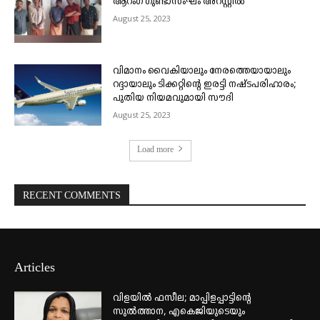
ആറംഗ ഗുണ്ടാസംഘം അറസ്റ്റിൽ
August 25, 2023
വിമാനം വൈകിയാലും നേരത്തെയായാലും
റദ്ദായാലും ടിക്കറ്റിന്റെ ഇരട്ടി നഷ്ടപരിഹാരം;
പുതിയ നിയമവുമായി സൗദി
August 25, 2023
Load more
RECENT COMMENTS
Articles
വിളയിൽ ഫസീല; മാപ്പിളപ്പാട്ടിന്റെ
സുൽത്താന, എകെജിയുടെയും