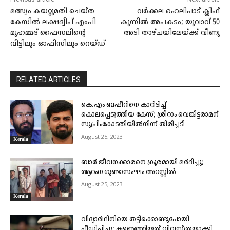
മത്സ്യം കയറ്റുമതി ചെയ്ത
വർക്കല ഹെലിപാട് ക്ലിഫ്
കേസിൽ ലക്ഷദ്വീപ് എംപി
കുന്നിൽ അപകടം; യുവാവ് 50
മുഹമ്മദ് ഫൈസലിന്റെ
അടി താഴ്ചയിലേയ്ക്ക് വീണു
വീട്ടിലും ഓഫിസിലും റെയ്ഡ്
RELATED ARTICLES
കെ.എം ബഷീറിനെ കാറിടിച്ച്
കൊലപ്പെടുത്തിയ കേസ്; ശ്രീറാം വെങ്കിട്ടരാമന്
സുപ്രീംകോടതിയിൽനിന്ന് തിരിച്ചടി
August 25, 2023
Kerala
ബാർ ജീവനക്കാരനെ ക്രൂരമായി മർദിച്ചു;
ആറംഗ ഗുണ്ടാസംഘം അറസ്റ്റിൽ
August 25, 2023
Kerala
വിദ്യാർഥിനിയെ തട്ടിക്കൊണ്ടുപോയി
പീഡിപ്പിച്ചു; കണ്ടെത്തിയത് വിവസ്ത്രയാക്കി