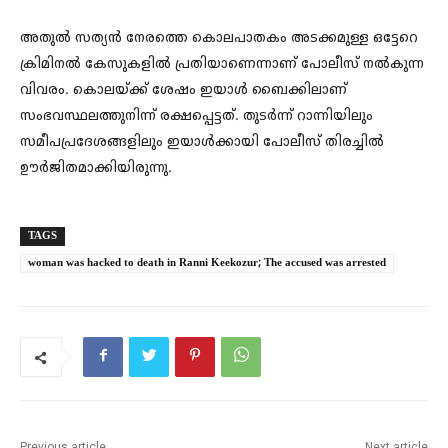
അതുല്‍ സത്യന്‍ നേരത്തെ കൊലപാതകം അടക്കമുള്ള ഒട്ടേറെ
ക്രിമിനല്‍ കേസുകളില്‍ പ്രതിയാണെന്നാണ് പോലീസ് നല്‍കുന്ന
വിവരം. കൊലയ്ക്ക് ശേഷം ഇയാള്‍ ബൈക്കിലാണ്
സംഭവസ്ഥലത്തുനിന്ന് രക്ഷപ്പെട്ടത്. തുടര്‍ന്ന് റാന്നിയിലും
സമീപപ്രദേശങ്ങളിലും ഇയാള്‍ക്കായി പോലീസ് തിരച്ചില്‍
ഊര്‍ജിതമാക്കിയിരുന്നു.
TAGS
woman was hacked to death in Ranni Keekozur; The accused was arrested
Previous article
Next article