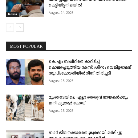
കെട്ടിയിട്ടനിലയിൽ
August 24, 2023
Kerala
MOST POPULAR
കെ.എം ബഷീറിനെ കാറിടിച്ച്
കൊലപ്പെടുത്തിയ കേസ്; ശ്രീറാം വെങ്കിട്ടരാമന്
സുപ്രീംകോടതിയിൽനിന്ന് തിരിച്ചടി
August 25, 2023
മുംബൈയിലെ എല്ലാ തെരുവ് നായകൾക്കും
ഇനി ക്യുആർ കോഡ്
August 25, 2023
ബാർ ജീവനക്കാരനെ ക്രൂരമായി മർദിച്ചു;