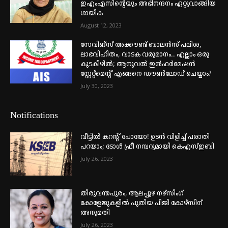
ഇഎംഎസിന്റെയും അഭിനന്ദനം ഏറ്റുവാങ്ങിയ
ഗായിക
August 12, 2023
സേവിങ്സ് അക്കൗണ്ട് ബാലൻസ് പലിശ,
ലാഭവിഹിതം, വാടക വരുമാനം.. എല്ലാം ഒരു
കുടകീഴിൽ; ആനുവൽ ഇൻഫർമേഷൻ
സ്റ്റേറ്റ്മെന്റ് എങ്ങനെ ഡൗൺലോഡ് ചെയ്യാം?
July 30, 2023
Notifications
വീട്ടില്‍ കറന്റ് പോയോ! ഉടന്‍ വിളിച്ച് പരാതി
പറയാം; ടോള്‍ ഫ്രീ നമ്പറുമായി കെഎസ്ഇബി
July 26, 2023
തിരുവന്തപുരം, ആലപ്പുഴ നഴ്‌സിംഗ്
കോളേജുകളില്‍ പുതിയ പിജി കോഴ്‌സിന്
അനുമതി
July 26, 2023