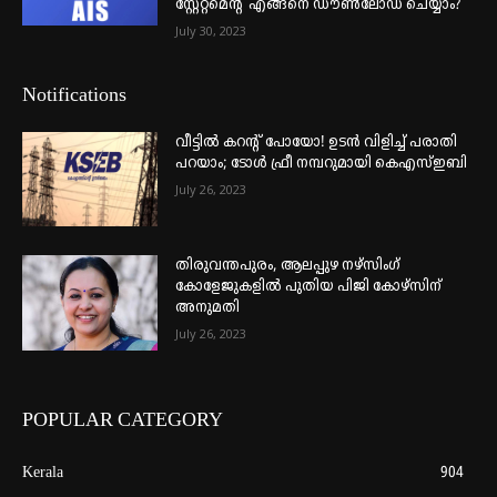
സ്റ്റേറ്റ്മെന്റ് എങ്ങനെ ഡൗൺലോഡ് ചെയ്യാം?
July 30, 2023
Notifications
വീട്ടില്‍ കറന്റ് പോയോ! ഉടന്‍ വിളിച്ച് പരാതി
പറയാം; ടോള്‍ ഫ്രീ നമ്പറുമായി കെഎസ്ഇബി
July 26, 2023
തിരുവന്തപുരം, ആലപ്പുഴ നഴ്‌സിംഗ്
കോളേജുകളില്‍ പുതിയ പിജി കോഴ്‌സിന്
അനുമതി
July 26, 2023
POPULAR CATEGORY
Kerala
904