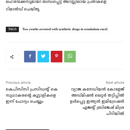
ലഹരിക്കേസുമായി ബന്ധപ്പെട്ട് അറസ്റ്റിലായ പ്രതികളെ
റിമാൻഡ് ചെയ്തു.
TAGS
Two youths arrested with synthetic drugs in ernakulam rural
Previous article
Next article
കെപിസിസി പ്രസിഡന്റ് കെ
വ്യാജ കനേഡിയന്‍ കോളേജ്
സുധാകരന്റെ കൂട്ടാളികളെ
അഡ്മിഷന്‍ ലെറ്റര്‍ തട്ടിപ്പില്‍
ഇന്ന് ചോദ്യം ചെയ്യും
ഉള്‍പ്പെട്ട ഇന്ത്യന്‍ ഇമിഗ്രേഷന്‍
ഏജന്റ് ബ്രിജേഷ് മിശ്ര
പിടിയില്‍