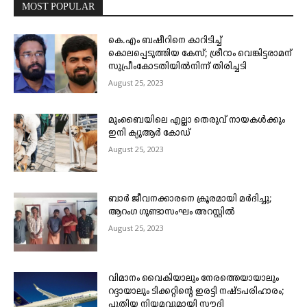
MOST POPULAR
കെ.എം ബഷീറിനെ കാറിടിച്ച്
കൊലപ്പെടുത്തിയ കേസ്; ശ്രീറാം വെങ്കിട്ടരാമന്
സുപ്രീംകോടതിയിൽനിന്ന് തിരിച്ചടി
August 25, 2023
മുംബൈയിലെ എല്ലാ തെരുവ് നായകൾക്കും
ഇനി ക്യുആർ കോഡ്
August 25, 2023
ബാർ ജീവനക്കാരനെ ക്രൂരമായി മർദിച്ചു;
ആറംഗ ഗുണ്ടാസംഘം അറസ്റ്റിൽ
August 25, 2023
വിമാനം വൈകിയാലും നേരത്തെയായാലും
റദ്ദായാലും ടിക്കറ്റിന്റെ ഇരട്ടി നഷ്ടപരിഹാരം;
പുതിയ നിയമവുമായി സൗദി