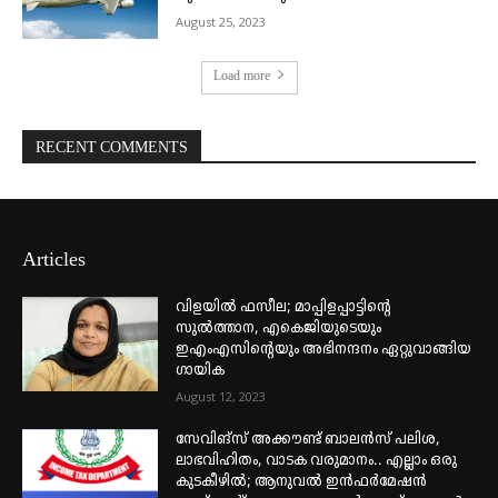
August 25, 2023
Load more
RECENT COMMENTS
Articles
വിളയിൽ ഫസീല; മാപ്പിളപ്പാട്ടിന്റെ
സുൽത്താന, എകെജിയുടെയും
ഇഎംഎസിന്റെയും അഭിനന്ദനം ഏറ്റുവാങ്ങിയ
ഗായിക
August 12, 2023
സേവിങ്സ് അക്കൗണ്ട് ബാലൻസ് പലിശ,
ലാഭവിഹിതം, വാടക വരുമാനം.. എല്ലാം ഒരു
കുടകീഴിൽ; ആനുവൽ ഇൻഫർമേഷൻ