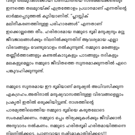
വരും തലമുറകൾക്കായി പരിസ്ഥിതിയെ സംരക്ഷിക്കേണ്ടതും
ഇന്നത്തെ തലമുറയ്ക്ക് എത്രത്തോളം പ്രധാനമാണ് എന്നതിന്റെ
ഓർമ്മപ്പെടുത്തൽ കൂടിയാണിത്. “പ്ലാസ്റ്റിക്
മലിനീകരണത്തിനുള്ള പരിഹാരങ്ങൾ” എന്നതാണ്
ഇക്കൊല്ലത്തെ തീം. ഹരിതാഭമായ നമ്മുടെ ഭൂമി മനുഷ്യനും മറ്റു
ജീവജാലങ്ങൾക്കും നിലനിൽക്കുന്നതിന് ആവശ്യമായ എല്ലാ
വിഭവങ്ങളും വേണ്ടുവോളം നൽകുന്നുണ്ട്. നമ്മുടെ മരങ്ങളും
തണ്ണീർത്തടങ്ങളും കണ്ടൽകാടുകളും പാടങ്ങളും നദികളും
മലകളുമെല്ലാം നമ്മുടെ ജീവിതത്തെ സുന്ദരമാക്കുന്നതിൽ ഏറെ
പങ്കുവഹിക്കുന്നുണ്ട്.
നമ്മുടെ സുന്ദരമായ ഈ ഭൂമിയാണ് മനുഷ്യൻ അധിവസിക്കുന്ന
ഏകഗ്രഹം.അതിനാൽ മനുഷ്യവാസത്തിനുള്ള വിഭവങ്ങളെല്ലാം
പ്രകൃതി ഇതിൽ ഒരുക്കിയിട്ടുണ്ട്. നാശത്തിന്റെ
പാരമ്യത്തിലെത്തിയ നമ്മുടെ ഭൂമിയെ കരുതലോടെ
സംരക്ഷിക്കണം. നമ്മുടെ ഒപ്പം തിര്യക്കുകൾക്കും ജീവിക്കാൻ
അനുവാദം നൽകണം. നമ്മുടെ ഹരിതഭൂമി ഹരിതമായിത്തന്നെ
നിലനിൽക്കട്ടെ. പ്രാണവായു നഷ്ടമാകാതിരിക്കട്ടെ!!!