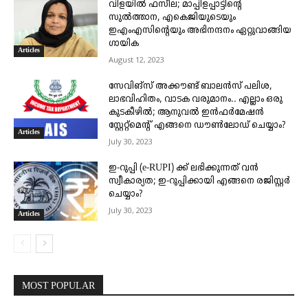
വിളയിൽ ഫസീല; മാപ്പിളപ്പാട്ടിന്റെ
സുൽത്താന, എകെജിയുടെയും
ഇഎംഎസിന്റെയും അഭിനന്ദനം ഏറ്റുവാങ്ങിയ
ഗായിക
Articles
August 12, 2023
സേവിങ്സ് അക്കൗണ്ട് ബാലൻസ് പലിശ,
ലാഭവിഹിതം, വാടക വരുമാനം.. എല്ലാം ഒരു
കുടകീഴിൽ; ആനുവൽ ഇൻഫർമേഷൻ
സ്റ്റേറ്റ്മെന്റ് എങ്ങനെ ഡൗൺലോഡ് ചെയ്യാം?
Articles
July 30, 2023
ഇ-റുപ്പി (e-RUPI) ക്ക് ലഭിക്കുന്നത് വൻ
സ്വീകാര്യത; ഇ-റുപ്പിക്കായി എങ്ങനെ രജിസ്റ്റർ
ചെയ്യാം?
July 30, 2023
Articles
MOST POPULAR