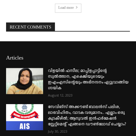
Load more
RECENT COMMENTS
Articles
വിളയിൽ ഫസീല; മാപ്പിളപ്പാട്ടിന്റെ
സുൽത്താന, എകെജിയുടെയും
ഇഎംഎസിന്റെയും അഭിനന്ദനം ഏറ്റുവാങ്ങിയ
ഗായിക
August 12, 2023
സേവിങ്സ് അക്കൗണ്ട് ബാലൻസ് പലിശ,
ലാഭവിഹിതം, വാടക വരുമാനം.. എല്ലാം ഒരു
കുടകീഴിൽ; ആനുവൽ ഇൻഫർമേഷൻ
സ്റ്റേറ്റ്മെന്റ് എങ്ങനെ ഡൗൺലോഡ് ചെയ്യാം?
July 30, 2023