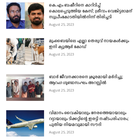
കെ.എം ബഷീറിനെ കാറിടിച്ച്
കൊലപ്പെടുത്തിയ കേസ്; ശ്രീറാം വെങ്കിട്ടരാമന്
സുപ്രീംകോടതിയിൽനിന്ന് തിരിച്ചടി
August 25, 2023
മുംബൈയിലെ എല്ലാ തെരുവ് നായകൾക്കും
ഇനി ക്യുആർ കോഡ്
August 25, 2023
ബാർ ജീവനക്കാരനെ ക്രൂരമായി മർദിച്ചു;
ആറംഗ ഗുണ്ടാസംഘം അറസ്റ്റിൽ
August 25, 2023
വിമാനം വൈകിയാലും നേരത്തെയായാലും
റദ്ദായാലും ടിക്കറ്റിന്റെ ഇരട്ടി നഷ്ടപരിഹാരം;
പുതിയ നിയമവുമായി സൗദി
August 25, 2023