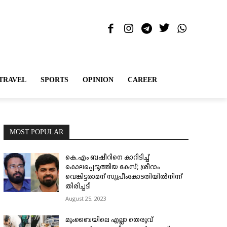
TRAVEL
SPORTS
OPINION
CAREER
MOST POPULAR
കെ.എം ബഷീറിനെ കാറിടിച്ച്
കൊലപ്പെടുത്തിയ കേസ്; ശ്രീറാം
വെങ്കിട്ടരാമന് സുപ്രീംകോടതിയിൽനിന്ന്
തിരിച്ചടി
August 25, 2023
മുംബൈയിലെ എല്ലാ തെരുവ്