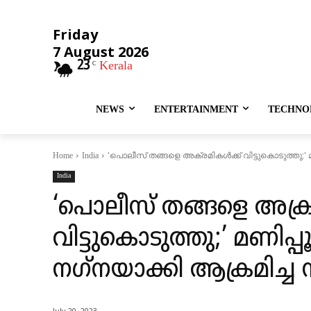
Friday
7 August 2026
23
Kerala
C
NEWS
ENTERTAINMENT
TECHNO
'പൊലീസ് തങ്ങളെ അക്രമികൾക്ക് വിട്ടുകൊടുത്തു;' മണ
Home
India
India
‘പൊലീസ് തങ്ങളെ അക്ര
വിട്ടുകൊടുത്തു;’ മണിപ്
നഗ്‌നയാക്കി ആക്രമിച്ച സ
July 20, 2023