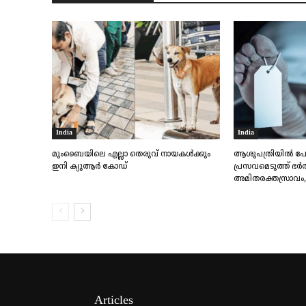
India
India
മുംബൈയിലെ എല്ലാ തെരുവ് നായകൾക്കും
ആശുപത്രിയിൽ പോവ
ഇനി ക്യുആർ കോഡ്
പ്രസവമെടുത്ത് ഭർത
അമിതരക്തസ്രാവം, 2
Articles