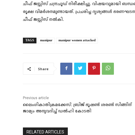
ചീഫ് ജസ്റ്റിസ് ചന്ദ്രചൂഡ് നിരീക്ഷിച്ചു. വിഷയവുമായി ബന്
രൂക്ഷ വിമർശനമുണ്ടായത്. പ്രചരിച്ച ദൃശ്യങ്ങൾ ഭരണ
ചീഫ് ജസ്റ്റിസ് നൽകി.
TAGS
manipur
manipur women attacked
Share
Previous article
ലൈംഗികാതിക്രമക്കേസ്: ബ്രിജ് ഭൂഷണ്‍ ശരണ്‍ സിങ്ങിന്
ജാമ്യം അനുവദിച്ച് ഡല്‍ഹി കോടതി
RELATED ARTICLES