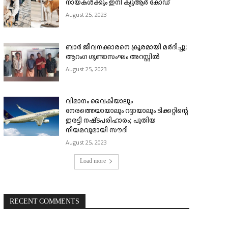
നായകൾക്കും ഇനി ക്യുആർ കോഡ്
August 25, 2023
ബാർ ജീവനക്കാരനെ ക്രൂരമായി മർദിച്ചു;
ആറംഗ ഗുണ്ടാസംഘം അറസ്റ്റിൽ
August 25, 2023
വിമാനം വൈകിയാലും
നേരത്തെയായാലും റദ്ദായാലും ടിക്കറ്റിന്റെ
ഇരട്ടി നഷ്ടപരിഹാരം; പുതിയ
നിയമവുമായി സൗദി
August 25, 2023
Load more
RECENT COMMENTS