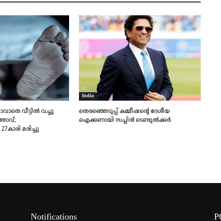
India
ാതെ വീട്ടിൽ വച്ചു
തെരഞ്ഞെടുപ്പ് കമ്മീഷന്റെ ദേശീയ
്താവ്;
ഐക്കണായി സച്ചിൻ ടെ​ണ്ടു​ൽ​ക്കർ
7കാരി മരിച്ചു
Notifications
P