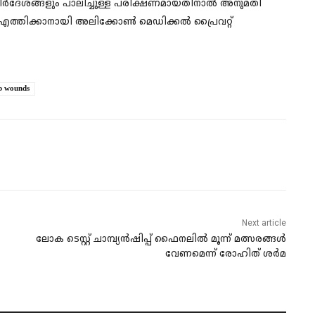
ാർഗനിർദേശങ്ങളും പാലിച്ചുള്ള പരീക്ഷണമായതിനാൽ അനുമതി
ൽ എത്തിക്കാനായി അലിക്കോൺ മെഡിക്കൽ പ്രൈവറ്റ്
ep wounds
Next article
ലോക ടെസ്റ്റ് ചാമ്പ്യൻഷിപ്പ് ഫൈനലിൽ മൂന്ന് മത്സരങ്ങൾ
വേണമെന്ന് രോഹിത് ശർമ