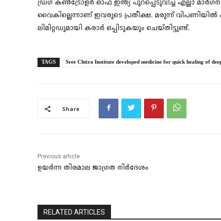
ഡ്രഗ് കൺട്രോളർ ഓഫ് ഇന്ത്യ പുറപ്പെടുവിച്ച എല്ലാ മ
വൈകില്ലെന്നാണ് ഇവരുടെ പ്രതീക്ഷ. മരുന്ന് വിപണിയി
ലിമിറ്റഡുമായി കരാർ ഒപ്പിടുകയും ചെയ്തിട്ടുണ്ട്.
TAGS
Sree Chitra Institute developed medicine for quick healing of de
Share
Previous article
ഉയർന്ന തിരമാല ജാഗ്രത നിർദേശം
RELATED ARTICLES