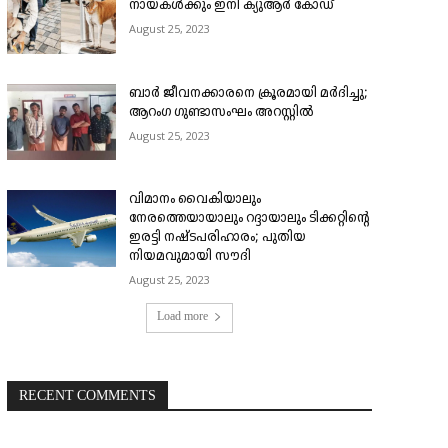
നായകൾക്കും ഇനി ക്യുആർ കോഡ്
August 25, 2023
ബാർ ജീവനക്കാരനെ ക്രൂരമായി മർദിച്ചു;
ആറംഗ ഗുണ്ടാസംഘം അറസ്റ്റിൽ
August 25, 2023
വിമാനം വൈകിയാലും
നേരത്തെയായാലും റദ്ദായാലും ടിക്കറ്റിന്റെ
ഇരട്ടി നഷ്ടപരിഹാരം; പുതിയ
നിയമവുമായി സൗദി
August 25, 2023
Load more
RECENT COMMENTS