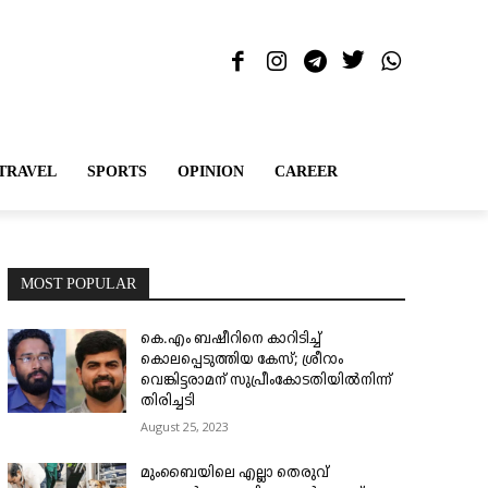
TRAVEL
SPORTS
OPINION
CAREER
MOST POPULAR
കെ.എം ബഷീറിനെ കാറിടിച്ച്
കൊലപ്പെടുത്തിയ കേസ്; ശ്രീറാം
വെങ്കിട്ടരാമന് സുപ്രീംകോടതിയിൽനിന്ന്
തിരിച്ചടി
August 25, 2023
മുംബൈയിലെ എല്ലാ തെരുവ്