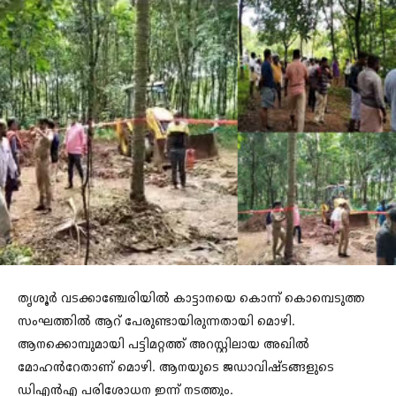
തൃശൂർ വടക്കാഞ്ചേരിയിൽ കാട്ടാനയെ കൊന്ന് കൊമ്പെടുത്ത
സംഘത്തിൽ ആറ് പേരുണ്ടായിരുന്നതായി മൊഴി.
ആനക്കൊമ്പുമായി പട്ടിമറ്റത്ത് അറസ്റ്റിലായ അഖിൽ
മോഹൻറേതാണ് മൊഴി. ആനയുടെ ജഡാവിഷ്ടങ്ങളുടെ
ഡിഎൻഎ പരിശോധന ഇന്ന് നടത്തും.