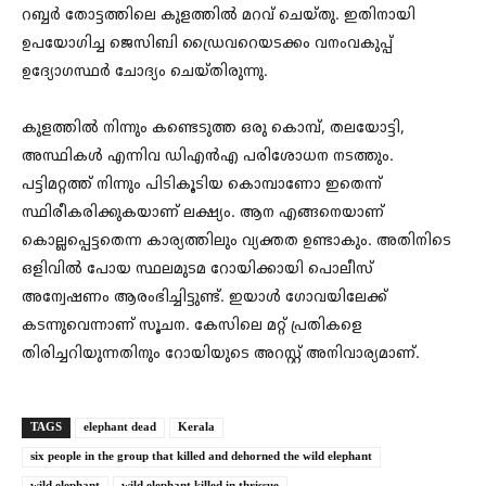
റബ്ബർ തോട്ടത്തിലെ കുളത്തിൽ മറവ് ചെയ്തു. ഇതിനായി
ഉപയോഗിച്ച ജെസിബി ഡ്രൈവറെയടക്കം വനംവകുപ്പ്
ഉദ്യോഗസ്ഥർ ചോദ്യം ചെയ്തിരുന്നു.
കുളത്തിൽ നിന്നും കണ്ടെടുത്ത ഒരു കൊമ്പ്, തലയോട്ടി,
അസ്ഥികൾ എന്നിവ ഡിഎൻഎ പരിശോധന നടത്തും.
പട്ടിമറ്റത്ത് നിന്നും പിടികൂടിയ കൊമ്പാണോ ഇതെന്ന്
സ്ഥിരീകരിക്കുകയാണ് ലക്ഷ്യം. ആന എങ്ങനെയാണ്
കൊല്ലപ്പെട്ടതെന്ന കാര്യത്തിലും വ്യക്തത ഉണ്ടാകും. അതിനിടെ
ഒളിവിൽ പോയ സ്ഥലമുടമ റോയിക്കായി പൊലീസ്
അന്വേഷണം ആരംഭിച്ചിട്ടുണ്ട്. ഇയാൾ ഗോവയിലേക്ക്
കടന്നുവെന്നാണ് സൂചന. കേസിലെ മറ്റ് പ്രതികളെ
തിരിച്ചറിയുന്നതിനും റോയിയുടെ അറസ്റ്റ് അനിവാര്യമാണ്.
TAGS
elephant dead
Kerala
six people in the group that killed and dehorned the wild elephant
wild elephant
wild elephant killed in thrissue