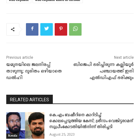
Previous article
Next article
യമുനയിലെ ജലനിരപ്പ്
ബിജെപി ഭരിച്ചിരുന്ന കല്ലിയൂർ
താഴുന്നു; ദുരിതം ഒഴിയാതെ
പഞ്ചായത്ത്‌ ഇനി
ഡൽഹി
എൽഡിഎഫ്‌ ഭരിക്കും
RELATED ARTICLES
കെ.എം ബഷീറിനെ കാറിടിച്ച്
കൊലപ്പെടുത്തിയ കേസ്; ശ്രീറാം വെങ്കിട്ടരാമന്
സുപ്രീംകോടതിയിൽനിന്ന് തിരിച്ചടി
August 25, 2023
Kerala