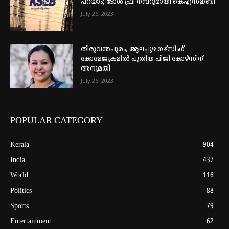
പറയാം; ടോള്‍ ഫ്രീ നമ്പറുമായി കെഎസ്ഇബി
July 26, 2023
തിരുവന്തപുരം, ആലപ്പുഴ നഴ്‌സിംഗ്
കോളേജുകളില്‍ പുതിയ പിജി കോഴ്‌സിന്
അനുമതി
July 26, 2023
POPULAR CATEGORY
Kerala
904
India
437
World
116
Politics
88
Sports
79
Entertainment
62