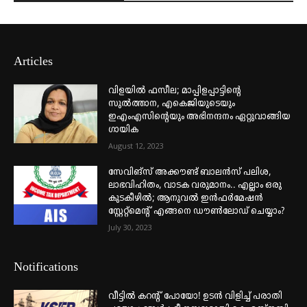
Articles
വിളയിൽ ഫസീല; മാപ്പിളപ്പാട്ടിന്റെ
സുൽത്താന, എകെജിയുടെയും
ഇഎംഎസിന്റെയും അഭിനന്ദനം ഏറ്റുവാങ്ങിയ
ഗായിക
August 12, 2023
സേവിങ്സ് അക്കൗണ്ട് ബാലൻസ് പലിശ,
ലാഭവിഹിതം, വാടക വരുമാനം.. എല്ലാം ഒരു
കുടകീഴിൽ; ആനുവൽ ഇൻഫർമേഷൻ
സ്റ്റേറ്റ്മെന്റ് എങ്ങനെ ഡൗൺലോഡ് ചെയ്യാം?
July 30, 2023
Notifications
വീട്ടില്‍ കറന്റ് പോയോ! ഉടന്‍ വിളിച്ച് പരാതി