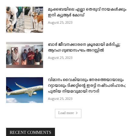
മുംബൈയിലെ എല്ലാ തെരുവ് നായകൾക്കും
ഇനി ക്യുആർ കോഡ്
August 25, 2023
ബാർ ജീവനക്കാരനെ ക്രൂരമായി മർദിച്ചു;
ആറംഗ ഗുണ്ടാസംഘം അറസ്റ്റിൽ
August 25, 2023
വിമാനം വൈകിയാലും നേരത്തെയായാലും
റദ്ദായാലും ടിക്കറ്റിന്റെ ഇരട്ടി നഷ്ടപരിഹാരം;
പുതിയ നിയമവുമായി സൗദി
August 25, 2023
Load more
RECENT COMMENTS