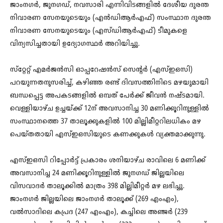
ജാംനഗർ, ജുനഗഡ്, നവസാരി എന്നിവിടങ്ങളിൽ ദേശീയ ദുരന്ത
നിവാരണ സേനയുടെയും (എൻഡിആർഎഫ്) സംസ്ഥാന ദുരന്ത
നിവാരണ സേനയുടെയും (എസ്ഡിആർഎഫ്) ടീമുകളെ
വിന്യസിച്ചതായി ഉദ്യോഗസ്ഥർ അറിയിച്ചു.
സ്‌റ്റേറ്റ് എമർജൻസി ഓപ്പറേഷൻസ് സെന്റർ (എസ്‌ഇഒസി)
പറയുന്നതനുസരിച്ച്, കഴിഞ്ഞ രണ്ട് ദിവസത്തിനിടെ മഴയുമായി
ബന്ധപ്പെട്ട അപകടങ്ങളിൽ ഒമ്പത് പേർക്ക് ജീവൻ നഷ്‌ടമായി.
വെള്ളിയാഴ്‌ച ഉച്ചയ്ക്ക് 12ന് അവസാനിച്ച 30 മണിക്കൂറിനുള്ളിൽ
സംസ്ഥാനത്തെ 37 താലൂക്കുകളിൽ 100 ​​മില്ലിമീറ്ററിലധികം മഴ
പെയ്‌തതായി എസ്ഇഒസിയുടെ കണക്കുകൾ വ്യക്തമാക്കുന്നു.
എസ്ഇഒസി റിപ്പോർട്ട് പ്രകാരം ശനിയാഴ്‌ച രാവിലെ 6 മണിക്ക്
അവസാനിച്ച 24 മണിക്കൂറിനുള്ളിൽ ജുനഗഡ് ജില്ലയിലെ
വിസവാദർ താലൂക്കിൽ മാത്രം 398 മില്ലിമീറ്റർ മഴ ലഭിച്ചു.
ജാംനഗർ ജില്ലയിലെ ജാംനഗർ താലൂക്ക് (269 എംഎം),
വൽസാദിലെ കപ്രദ (247 എംഎം), കച്ചിലെ അഞ്ജർ (239