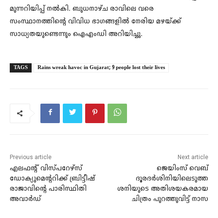
മുന്നറിയിപ്പ് നൽകി. ബുധനാഴ്‌ച രാവിലെ വരെ
സംസ്ഥാനത്തിന്റെ വിവിധ ഭാഗങ്ങളിൽ നേരിയ മഴയ്ക്ക്
സാധ്യതയുണ്ടെന്നും ഐഎംഡി അറിയിച്ചു.
TAGS
Rains wreak havoc in Gujarat; 9 people lost their lives
Previous article
Next article
എലഫന്റ് വിസ്പറേഴ്‌സ്
ജെയിംസ് വെബ്
ഡോക്യുമെന്ററിക്ക് ബ്രിട്ടീഷ്
ദൂരദർശിനിയിലെടുത്ത
രാജാവിന്റെ പാരിസ്ഥിതി
ശനിയുടെ അതിശയകരമായ
അവാര്‍ഡ്
ചിത്രം പുറത്തുവിട്ട് നാസ