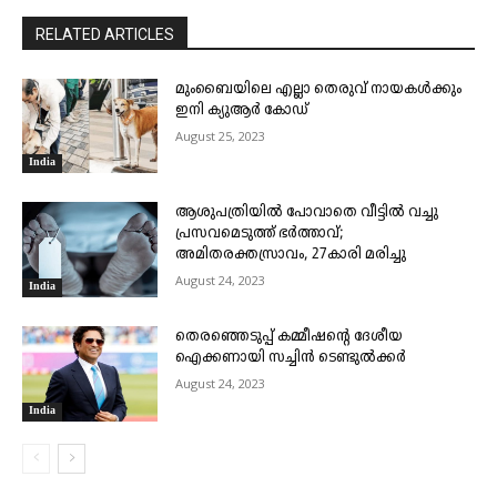
RELATED ARTICLES
മുംബൈയിലെ എല്ലാ തെരുവ് നായകൾക്കും
ഇനി ക്യുആർ കോഡ്
August 25, 2023
India
ആശുപത്രിയിൽ പോവാതെ വീട്ടിൽ വച്ചു
പ്രസവമെടുത്ത് ഭർത്താവ്;
അമിതരക്തസ്രാവം, 27കാരി മരിച്ചു
August 24, 2023
India
തെരഞ്ഞെടുപ്പ് കമ്മീഷന്റെ ദേശീയ
ഐക്കണായി സച്ചിൻ ടെ​ണ്ടു​ൽ​ക്കർ
August 24, 2023
India