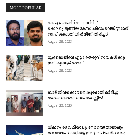
MOST POPULAR
കെ.എം ബഷീറിനെ കാറിടിച്ച്
കൊലപ്പെടുത്തിയ കേസ്; ശ്രീറാം വെങ്കിട്ടരാമന്
സുപ്രീംകോടതിയിൽനിന്ന് തിരിച്ചടി
August 25, 2023
മുംബൈയിലെ എല്ലാ തെരുവ് നായകൾക്കും
ഇനി ക്യുആർ കോഡ്
August 25, 2023
ബാർ ജീവനക്കാരനെ ക്രൂരമായി മർദിച്ചു;
ആറംഗ ഗുണ്ടാസംഘം അറസ്റ്റിൽ
August 25, 2023
വിമാനം വൈകിയാലും നേരത്തെയായാലും
റദ്ദായാലും ടിക്കറ്റിന്റെ ഇരട്ടി നഷ്ടപരിഹാരം;