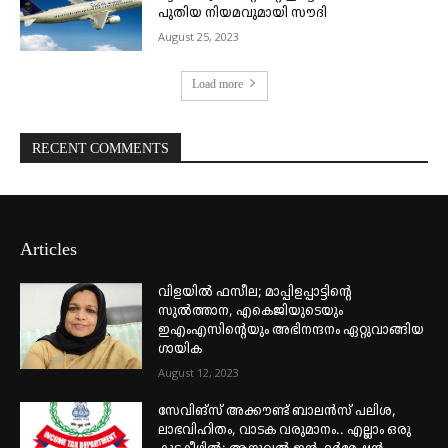
പുതിയ നിയമവുമായി സൗദി
August 25, 2023
Load more
RECENT COMMENTS
Articles
വിളയിൽ ഫസീല; മാപ്പിളപ്പാട്ടിന്റെ
സുൽത്താന, എകെജിയുടെയും
ഇഎംഎസിന്റെയും അഭിനന്ദനം ഏറ്റുവാങ്ങിയ
ഗായിക
August 12, 2023
സേവിങ്സ് അക്കൗണ്ട് ബാലൻസ് പലിശ,
ലാഭവിഹിതം, വാടക വരുമാനം.. എല്ലാം ഒരു