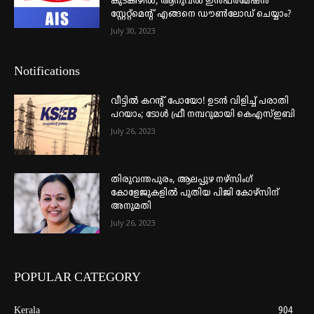
കുടകീഴിൽ; ആനുവൽ ഇൻഫർമേഷൻ
സ്റ്റേറ്റ്മെന്റ് എങ്ങനെ ഡൗൺലോഡ് ചെയ്യാം?
July 30, 2023
Notifications
വീട്ടില്‍ കറന്റ് പോയോ! ഉടന്‍ വിളിച്ച് പരാതി
പറയാം; ടോള്‍ ഫ്രീ നമ്പറുമായി കെഎസ്ഇബി
July 26, 2023
തിരുവന്തപുരം, ആലപ്പുഴ നഴ്‌സിംഗ്
കോളേജുകളില്‍ പുതിയ പിജി കോഴ്‌സിന്
അനുമതി
July 26, 2023
POPULAR CATEGORY
Kerala
904