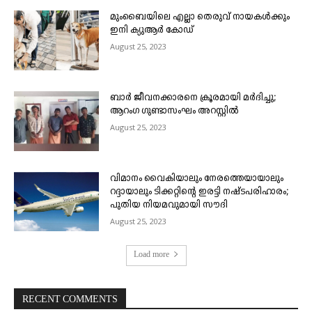
മുംബൈയിലെ എല്ലാ തെരുവ് നായകൾക്കും
ഇനി ക്യുആർ കോഡ്
August 25, 2023
ബാർ ജീവനക്കാരനെ ക്രൂരമായി മർദിച്ചു;
ആറംഗ ഗുണ്ടാസംഘം അറസ്റ്റിൽ
August 25, 2023
വിമാനം വൈകിയാലും നേരത്തെയായാലും
റദ്ദായാലും ടിക്കറ്റിന്റെ ഇരട്ടി നഷ്ടപരിഹാരം;
പുതിയ നിയമവുമായി സൗദി
August 25, 2023
Load more
RECENT COMMENTS