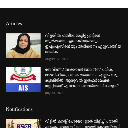
Articles
വിളയിൽ ഫസീല; മാപ്പിളപ്പാട്ടിന്റെ
സുൽത്താന, എകെജിയുടെയും
ഇഎംഎസിന്റെയും അഭിനന്ദനം ഏറ്റുവാങ്ങിയ
ഗായിക
August 12, 2023
സേവിങ്സ് അക്കൗണ്ട് ബാലൻസ് പലിശ,
ലാഭവിഹിതം, വാടക വരുമാനം.. എല്ലാം ഒരു
കുടകീഴിൽ; ആനുവൽ ഇൻഫർമേഷൻ
സ്റ്റേറ്റ്മെന്റ് എങ്ങനെ ഡൗൺലോഡ് ചെയ്യാം?
July 30, 2023
Notifications
വീട്ടില്‍ കറന്റ് പോയോ! ഉടന്‍ വിളിച്ച് പരാതി
പറയാം; ടോള്‍ ഫ്രീ നമ്പറുമായി കെഎസ്ഇബി