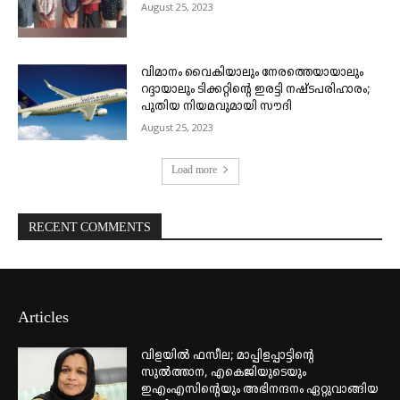
August 25, 2023
വിമാനം വൈകിയാലും നേരത്തെയായാലും
റദ്ദായാലും ടിക്കറ്റിന്റെ ഇരട്ടി നഷ്ടപരിഹാരം;
പുതിയ നിയമവുമായി സൗദി
August 25, 2023
Load more
RECENT COMMENTS
Articles
വിളയിൽ ഫസീല; മാപ്പിളപ്പാട്ടിന്റെ
സുൽത്താന, എകെജിയുടെയും
ഇഎംഎസിന്റെയും അഭിനന്ദനം ഏറ്റുവാങ്ങിയ