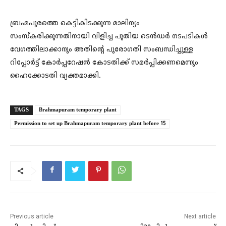
ബ്രഹ്മപുരത്തെ കെട്ടികിടക്കുന്ന മാലിന്യം
സംസ്കരിക്കുന്നതിനായി വിളിച്ച പുതിയ ടെൻഡർ നടപടികൾ
വേഗത്തിലാക്കാനും അതിന്‍റെ പുരോഗതി സംബന്ധിച്ചുള്ള
റിപ്പോർട്ട് കോർപ്പറേഷൻ കോടതിക്ക് സമർപ്പിക്കണമെന്നും
ഹൈക്കോടതി വ്യക്തമാക്കി.
TAGS
Brahmapuram temporary plant
Permission to set up Brahmapuram temporary plant before 15
Previous article
Next article