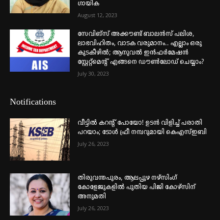
ഗായിക
August 12, 2023
സേവിങ്സ് അക്കൗണ്ട് ബാലൻസ് പലിശ,
ലാഭവിഹിതം, വാടക വരുമാനം.. എല്ലാം ഒരു
കുടകീഴിൽ; ആനുവൽ ഇൻഫർമേഷൻ
സ്റ്റേറ്റ്മെന്റ് എങ്ങനെ ഡൗൺലോഡ് ചെയ്യാം?
July 30, 2023
Notifications
വീട്ടില്‍ കറന്റ് പോയോ! ഉടന്‍ വിളിച്ച് പരാതി
പറയാം; ടോള്‍ ഫ്രീ നമ്പറുമായി കെഎസ്ഇബി
July 26, 2023
തിരുവന്തപുരം, ആലപ്പുഴ നഴ്‌സിംഗ്
കോളേജുകളില്‍ പുതിയ പിജി കോഴ്‌സിന്
അനുമതി
July 26, 2023