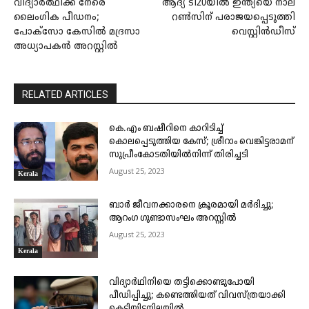
വിദ്യാർത്ഥിക്ക് നേരെ
ആദ്യ ടി20യിൽ ഇന്ത്യയെ നാല്
ലൈംഗിക പീഡനം;
റണ്‍സിന് പരാജയപ്പെടുത്തി
പോക്സോ കേസിൽ മദ്രസാ
വെസ്റ്റിന്‍ഡീസ്
അധ്യാപകൻ അറസ്റ്റിൽ
RELATED ARTICLES
കെ.എം ബഷീറിനെ കാറിടിച്ച്
കൊലപ്പെടുത്തിയ കേസ്; ശ്രീറാം വെങ്കിട്ടരാമന്
സുപ്രീംകോടതിയിൽനിന്ന് തിരിച്ചടി
August 25, 2023
Kerala
ബാർ ജീവനക്കാരനെ ക്രൂരമായി മർദിച്ചു;
ആറംഗ ഗുണ്ടാസംഘം അറസ്റ്റിൽ
August 25, 2023
Kerala
വിദ്യാർഥിനിയെ തട്ടിക്കൊണ്ടുപോയി
പീഡിപ്പിച്ചു; കണ്ടെത്തിയത് വിവസ്ത്രയാക്കി
കെട്ടിയിട്ടനിലയിൽ