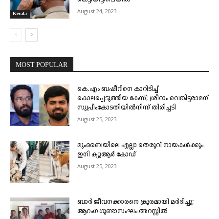
August 24, 2023
Kerala
MOST POPULAR
കെ.എം ബഷീറിനെ കാറിടിച്ച്
കൊലപ്പെടുത്തിയ കേസ്; ശ്രീറാം വെങ്കിട്ടരാമന്
സുപ്രീംകോടതിയിൽനിന്ന് തിരിച്ചടി
August 25, 2023
മുംബൈയിലെ എല്ലാ തെരുവ് നായകൾക്കും
ഇനി ക്യുആർ കോഡ്
August 25, 2023
ബാർ ജീവനക്കാരനെ ക്രൂരമായി മർദിച്ചു;
ആറംഗ ഗുണ്ടാസംഘം അറസ്റ്റിൽ