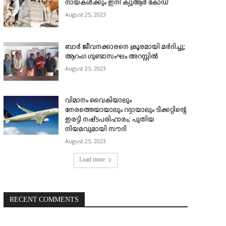
നായകൾക്കും ഇനി ക്യുആർ കോഡ്
August 25, 2023
ബാർ ജീവനക്കാരനെ ക്രൂരമായി മർദിച്ചു;
ആറംഗ ഗുണ്ടാസംഘം അറസ്റ്റിൽ
August 25, 2023
വിമാനം വൈകിയാലും
നേരത്തെയായാലും റദ്ദായാലും ടിക്കറ്റിന്റെ
ഇരട്ടി നഷ്ടപരിഹാരം; പുതിയ
നിയമവുമായി സൗദി
August 25, 2023
Load more
RECENT COMMENTS