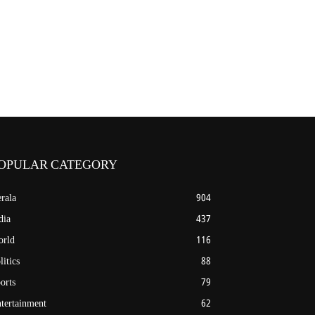
OPULAR CATEGORY
rala
904
dia
437
rld
116
litics
88
orts
79
tertainment
62