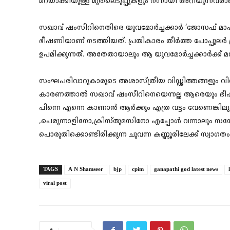
മറയാക്കിയുള്ള മുതലെടുപ്പുകളും നന്നായി അറിയുന്നവ
സഖാവ് ഷംസീറിനെതിരെ യുവമോർച്ചക്കാർ ‘ജോസഫ് മാഷിന
ഭീഷണിയാണ് നടത്തിയത്. പ്രതികാരം തീർത്ത പോപ്പുലർ 
ഉപമിക്കുന്നത്. അതേതായാലും ആ യുവമോർച്ചക്കാർക്ക്
സംഘപരിവാറുകാരുടെ അശാസ്ത്രീയ വിഡ്ഢിത്തങ്ങളും വ
കാരണത്താൽ സഖാവ് ഷംസീറിനെയെന്നല്ല ആരെയും ഭീഷണി
പിന്നെ എന്നെ കാണാൻ ആർക്കും എത്ര വട്ടം വേണെങ്കില
,പെരുന്നാളിനോ,ക്രിസ്തുമസിനോ എപ്പോൾ വന്നാലും സന
പൊരുതിക്കൊണ്ടിരിക്കുന്ന ചുവന്ന കണ്ണൂരിലേക്ക്‌ സ്വാഗതം
TAGS
A N Shamseer
bjp
cpim
ganapathi god latest news
viral post