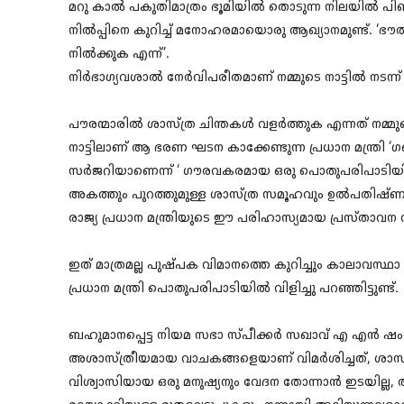
മറു കാൽ പകുതിമാത്രം ഭൂമിയിൽ തൊടുന്ന നിലയിൽ പിണച്ചു
നിൽപ്പിനെ കുറിച്ച് മനോഹരമായൊരു ആഖ്യാനമുണ്ട്. ‘ഭ
നിൽക്കുക എന്ന്’.
നിർഭാഗ്യവശാൽ നേർവിപരീതമാണ് നമ്മുടെ നാട്ടിൽ നടന്ന് ക
പൗരന്മാരിൽ ശാസ്ത്ര ചിന്തകൾ വളർത്തുക എന്നത് നമ്
നാട്ടിലാണ് ആ ഭരണ ഘടന കാക്കേണ്ടുന്ന പ്രധാന മന്ത്രി ‘ഗ
സർജറിയാണെന്ന് ‘ ഗൗരവകരമായ ഒരു പൊതുപരിപാടിയിൽ പ
അകത്തും പുറത്തുമുള്ള ശാസ്ത്ര സമൂഹവും ഉൽപതിഷ്ണുക്കള
രാജ്യ പ്രധാന മന്ത്രിയുടെ ഈ പരിഹാസ്യമായ പ്രസ്താവന 
ഇത് മാത്രമല്ല പുഷ്പക വിമാനത്തെ കുറിച്ചും കാലാവസ്ഥ
പ്രധാന മന്ത്രി പൊതുപരിപാടിയിൽ വിളിച്ചു പറഞ്ഞിട്ടുണ്ട്.
ബഹുമാനപ്പെട്ട നിയമ സഭാ സ്പീക്കർ സഖാവ് എ എൻ ഷംസ
അശാസ്ത്രീയമായ വാചകങ്ങളെയാണ് വിമർശിച്ചത്, ശാസ്
വിശ്വാസിയായ ഒരു മനുഷ്യനും വേദന തോന്നാൻ ഇടയില്ല, 