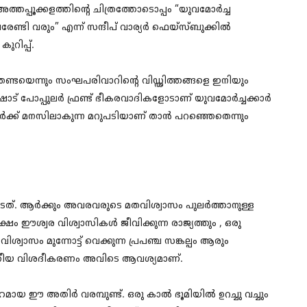
്തപ്പൂക്കളത്തിന്റെ ചിത്രത്തോടൊപ്പം “യുവമോർച്ച
േണ്ടി വരും” എന്ന് സന്ദീപ് വാര്യർ ഫെയ്സ്ബുക്കിൽ
റിപ്പ്.
്ടയെന്നും സംഘപരിവാറിന്റെ വിഡ്ഢിത്തങ്ങളെ ഇനിയും
ോട് പോപ്പുലർ ഫ്രണ്ട് ഭീകരവാദികളോടാണ് യുവമോർച്ചക്കാർ
ർക്ക് മനസിലാകുന്ന മറുപടിയാണ് താൻ പറഞ്ഞെതെന്നും
ുടേത്. ആർക്കും അവരവരുടെ മതവിശ്വാസം പുലർത്താനുള്ള
ഷം ഈശ്വര വിശ്വാസികൾ ജീവിക്കുന്ന രാജ്യത്തും , ഒരു
ശ്വാസം മുന്നോട്ട് വെക്കുന്ന പ്രപഞ്ച സങ്കല്പം ആരും
്രീയ വിശദീകരണം അവിടെ ആവശ്യമാണ്‌.
ായ ഈ അതിർ വരമ്പുണ്ട്. ഒരു കാൽ ഭൂമിയിൽ ഉറച്ചു വച്ചും