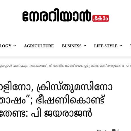
LOGY
AGRICULTURE
BUSINESS
LIFE STYLE
്പോൾ വന്നാലും സന്തോഷം"; ഭീഷണികൊണ്ട്‌ ഭയപ്പെടുത്താമെന്ന് കരുതേണ്ട: 
ാളിനോ, ക്രിസ്തുമസിനോ
തോഷം”; ഭീഷണികൊണ്ട്‌
രുതേണ്ട: പി ജയരാജൻ
62
0