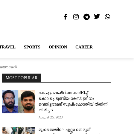
TRAVEL
SPORTS
OPINION
CAREER
പി ജയരാജൻ
MOST POPULAR
കെ.എം ബഷീറിനെ കാറിടിച്ച്
കൊലപ്പെടുത്തിയ കേസ്; ശ്രീറാം
വെങ്കിട്ടരാമന് സുപ്രീംകോടതിയിൽനിന്ന്
തിരിച്ചടി
August 25, 2023
മുംബൈയിലെ എല്ലാ തെരുവ്