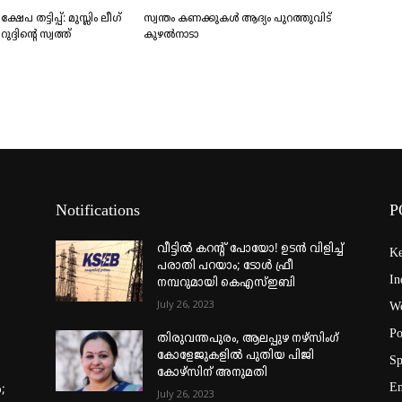
 തട്ടിപ്പ്: മുസ്ലിം ലീഗ്
സ്വന്തം കണക്കുകൾ ആദ്യം പുറത്തുവിട്
ദിന്റെ സ്വത്ത്‌
കുഴൽനാടാ
Notifications
P
വീട്ടില്‍ കറന്റ് പോയോ! ഉടന്‍ വിളിച്ച്
Ke
പരാതി പറയാം; ടോള്‍ ഫ്രീ
In
നമ്പറുമായി കെഎസ്ഇബി
July 26, 2023
Wo
Po
തിരുവന്തപുരം, ആലപ്പുഴ നഴ്‌സിംഗ്
കോളേജുകളില്‍ പുതിയ പിജി
Sp
കോഴ്‌സിന് അനുമതി
En
;
July 26, 2023