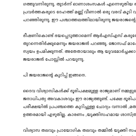
ഗത്തുവന്നിരുന്നു. തുടർന്ന് ഓണാശംസകൾ എന്നെഴുതിയ അത
പ്രവർത്തകരുടെ ദേഹത്ത് മണ്ണ് വീണാൽ ഒരു വരവ് കൂടി വര
പറഞ്ഞിരുന്നു. ഈ പശ്ചാത്തലത്തിലായിരുന്നു ജയരാജന്റെ കു
ഭീഷണികൊണ്ട്‌ ഭയപ്പെടുത്താമെന്ന് ആർഎസ്എസ് കരുതേണ
തുറന്നെതിർക്കുമെന്നും ജയരാജൻ പറഞ്ഞു. ജോസഫ് മാഷ
സ്വയം ഉപമിക്കുന്നത്. അതേതായാലും ആ യുവമോർച്ചക്കാ
ജയരാജൻ പോസ്റ്റിൽ പറയുന്നു.
പി ജയരാജന്റെ കുറിപ്പ് ഇങ്ങനെ.
ദൈവ വിശ്വാസികൾക്ക് ഭൂരിപക്ഷമുള്ള രാജ്യമാണ് നമ്മള
ജനാധിപത്യ അവകാശവും ഈ രാജ്യത്തുണ്ട്. പക്ഷേ ഭൂരിപക്
പരീക്ഷയിൽ പ്രപഞ്ചത്തെ കുറിച്ചുള്ള ചോദ്യം വന്നാൽ ,മതവി
ഉത്തരമായി എഴുതില്ല. കാരണം ,യുക്തിസഹമായ ശാസ്ത
വിശ്വാസ തലവും പ്രായോഗിക തലവും തമ്മിൽ യുക്തി സഹമ