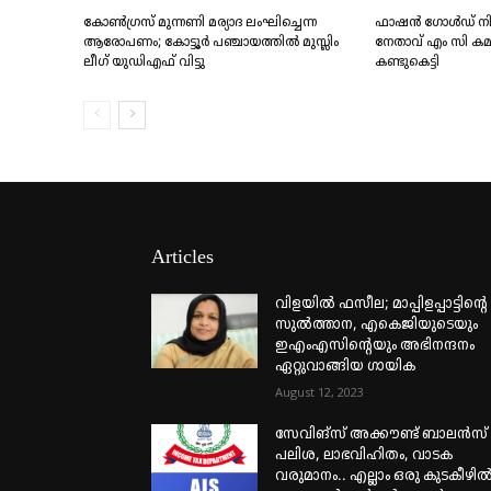
കോണ്‍ഗ്രസ് മുന്നണി മര്യാദ ലംഘിച്ചെന്ന
ഫാഷൻ ഗോൾഡ് നിക്ഷേപ
ആരോപണം; കോട്ടൂര്‍ പഞ്ചായത്തില്‍ മുസ്ലിം
നേതാവ് എം സി കമറുദ്
ലീഗ് യുഡിഎഫ് വിട്ടു
കണ്ടുകെട്ടി
Articles
വിളയിൽ ഫസീല; മാപ്പിളപ്പാട്ടിന്റെ
സുൽത്താന, എകെജിയുടെയും
ഇഎംഎസിന്റെയും അഭിനന്ദനം
ഏറ്റുവാങ്ങിയ ഗായിക
August 12, 2023
സേവിങ്സ് അക്കൗണ്ട് ബാലൻസ്
പലിശ, ലാഭവിഹിതം, വാടക
വരുമാനം.. എല്ലാം ഒരു കുടകീഴിൽ