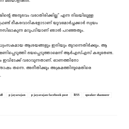
രാണ് മലയാളികൾ.
്റെ അനുഭവം വരാതിരിക്കില്ല” എന്ന നിലയിലുള്ള
ഫ്രണ്ട് ഭീകരവാദികളോടാണ് യുവമോർച്ചക്കാർ സ്വയം
 മനസിലാകുന്ന മറുപടിയാണ് ഞാൻ പറഞ്ഞതും.
ിധ്വംസകമായ ആശയങ്ങളും ഇനിയും തുറന്നെതിർക്കും. ആ
പ്പെടുത്തി ഭയപ്പെടുത്താമെന്ന് ആർഎസ്എസ് കരുതേണ്ട.
ും ഇവിടേക്ക് വരാവുന്നതാണ്. ഓണത്തിനോ
്തോഷം തന്നെ. അനീതിക്കും അക്രമത്തിനുമെതിരെ
.
ldf
p jayarajan
p jayarajan facebook post
RSS
speaker shamseer