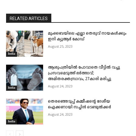
RELATED ARTICLES
മുംബൈയിലെ എല്ലാ തെരുവ് നായകൾക്കും
ഇനി ക്യുആർ കോഡ്
August 25, 2023
India
ആശുപത്രിയിൽ പോവാതെ വീട്ടിൽ വച്ചു
പ്രസവമെടുത്ത് ഭർത്താവ്;
അമിതരക്തസ്രാവം, 27കാരി മരിച്ചു
August 24, 2023
India
തെരഞ്ഞെടുപ്പ് കമ്മീഷന്റെ ദേശീയ
ഐക്കണായി സച്ചിൻ ടെ​ണ്ടു​ൽ​ക്കർ
August 24, 2023
India