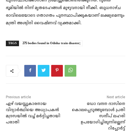
പുനഃസ്ഥാപിക്കാനാണ് ശ്രമിച്ചുകൊണ്ടിരിക്കുന്നത്. ദുരന്ത
ഭൂമിയിൽ നിന്ന് മൃതദേഹങ്ങൾ മുഴുവനായി നീക്കി. ബുധനാഴ്ച
രാവിലെയോടെ ഗതാഗതം പുനസ്ഥാപിക്കുകയാണ് ലക്ഷ്യമെന്നും
മന്ത്രി അശ്വിനി വൈഷ്ണവ് വ്യക്തമാക്കി.
TAGS
275 bodies found in Odisha train disaster;
Previous article
Next article
ഏഴ് വയസ്സുകാരനായ
ഡോ വന്ദന ദാസിനെ
വിദ്യാർത്ഥിയെ അധ്യാപകൻ
കൊലപ്പെടുത്തുമ്പോൾ പ്രതി
മദ്രസയിൽ വച്ച് മർദ്ദിച്ചതായി
സന്ദീപ് ലഹരി
പരാതി
ഉപയോഗിച്ചിരുന്നില്ലെന്ന്
റിപ്പോർട്ട്