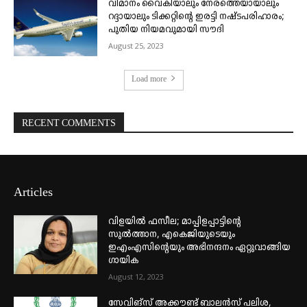
വിമാനം വൈകിയാലും നേരത്തെയായാലും
റദ്ദായാലും ടിക്കറ്റിന്റെ ഇരട്ടി നഷ്ടപരിഹാരം;
പുതിയ നിയമവുമായി സൗദി
August 25, 2023
Load more
RECENT COMMENTS
Articles
വിളയിൽ ഫസീല; മാപ്പിളപ്പാട്ടിന്റെ
സുൽത്താന, എകെജിയുടെയും
ഇഎംഎസിന്റെയും അഭിനന്ദനം ഏറ്റുവാങ്ങിയ
ഗായിക
August 12, 2023
സേവിങ്സ് അക്കൗണ്ട് ബാലൻസ് പലിശ,