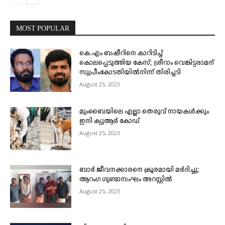
MOST POPULAR
കെ.എം ബഷീറിനെ കാറിടിച്ച്
കൊലപ്പെടുത്തിയ കേസ്; ശ്രീറാം വെങ്കിട്ടരാമന്
സുപ്രീംകോടതിയിൽനിന്ന് തിരിച്ചടി
August 25, 2023
മുംബൈയിലെ എല്ലാ തെരുവ് നായകൾക്കും
ഇനി ക്യുആർ കോഡ്
August 25, 2023
ബാർ ജീവനക്കാരനെ ക്രൂരമായി മർദിച്ചു;
ആറംഗ ഗുണ്ടാസംഘം അറസ്റ്റിൽ
August 25, 2023