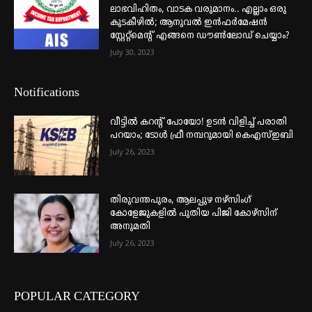
ലാഭവിഹിതം, വാടക വരുമാനം.. എല്ലാം ഒരു
കുടകീഴിൽ; ആനുവൽ ഇൻഫർമേഷൻ
സ്റ്റേറ്റ്മെന്റ് എങ്ങനെ ഡൗൺലോഡ് ചെയ്യാം?
July 30, 2023
Notifications
വീട്ടില്‍ കറന്റ് പോയോ! ഉടന്‍ വിളിച്ച് പരാതി
പറയാം; ടോള്‍ ഫ്രീ നമ്പറുമായി കെഎസ്ഇബി
July 26, 2023
തിരുവന്തപുരം, ആലപ്പുഴ നഴ്‌സിംഗ്
കോളേജുകളില്‍ പുതിയ പിജി കോഴ്‌സിന്
അനുമതി
July 26, 2023
POPULAR CATEGORY