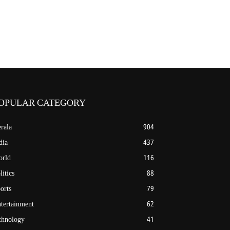
OPULAR CATEGORY
rala
904
dia
437
rld
116
litics
88
orts
79
tertainment
62
chnology
41