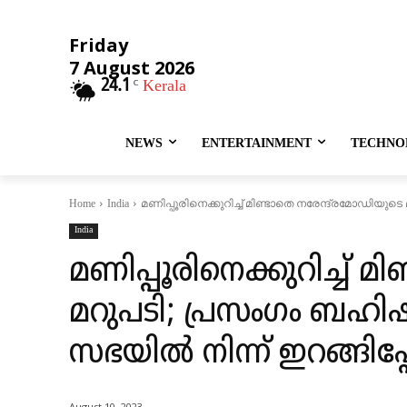
Friday
7 August 2026
24.1
Kerala
C
NEWS
ENTERTAINMENT
TECHNO
മണിപ്പൂരിനെക്കുറിച്ച് മിണ്ടാതെ നരേന്ദ്രമോഡിയുടെ 
Home
India
India
മണിപ്പൂരിനെക്കുറിച്ച് 
മറുപടി; പ്രസംഗം ബഹിഷ്‌
സഭയില്‍ നിന്ന് ഇറങ്ങിപ
August 10, 2023