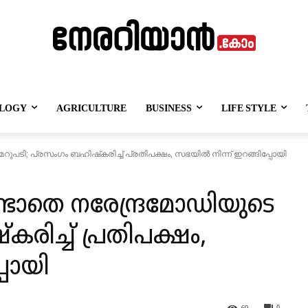
LOGY
AGRICULTURE
BUSINESS
LIFE STYLE
മറുപടി; പ്രസംഗം ബഹിഷ്‌കരിച്ച് പ്രതിപക്ഷം, സഭയില്‍ നിന്ന് ഇറങ്ങിപ്പോയി
മിണ്ടാതെ നരേന്ദ്രമോഡിയുടെ
കരിച്ച് പ്രതിപക്ഷം,
്പോയി
69
0