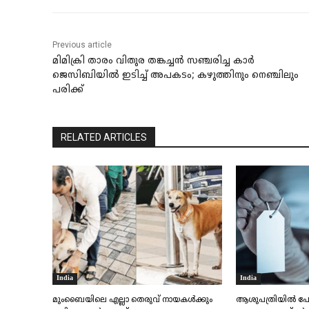
Previous article
മിമിക്രി താരം വിതുര തങ്കച്ചൻ സഞ്ചരിച്ച കാർ
ജെസിബിയിൽ ഇടിച്ച്‌ അപകടം; കഴുത്തിനും നെഞ്ചിലും
പരിക്ക്‌
RELATED ARTICLES
India
India
മുംബൈയിലെ എല്ലാ തെരുവ് നായകൾക്കും
ആശുപത്രിയിൽ പോവ