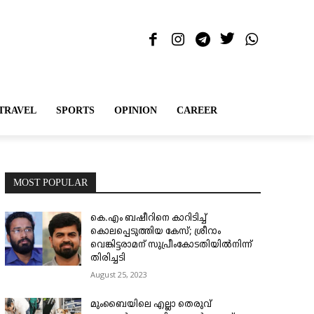
TRAVEL
SPORTS
OPINION
CAREER
MOST POPULAR
കെ.എം ബഷീറിനെ കാറിടിച്ച്
കൊലപ്പെടുത്തിയ കേസ്; ശ്രീറാം
വെങ്കിട്ടരാമന് സുപ്രീംകോടതിയിൽനിന്ന്
തിരിച്ചടി
August 25, 2023
മുംബൈയിലെ എല്ലാ തെരുവ്