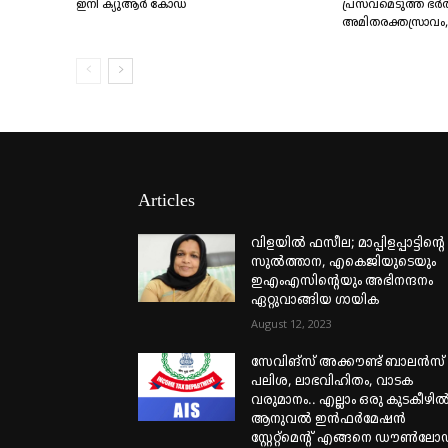
ഇനി ക്യുആർ കോഡ്
പ്രസവമെടുത്ത് ഭർത
അമിതരക്തസ്രാവം, 2
Articles
വിളയിൽ ഫസീല; മാപ്പിളപ്പാട്ടിന്റെ
സുൽത്താന, എകെജിയുടെയും
ഇഎംഎസിന്റെയും അഭിനന്ദനം
ഏറ്റുവാങ്ങിയ ഗായിക
August 12, 2023
സേവിങ്സ് അക്കൗണ്ട് ബാലൻസ്
പലിശ, ലാഭവിഹിതം, വാടക
വരുമാനം.. എല്ലാം ഒരു കുടകീഴിൽ
ആനുവൽ ഇൻഫർമേഷൻ
സ്റ്റേറ്റ്മെന്റ് എങ്ങനെ ഡൗൺലോ