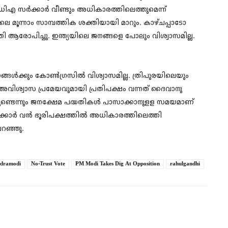
ഡിഎ സര്‍ക്കാര്‍ വീണ്ടും അധികാരത്തിലെത്തുമെന്ന്
തിലെ മൂന്നാം സാമ്പത്തിക ശക്തിയായി മാറും. കാഴ്ചപ്പാടോ
രി ആരോപിച്ചു. ഇന്ത്യയിലെ ജനങ്ങളെ പോലും വിശ്വാസമില്ല.
്ങള്‍ക്കും കോണ്‍ഗ്രസില്‍ വിശ്വാസമില്ല. ത്രിപുരയിലെയും
അവിശ്വാസ പ്രമേയവുമായി പ്രതിപക്ഷം വന്നത് ദൈവാനു​
മുണ്ടെന്നും ജനക്ഷേമ പദ്ധതികൾ പാസാക്കാനുളള സമയമാണ്
ർക്കാർ വൻ ഭൂരിപക്ഷത്തിൽ അധികാരത്തിലെത്തി
പറഞ്ഞു.
ndramodi
No-Trust Vote
PM Modi Takes Dig At Opposition
rahulgandhi