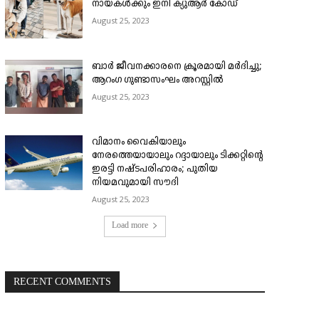
നായകൾക്കും ഇനി ക്യുആർ കോഡ്
August 25, 2023
ബാർ ജീവനക്കാരനെ ക്രൂരമായി മർദിച്ചു;
ആറംഗ ഗുണ്ടാസംഘം അറസ്റ്റിൽ
August 25, 2023
വിമാനം വൈകിയാലും
നേരത്തെയായാലും റദ്ദായാലും ടിക്കറ്റിന്റെ
ഇരട്ടി നഷ്ടപരിഹാരം; പുതിയ
നിയമവുമായി സൗദി
August 25, 2023
Load more
RECENT COMMENTS