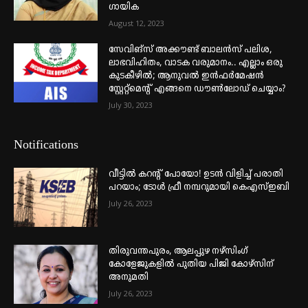
ഗായിക
August 12, 2023
സേവിങ്സ് അക്കൗണ്ട് ബാലൻസ് പലിശ,
ലാഭവിഹിതം, വാടക വരുമാനം.. എല്ലാം ഒരു
കുടകീഴിൽ; ആനുവൽ ഇൻഫർമേഷൻ
സ്റ്റേറ്റ്മെന്റ് എങ്ങനെ ഡൗൺലോഡ് ചെയ്യാം?
July 30, 2023
Notifications
വീട്ടില്‍ കറന്റ് പോയോ! ഉടന്‍ വിളിച്ച് പരാതി
പറയാം; ടോള്‍ ഫ്രീ നമ്പറുമായി കെഎസ്ഇബി
July 26, 2023
തിരുവന്തപുരം, ആലപ്പുഴ നഴ്‌സിംഗ്
കോളേജുകളില്‍ പുതിയ പിജി കോഴ്‌സിന്
അനുമതി
July 26, 2023