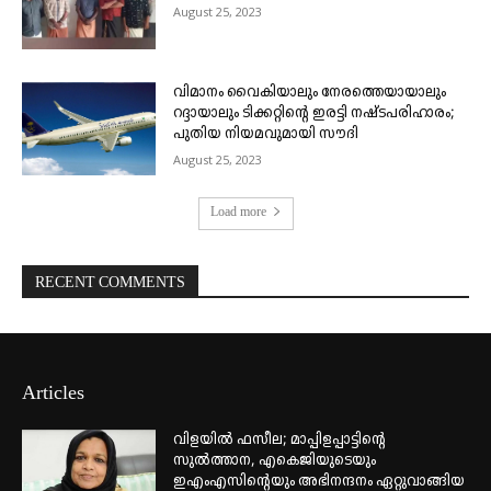
August 25, 2023
വിമാനം വൈകിയാലും നേരത്തെയായാലും
റദ്ദായാലും ടിക്കറ്റിന്റെ ഇരട്ടി നഷ്ടപരിഹാരം;
പുതിയ നിയമവുമായി സൗദി
August 25, 2023
Load more
RECENT COMMENTS
Articles
വിളയിൽ ഫസീല; മാപ്പിളപ്പാട്ടിന്റെ
സുൽത്താന, എകെജിയുടെയും
ഇഎംഎസിന്റെയും അഭിനന്ദനം ഏറ്റുവാങ്ങിയ