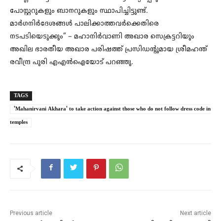
പോസ്റ്ററുകളും ബാനറുകളും സ്ഥാപിച്ചിട്ടുണ്ട്.
മാർഗനിർദേശങ്ങൾ പാലിക്കാത്തവർക്കെതിരെ
നടപടിയെടുക്കും” – മഹാനിർവാണി അഖാര സെക്രട്ടറിയും
അഖില ഭാരതീയ അഖാര പരിഷത്ത് പ്രസിഡന്റുമായ ശ്രീമഹന്ത്
രവീന്ദ്ര പുരി എഎൻഐയോട് പറഞ്ഞു.
TAGS
'Mahanirvani Akhara' to take action against those who do not follow dress code in
temples
Previous article
Next article