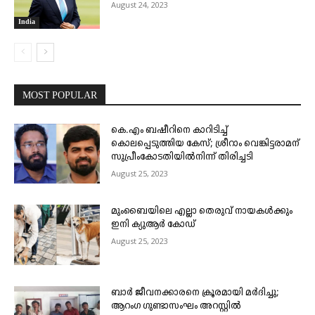
August 24, 2023
India
MOST POPULAR
കെ.എം ബഷീറിനെ കാറിടിച്ച്
കൊലപ്പെടുത്തിയ കേസ്; ശ്രീറാം വെങ്കിട്ടരാമന്
സുപ്രീംകോടതിയിൽനിന്ന് തിരിച്ചടി
August 25, 2023
മുംബൈയിലെ എല്ലാ തെരുവ് നായകൾക്കും
ഇനി ക്യുആർ കോഡ്
August 25, 2023
ബാർ ജീവനക്കാരനെ ക്രൂരമായി മർദിച്ചു;
ആറംഗ ഗുണ്ടാസംഘം അറസ്റ്റിൽ