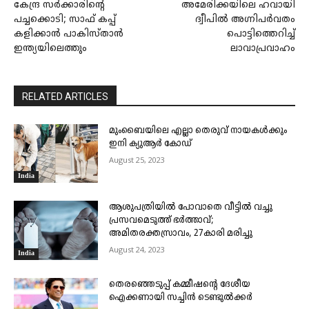
കേന്ദ്ര സർക്കാരിൻ്റെ
അമേരിക്കയിലെ ഹവായി
പച്ചക്കൊടി; സാഫ് കപ്പ്
ദ്വീപിൽ അഗ്നിപർവതം
കളിക്കാൻ പാകിസ്താൻ
പൊട്ടിത്തെറിച്ച്
ഇന്ത്യയിലെത്തും
ലാവാപ്രവാഹം
RELATED ARTICLES
മുംബൈയിലെ എല്ലാ തെരുവ് നായകൾക്കും
ഇനി ക്യുആർ കോഡ്
August 25, 2023
India
ആശുപത്രിയിൽ പോവാതെ വീട്ടിൽ വച്ചു
പ്രസവമെടുത്ത് ഭർത്താവ്;
അമിതരക്തസ്രാവം, 27കാരി മരിച്ചു
August 24, 2023
India
തെരഞ്ഞെടുപ്പ് കമ്മീഷന്റെ ദേശീയ
ഐക്കണായി സച്ചിൻ ടെ​ണ്ടു​ൽ​ക്കർ