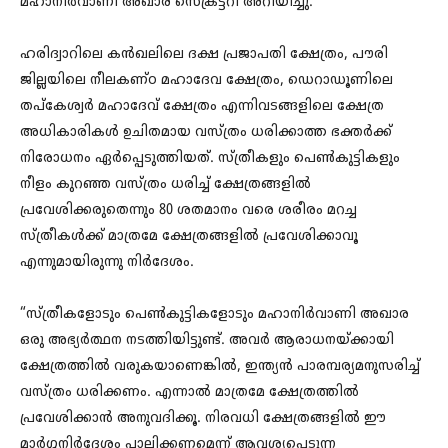
മഹാനിർവാണി അഖാര സെക്രട്ടറി അറിയിച്ചു.
ഹരിദ്വാറിലെ കൻഖലിലെ ദക്ഷ പ്രജാപതി ക്ഷേത്രം, പൗരി
ജില്ലയിലെ നീലകണ്ഠ മഹാദേവ ക്ഷേത്രം, ഡെറാഡൂണിലെ
തപ്‌കേശ്വർ മഹാദേവ് ക്ഷേത്രം എന്നിവടങ്ങളിലെ ക്ഷേത്ര
അധികാരികൾ ഉചിതമായ വസ്ത്രം ധരിക്കാത്ത ഭക്തർക്ക്
നിരോധനം ഏർപ്പെടുത്തിയത്. സ്ത്രീകളും പെൺകുട്ടികളും
നീളം കുറഞ്ഞ വസ്ത്രം ധരിച്ച് ക്ഷേത്രങ്ങളിൽ
പ്രവേശിക്കരുതെന്നും 80 ശതമാനം വരെ ശരീരം മറച്ച
സ്ത്രീകൾക്ക് മാത്രമേ ക്ഷേത്രങ്ങളിൽ പ്രവേശിക്കാവൂ
എന്നുമായിരുന്നു നിർദേശം.
“സ്ത്രീകളോടും പെൺകുട്ടികളോടും മഹാനിർവാണി അഖാര
ഒരു അഭ്യർത്ഥന നടത്തിയിട്ടുണ്ട്. അവർ ആരാധനയ്ക്കായി
ക്ഷേത്രത്തിൽ വരുകയാണെങ്കിൽ, ഇന്ത്യൻ പാരമ്പര്യമനുസരിച്ച്
വസ്ത്രം ധരിക്കണം. എന്നാൽ മാത്രമേ ക്ഷേത്രത്തിൽ
പ്രവേശിക്കാൻ അനുവദിക്കൂ. നിരവധി ക്ഷേത്രങ്ങളിൽ ഈ
മാർഗ്ഗനിർദ്ദേശം പാലിക്കണമെന്ന് ആവശ്യപ്പെടുന്ന