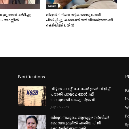
Kerala
്രൂരമായി മർദിച്ചു;
വിദ്യാർഥിനിയെ തട്ടിക്കൊണ്ടുപോയി
 അറസ്റ്റിൽ
പീഡിപ്പിച്ചു; കണ്ടെത്തിയത് വിവസ്ത്രയാക്കി
കെട്ടിയിട്ടനിലയിൽ
Notifications
P
വീട്ടില്‍ കറന്റ് പോയോ! ഉടന്‍ വിളിച്ച്
Ke
പരാതി പറയാം; ടോള്‍ ഫ്രീ
In
നമ്പറുമായി കെഎസ്ഇബി
July 26, 2023
Wo
Po
തിരുവന്തപുരം, ആലപ്പുഴ നഴ്‌സിംഗ്
കോളേജുകളില്‍ പുതിയ പിജി
Sp
കോഴ്‌സിന് അനുമതി