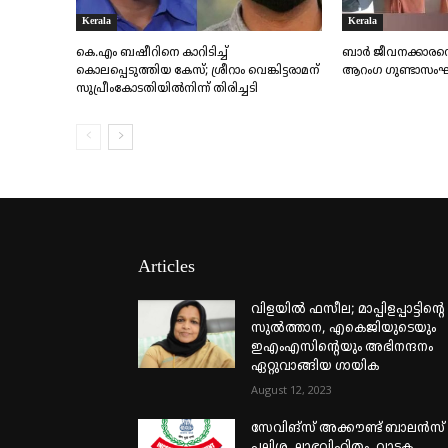
Kerala
Kerala
കെ.എം ബഷീറിനെ കാറിടിച്ച്
ബാർ ജീവനക്കാരനെ ക
കൊലപ്പെടുത്തിയ കേസ്; ശ്രീറാം വെങ്കിട്ടരാമന്
ആറംഗ ഗുണ്ടാസംഘം
സുപ്രീംകോടതിയിൽനിന്ന് തിരിച്ചടി
Articles
വിളയിൽ ഫസീല; മാപ്പിളപ്പാട്ടിന്റെ
സുൽത്താന, എകെജിയുടെയും
ഇഎംഎസിന്റെയും അഭിനന്ദനം
ഏറ്റുവാങ്ങിയ ഗായിക
August 12, 2023
സേവിങ്സ് അക്കൗണ്ട് ബാലൻസ്
പലിശ, ലാഭവിഹിതം, വാടക