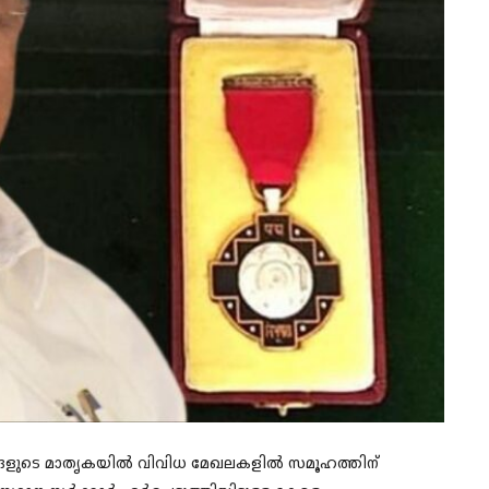
കാരങ്ങളുടെ മാതൃകയിൽ വിവിധ മേഖലകളിൽ സമൂഹത്തിന്