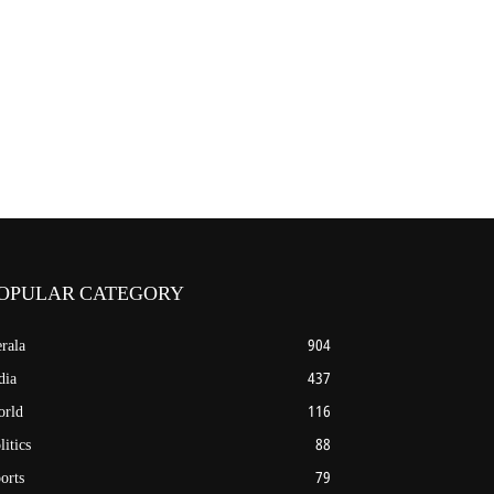
OPULAR CATEGORY
rala
904
dia
437
rld
116
litics
88
orts
79