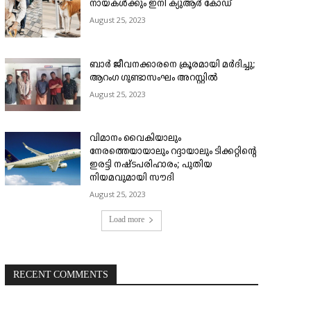
നായകൾക്കും ഇനി ക്യുആർ കോഡ്
August 25, 2023
ബാർ ജീവനക്കാരനെ ക്രൂരമായി മർദിച്ചു;
ആറംഗ ഗുണ്ടാസംഘം അറസ്റ്റിൽ
August 25, 2023
വിമാനം വൈകിയാലും
നേരത്തെയായാലും റദ്ദായാലും ടിക്കറ്റിന്റെ
ഇരട്ടി നഷ്ടപരിഹാരം; പുതിയ
നിയമവുമായി സൗദി
August 25, 2023
Load more
RECENT COMMENTS