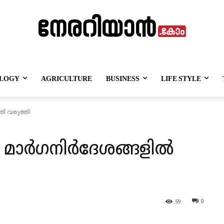
LOGY
AGRICULTURE
BUSINESS
LIFE STYLE
ി വരുത്തി
 മാർഗനിർദേശങ്ങളിൽ
59
0