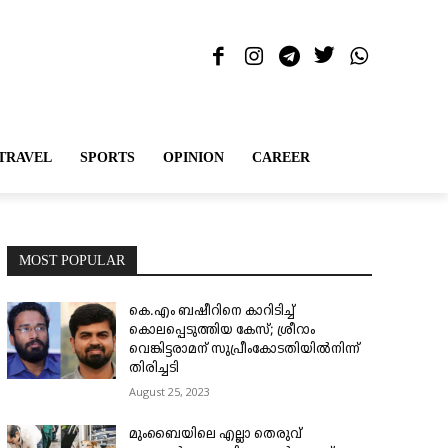
TRAVEL
SPORTS
OPINION
CAREER
MOST POPULAR
കെ.എം ബഷീറിനെ കാറിടിച്ച്
കൊലപ്പെടുത്തിയ കേസ്; ശ്രീറാം
വെങ്കിട്ടരാമന് സുപ്രീംകോടതിയിൽനിന്ന്
തിരിച്ചടി
August 25, 2023
മുംബൈയിലെ എല്ലാ തെരുവ്