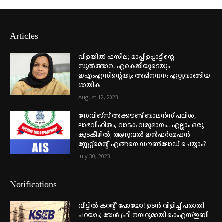
Articles
വിളയിൽ ഫസീല; മാപ്പിളപ്പാട്ടിന്റെ
സുൽത്താന, എകെജിയുടെയും
ഇഎംഎസിന്റെയും അഭിനന്ദനം ഏറ്റുവാങ്ങിയ
ഗായിക
August 12, 2023
സേവിങ്സ് അക്കൗണ്ട് ബാലൻസ് പലിശ,
ലാഭവിഹിതം, വാടക വരുമാനം.. എല്ലാം ഒരു
കുടകീഴിൽ; ആനുവൽ ഇൻഫർമേഷൻ
സ്റ്റേറ്റ്മെന്റ് എങ്ങനെ ഡൗൺലോഡ് ചെയ്യാം?
July 30, 2023
Notifications
വീട്ടില്‍ കറന്റ് പോയോ! ഉടന്‍ വിളിച്ച് പരാതി
പറയാം; ടോള്‍ ഫ്രീ നമ്പറുമായി കെഎസ്ഇബി