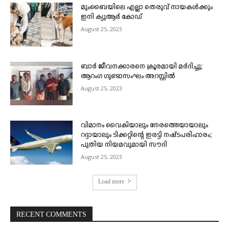
മുംബൈയിലെ എല്ലാ തെരുവ് നായകൾക്കും
ഇനി ക്യുആർ കോഡ്
August 25, 2023
ബാർ ജീവനക്കാരനെ ക്രൂരമായി മർദിച്ചു;
ആറംഗ ഗുണ്ടാസംഘം അറസ്റ്റിൽ
August 25, 2023
വിമാനം വൈകിയാലും നേരത്തെയായാലും
റദ്ദായാലും ടിക്കറ്റിന്റെ ഇരട്ടി നഷ്ടപരിഹാരം;
പുതിയ നിയമവുമായി സൗദി
August 25, 2023
Load more
RECENT COMMENTS