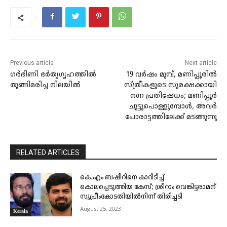
Previous article
Next article
ഗർഭിണി ഭർതൃഗൃഹത്തിൽ
19 വർഷം മുമ്പ്, മണിപ്പൂരിൽ
തൂങ്ങിമരിച്ച നിലയിൽ
സ്ത്രീകളുടെ സുരക്ഷക്കായി
നഗ്ന പ്രതിഷേധം; മണിപ്പൂർ
ചുട്ടുപൊള്ളുമ്പോൾ, അവർ
പോരാട്ടത്തിലേക്ക് മടങ്ങുന്നു
RELATED ARTICLES
കെ.എം ബഷീറിനെ കാറിടിച്ച്
കൊലപ്പെടുത്തിയ കേസ്; ശ്രീറാം വെങ്കിട്ടരാമന്
സുപ്രീംകോടതിയിൽനിന്ന് തിരിച്ചടി
August 25, 2023
Kerala