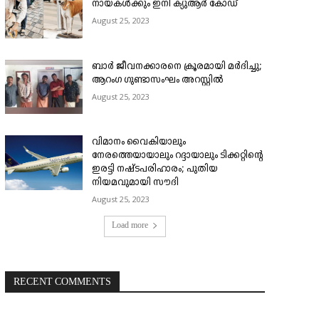
നായകൾക്കും ഇനി ക്യുആർ കോഡ്
August 25, 2023
ബാർ ജീവനക്കാരനെ ക്രൂരമായി മർദിച്ചു;
ആറംഗ ഗുണ്ടാസംഘം അറസ്റ്റിൽ
August 25, 2023
വിമാനം വൈകിയാലും
നേരത്തെയായാലും റദ്ദായാലും ടിക്കറ്റിന്റെ
ഇരട്ടി നഷ്ടപരിഹാരം; പുതിയ
നിയമവുമായി സൗദി
August 25, 2023
Load more
RECENT COMMENTS