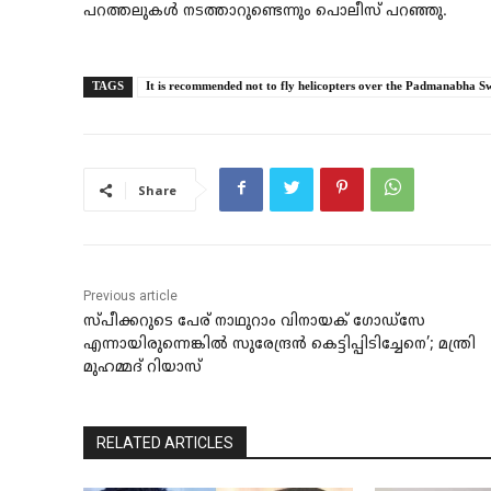
പറത്തലുകൾ നടത്താറുണ്ടെന്നും പൊലീസ് പറഞ്ഞു.
TAGS
It is recommended not to fly helicopters over the Padmanabha 
Share
Previous article
സ്പീക്കറുടെ പേര് നാഥുറാം വിനായക് ​ഗോഡ്സേ
എന്നായിരുന്നെങ്കിൽ സുരേന്ദ്രൻ കെട്ടിപ്പിടിച്ചേനെ’; മന്ത്രി
മുഹമ്മദ് റിയാസ്
RELATED ARTICLES