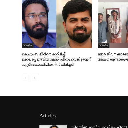
Kerala
Kerala
കെ.എം ബഷീറിനെ കാറിടിച്ച്
ബാർ ജീവനക്കാരനെ ക
കൊലപ്പെടുത്തിയ കേസ്; ശ്രീറാം വെങ്കിട്ടരാമന്
ആറംഗ ഗുണ്ടാസംഘം
സുപ്രീംകോടതിയിൽനിന്ന് തിരിച്ചടി
Articles
വിളയിൽ ഫസീല; മാപ്പിളപ്പാട്ടിന്റെ