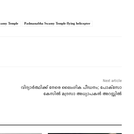
Swamy Temple
Padmanabha Swamy Temple flying helicopter
Next article
വിദ്യാർത്ഥിക്ക് നേരെ ലൈംഗിക പീഡനം; പോക്സോ
കേസിൽ മദ്രസാ അധ്യാപകൻ അറസ്റ്റിൽ