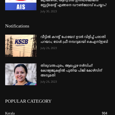
കുടകീഴിൽ; ആനുവൽ ഇൻഫർമേഷൻ
സ്റ്റേറ്റ്മെന്റ് എങ്ങനെ ഡൗൺലോഡ് ചെയ്യാം?
July 30, 2023
Notifications
വീട്ടില്‍ കറന്റ് പോയോ! ഉടന്‍ വിളിച്ച് പരാതി
പറയാം; ടോള്‍ ഫ്രീ നമ്പറുമായി കെഎസ്ഇബി
July 26, 2023
തിരുവന്തപുരം, ആലപ്പുഴ നഴ്‌സിംഗ്
കോളേജുകളില്‍ പുതിയ പിജി കോഴ്‌സിന്
അനുമതി
July 26, 2023
POPULAR CATEGORY
Kerala
904