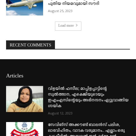
പുതിയ നിയമവുമായി സൗദി
August 25, 2023
Load more
RECENT COMMENTS
Articles
വിളയിൽ ഫസീല; മാപ്പിളപ്പാട്ടിന്റെ
സുൽത്താന, എകെജിയുടെയും
ഇഎംഎസിന്റെയും അഭിനന്ദനം ഏറ്റുവാങ്ങിയ
ഗായിക
August 12, 2023
സേവിങ്സ് അക്കൗണ്ട് ബാലൻസ് പലിശ,
ലാഭവിഹിതം, വാടക വരുമാനം.. എല്ലാം ഒരു