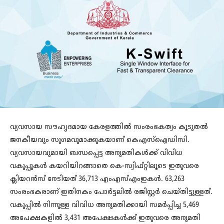
വ്യവസായ സൗഹൃദമായ കേരളത്തിൽ സംരംഭകത്വം കൂടുതൽ
ജനകീയവും സുഗമവുമാക്കുകയാണ് കെഎസ്‌ഐഡിസി.
വ്യവസായവുമായി ബന്ധപ്പെട്ട അനുമതികൾക്ക് വിവിധ
വകുപ്പുകൾ കയറിയിറങ്ങാതെ കെ-സ്വിഫ്റ്റിലൂടെ ഇതുവരെ
ക്ലിയറൻസ് നേടിയത് 36,713 എംഎസ്എംഇകൾ. 63,263
സംരംഭകരാണ് ഇതിനകം പോർട്ടലിൽ രജിസ്റ്റർ ചെയ്തിട്ടുള്ളത്.
വകുപ്പിൽ നിന്നുള്ള വിവിധ അനുമതിക്കായി സമർപ്പിച്ച 5,469
അപേക്ഷകളിൽ 3,431 അപേക്ഷകൾക്ക് ഇതുവരെ അനുമതി