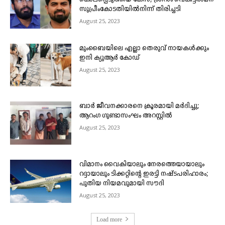
സുപ്രീംകോടതിയിൽനിന്ന് തിരിച്ചടി
August 25, 2023
മുംബൈയിലെ എല്ലാ തെരുവ് നായകൾക്കും
ഇനി ക്യുആർ കോഡ്
August 25, 2023
ബാർ ജീവനക്കാരനെ ക്രൂരമായി മർദിച്ചു;
ആറംഗ ഗുണ്ടാസംഘം അറസ്റ്റിൽ
August 25, 2023
വിമാനം വൈകിയാലും നേരത്തെയായാലും
റദ്ദായാലും ടിക്കറ്റിന്റെ ഇരട്ടി നഷ്ടപരിഹാരം;
പുതിയ നിയമവുമായി സൗദി
August 25, 2023
Load more