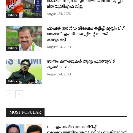
ആരോപണം; കോട്ടൂര്‍ പഞ്ചായത്തില്‍ മുസ്ലിം
ലീഗ് യുഡിഎഫ് വിട്ടു
August 24, 2023
Politics
ഫാഷൻ ഗോൾഡ് നിക്ഷേപ തട്ടിപ്പ്: മുസ്ലിം ലീഗ്
നേതാവ് എം സി കമറുദ്ദിന്റെ സ്വത്ത്‌
കണ്ടുകെട്ടി
August 24, 2023
Politics
സ്വന്തം കണക്കുകൾ ആദ്യം പുറത്തുവിട്
കുഴൽനാടാ
August 24, 2023
Politics
MOST POPULAR
കെ.എം ബഷീറിനെ കാറിടിച്ച്
കൊലപ്പെടുത്തിയ കേസ്; ശ്രീറാം വെങ്കിട്ടരാമന്