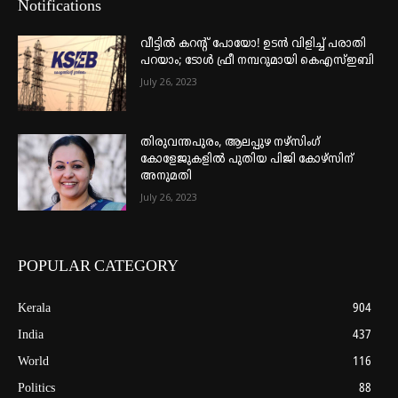
Notifications
വീട്ടില്‍ കറന്റ് പോയോ! ഉടന്‍ വിളിച്ച് പരാതി
പറയാം; ടോള്‍ ഫ്രീ നമ്പറുമായി കെഎസ്ഇബി
July 26, 2023
തിരുവന്തപുരം, ആലപ്പുഴ നഴ്‌സിംഗ്
കോളേജുകളില്‍ പുതിയ പിജി കോഴ്‌സിന്
അനുമതി
July 26, 2023
POPULAR CATEGORY
Kerala
904
India
437
World
116
Politics
88