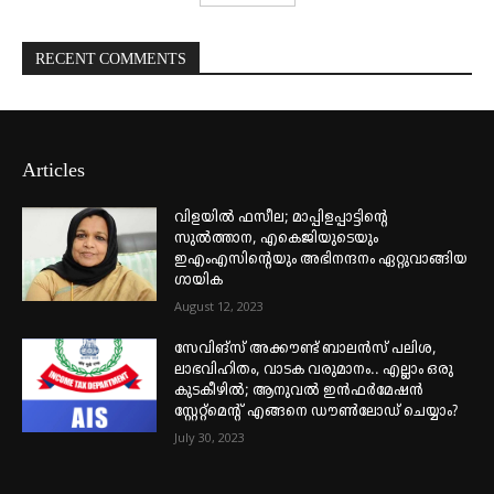
RECENT COMMENTS
Articles
വിളയിൽ ഫസീല; മാപ്പിളപ്പാട്ടിന്റെ
സുൽത്താന, എകെജിയുടെയും
ഇഎംഎസിന്റെയും അഭിനന്ദനം ഏറ്റുവാങ്ങിയ
ഗായിക
August 12, 2023
സേവിങ്സ് അക്കൗണ്ട് ബാലൻസ് പലിശ,
ലാഭവിഹിതം, വാടക വരുമാനം.. എല്ലാം ഒരു
കുടകീഴിൽ; ആനുവൽ ഇൻഫർമേഷൻ
സ്റ്റേറ്റ്മെന്റ് എങ്ങനെ ഡൗൺലോഡ് ചെയ്യാം?
July 30, 2023