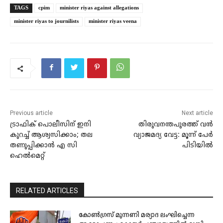
TAGS
cpim
minister riyas against allegations
minister riyas to journilists
minister riyas veena
Previous article
Next article
ട്രാഫിക് പൊലീസിന് ഇനി
തിരുവനന്തപുരത്ത് വൻ
കുറച്ച് ആശ്വസിക്കാം; തല
വ്യാജമദ്യ വേട്ട: മൂന്ന് പേർ
തണുപ്പിക്കാൻ എ സി
പിടിയിൽ
ഹെൽമെറ്റ്
RELATED ARTICLES
കോണ്‍ഗ്രസ് മുന്നണി മര്യാദ ലംഘിച്ചെന്ന