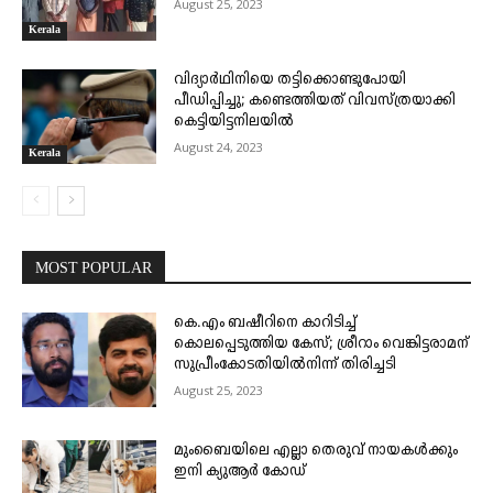
August 25, 2023
Kerala
വിദ്യാർഥിനിയെ തട്ടിക്കൊണ്ടുപോയി
പീഡിപ്പിച്ചു; കണ്ടെത്തിയത് വിവസ്ത്രയാക്കി
കെട്ടിയിട്ടനിലയിൽ
August 24, 2023
Kerala
MOST POPULAR
കെ.എം ബഷീറിനെ കാറിടിച്ച്
കൊലപ്പെടുത്തിയ കേസ്; ശ്രീറാം വെങ്കിട്ടരാമന്
സുപ്രീംകോടതിയിൽനിന്ന് തിരിച്ചടി
August 25, 2023
മുംബൈയിലെ എല്ലാ തെരുവ് നായകൾക്കും
ഇനി ക്യുആർ കോഡ്