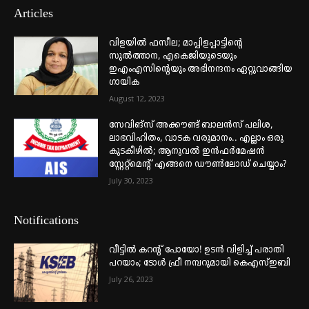
Articles
വിളയിൽ ഫസീല; മാപ്പിളപ്പാട്ടിന്റെ
സുൽത്താന, എകെജിയുടെയും
ഇഎംഎസിന്റെയും അഭിനന്ദനം ഏറ്റുവാങ്ങിയ
ഗായിക
August 12, 2023
സേവിങ്സ് അക്കൗണ്ട് ബാലൻസ് പലിശ,
ലാഭവിഹിതം, വാടക വരുമാനം.. എല്ലാം ഒരു
കുടകീഴിൽ; ആനുവൽ ഇൻഫർമേഷൻ
സ്റ്റേറ്റ്മെന്റ് എങ്ങനെ ഡൗൺലോഡ് ചെയ്യാം?
July 30, 2023
Notifications
വീട്ടില്‍ കറന്റ് പോയോ! ഉടന്‍ വിളിച്ച് പരാതി
പറയാം; ടോള്‍ ഫ്രീ നമ്പറുമായി കെഎസ്ഇബി
July 26, 2023