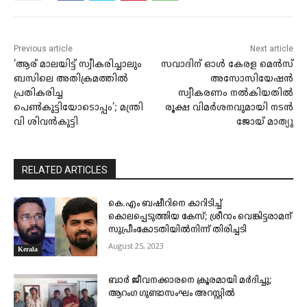
Previous article
Next article
‘ആര് മാലയിട്ട് സ്വീകരിച്ചാലും
സവാദിന് ഓൾ കേരള മെൻസ്
ബസിലെ അതിക്രമത്തിൽ
അസോസിയേഷൻ
പ്രതികരിച്ച
സ്വീകരണം നൽകിയതിൽ
പെൺകുട്ടിയോടൊപ്പം’; മന്ത്രി
രൂക്ഷ വിമർശനവുമായി നടൻ
വി ശിവൻകുട്ടി
ജോയ് മാത്യു
RELATED ARTICLES
കെ.എം ബഷീറിനെ കാറിടിച്ച്
കൊലപ്പെടുത്തിയ കേസ്; ശ്രീറാം വെങ്കിട്ടരാമന്
സുപ്രീംകോടതിയിൽനിന്ന് തിരിച്ചടി
August 25, 2023
Kerala
ബാർ ജീവനക്കാരനെ ക്രൂരമായി മർദിച്ചു;
ആറംഗ ഗുണ്ടാസംഘം അറസ്റ്റിൽ