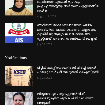
സുൽത്താന, എകെജിയുടെയും
ഇഎംഎസിന്റെയും അഭിനന്ദനം ഏറ്റുവാങ്ങിയ
ഗായിക
August 12, 2023
സേവിങ്സ് അക്കൗണ്ട് ബാലൻസ് പലിശ,
ലാഭവിഹിതം, വാടക വരുമാനം.. എല്ലാം ഒരു
കുടകീഴിൽ; ആനുവൽ ഇൻഫർമേഷൻ
സ്റ്റേറ്റ്മെന്റ് എങ്ങനെ ഡൗൺലോഡ് ചെയ്യാം?
July 30, 2023
Notifications
വീട്ടില്‍ കറന്റ് പോയോ! ഉടന്‍ വിളിച്ച് പരാതി
പറയാം; ടോള്‍ ഫ്രീ നമ്പറുമായി കെഎസ്ഇബി
July 26, 2023
തിരുവന്തപുരം, ആലപ്പുഴ നഴ്‌സിംഗ്
കോളേജുകളില്‍ പുതിയ പിജി കോഴ്‌സിന്
അനുമതി