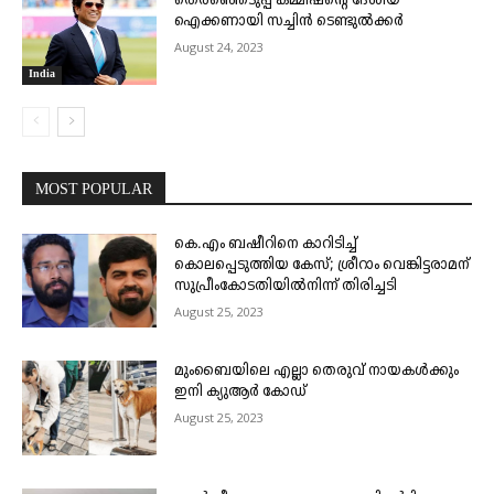
തെരഞ്ഞെടുപ്പ് കമ്മീഷന്റെ ദേശീയ
ഐക്കണായി സച്ചിൻ ടെ​ണ്ടു​ൽ​ക്കർ
August 24, 2023
India
MOST POPULAR
കെ.എം ബഷീറിനെ കാറിടിച്ച്
കൊലപ്പെടുത്തിയ കേസ്; ശ്രീറാം വെങ്കിട്ടരാമന്
സുപ്രീംകോടതിയിൽനിന്ന് തിരിച്ചടി
August 25, 2023
മുംബൈയിലെ എല്ലാ തെരുവ് നായകൾക്കും
ഇനി ക്യുആർ കോഡ്
August 25, 2023