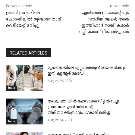
Previous article
Next article
ഉത്തര്‍പ്രദേശിലെ
എൻഗോളോ കാന്റെയും
കോടതിയില്‍ ഗുണ്ടാനേതാവ്
സൗദിയിലേക്ക്; അൽ
വെടിയേറ്റ് മരിച്ചു
ഇത്തിഹാദിനായി കരാർ
ഒപ്പിടുമെന്ന് റിപോർട്ടുകൾ
RELATED ARTICLES
മുംബൈയിലെ എല്ലാ തെരുവ് നായകൾക്കും
ഇനി ക്യുആർ കോഡ്
August 25, 2023
India
ആശുപത്രിയിൽ പോവാതെ വീട്ടിൽ വച്ചു
പ്രസവമെടുത്ത് ഭർത്താവ്;
അമിതരക്തസ്രാവം, 27കാരി മരിച്ചു
August 24, 2023
India