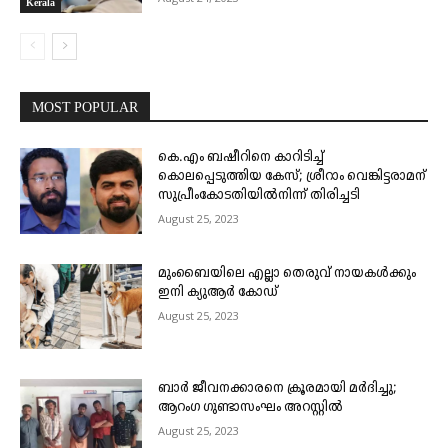
Kerala
MOST POPULAR
കെ.എം ബഷീറിനെ കാറിടിച്ച്
കൊലപ്പെടുത്തിയ കേസ്; ശ്രീറാം വെങ്കിട്ടരാമന്
സുപ്രീംകോടതിയിൽനിന്ന് തിരിച്ചടി
August 25, 2023
മുംബൈയിലെ എല്ലാ തെരുവ് നായകൾക്കും
ഇനി ക്യുആർ കോഡ്
August 25, 2023
ബാർ ജീവനക്കാരനെ ക്രൂരമായി മർദിച്ചു;
ആറംഗ ഗുണ്ടാസംഘം അറസ്റ്റിൽ
August 25, 2023