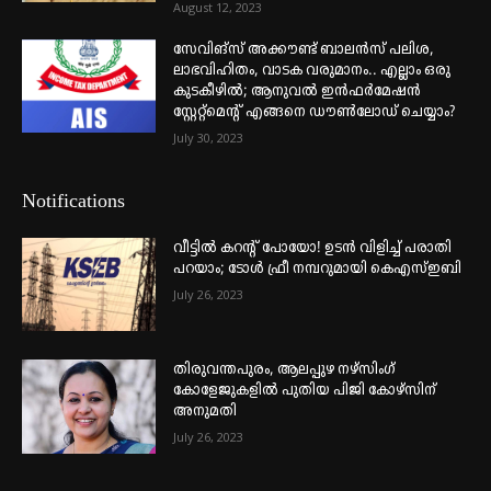
August 12, 2023
സേവിങ്സ് അക്കൗണ്ട് ബാലൻസ് പലിശ,
ലാഭവിഹിതം, വാടക വരുമാനം.. എല്ലാം ഒരു
കുടകീഴിൽ; ആനുവൽ ഇൻഫർമേഷൻ
സ്റ്റേറ്റ്മെന്റ് എങ്ങനെ ഡൗൺലോഡ് ചെയ്യാം?
July 30, 2023
Notifications
വീട്ടില്‍ കറന്റ് പോയോ! ഉടന്‍ വിളിച്ച് പരാതി
പറയാം; ടോള്‍ ഫ്രീ നമ്പറുമായി കെഎസ്ഇബി
July 26, 2023
തിരുവന്തപുരം, ആലപ്പുഴ നഴ്‌സിംഗ്
കോളേജുകളില്‍ പുതിയ പിജി കോഴ്‌സിന്
അനുമതി
July 26, 2023