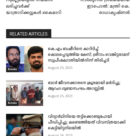
റിക്രൂട്ട്മെന്റിൽ നിയമനം
നടത്തുന്നത് ശ്രദ്ധേയമായ
ലഭിച്ചവര്‍ക്ക്
ഇടപെടൽ: മന്ത്രി കെ.
യാത്രാടിക്കറ്റുകള്‍ കൈമാറി
രാധാകൃഷ്ണൻ
RELATED ARTICLES
കെ.എം ബഷീറിനെ കാറിടിച്ച്
കൊലപ്പെടുത്തിയ കേസ്; ശ്രീറാം വെങ്കിട്ടരാമന്
സുപ്രീംകോടതിയിൽനിന്ന് തിരിച്ചടി
August 25, 2023
Kerala
ബാർ ജീവനക്കാരനെ ക്രൂരമായി മർദിച്ചു;
ആറംഗ ഗുണ്ടാസംഘം അറസ്റ്റിൽ
August 25, 2023
Kerala
വിദ്യാർഥിനിയെ തട്ടിക്കൊണ്ടുപോയി
പീഡിപ്പിച്ചു; കണ്ടെത്തിയത് വിവസ്ത്രയാക്കി
കെട്ടിയിട്ടനിലയിൽ
August 24, 2023