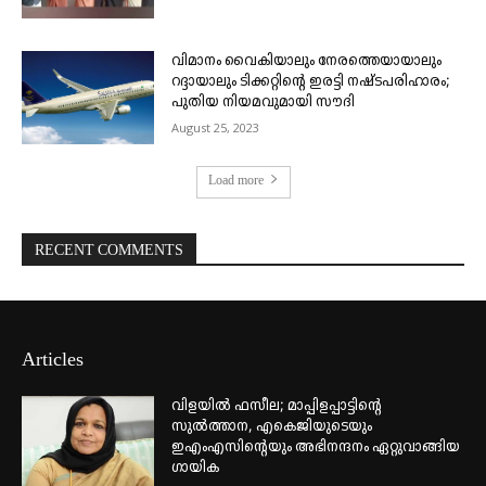
വിമാനം വൈകിയാലും നേരത്തെയായാലും
റദ്ദായാലും ടിക്കറ്റിന്റെ ഇരട്ടി നഷ്ടപരിഹാരം;
പുതിയ നിയമവുമായി സൗദി
August 25, 2023
Load more
RECENT COMMENTS
Articles
വിളയിൽ ഫസീല; മാപ്പിളപ്പാട്ടിന്റെ
സുൽത്താന, എകെജിയുടെയും
ഇഎംഎസിന്റെയും അഭിനന്ദനം ഏറ്റുവാങ്ങിയ
ഗായിക