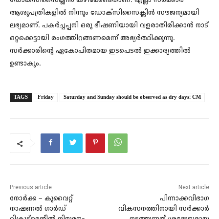
ഡോക്‌സിസൈക്ലിന്‍ കഴിക്കേണ്ടതാണ്. എല്ലാ സര്‍ക്കാര്‍
ആശുപത്രികളില്‍ നിന്നും ഡോക്‌സിസൈക്ലിന്‍ സൗജന്യമായി
ലഭ്യമാണ്. പകർച്ചപ്പനി ഒരു ഭീഷണിയായി വളരാതിരിക്കാൻ നാട്
ഒറ്റക്കെട്ടായി രംഗത്തിറങ്ങണമെന്ന് അഭ്യർത്ഥിക്കുന്നു.
സർക്കാരിന്റെ ഏകോപിതമായ ഇടപെടൽ ഇക്കാര്യത്തിൽ
ഉണ്ടാകും.
TAGS
Friday
Saturday and Sunday should be observed as dry days: CM
Previous article
Next article
നോർക്ക – കുവൈറ്റ്
പിന്നാക്കവിഭാഗ
നാഷണല്‍ ഗാര്‍ഡ്
വികസനത്തിനായി സർക്കാർ