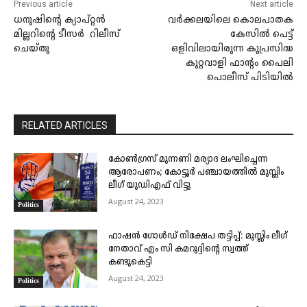
Previous article
Next article
ധനുഷിന്റെ ക്യാപ്റ്റൻ
വർക്കലയിലെ കൊലപാതക
മില്ലറിന്റെ ടീസർ റിലീസ്
കേസിൽ പെട്ട്
ചെയ്തു
ഒളിവിലായിരുന്ന കുപ്രസിദ്ധ
കുറ്റവാളി ഫാന്റം പൈലി
പൊലീസ് പിടിയിൽ
RELATED ARTICLES
കോണ്‍ഗ്രസ് മുന്നണി മര്യാദ ലംഘിച്ചെന്ന
ആരോപണം; കോട്ടൂര്‍ പഞ്ചായത്തില്‍ മുസ്ലിം
ലീഗ് യുഡിഎഫ് വിട്ടു
August 24, 2023
Politics
ഫാഷൻ ഗോൾഡ് നിക്ഷേപ തട്ടിപ്പ്: മുസ്ലിം ലീഗ്
നേതാവ് എം സി കമറുദ്ദിന്റെ സ്വത്ത്‌
കണ്ടുകെട്ടി
August 24, 2023
Politics