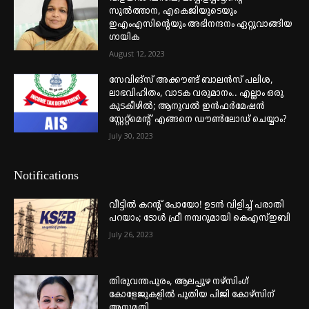
സുൽത്താന, എകെജിയുടെയും
ഇഎംഎസിന്റെയും അഭിനന്ദനം ഏറ്റുവാങ്ങിയ
ഗായിക
August 12, 2023
സേവിങ്സ് അക്കൗണ്ട് ബാലൻസ് പലിശ,
ലാഭവിഹിതം, വാടക വരുമാനം.. എല്ലാം ഒരു
കുടകീഴിൽ; ആനുവൽ ഇൻഫർമേഷൻ
സ്റ്റേറ്റ്മെന്റ് എങ്ങനെ ഡൗൺലോഡ് ചെയ്യാം?
July 30, 2023
Notifications
വീട്ടില്‍ കറന്റ് പോയോ! ഉടന്‍ വിളിച്ച് പരാതി
പറയാം; ടോള്‍ ഫ്രീ നമ്പറുമായി കെഎസ്ഇബി
July 26, 2023
തിരുവന്തപുരം, ആലപ്പുഴ നഴ്‌സിംഗ്
കോളേജുകളില്‍ പുതിയ പിജി കോഴ്‌സിന്
അനുമതി