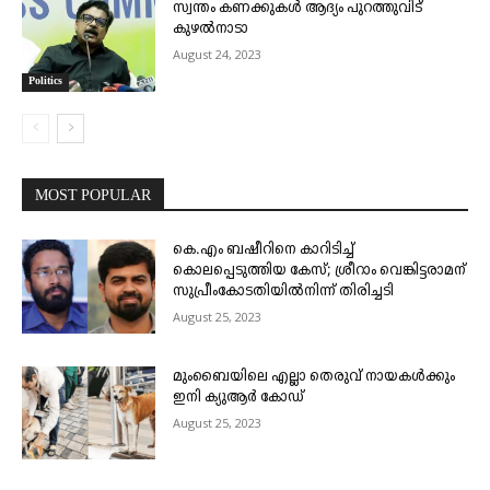
സ്വന്തം കണക്കുകൾ ആദ്യം പുറത്തുവിട്
കുഴൽനാടാ
August 24, 2023
Politics
MOST POPULAR
കെ.എം ബഷീറിനെ കാറിടിച്ച്
കൊലപ്പെടുത്തിയ കേസ്; ശ്രീറാം വെങ്കിട്ടരാമന്
സുപ്രീംകോടതിയിൽനിന്ന് തിരിച്ചടി
August 25, 2023
മുംബൈയിലെ എല്ലാ തെരുവ് നായകൾക്കും
ഇനി ക്യുആർ കോഡ്
August 25, 2023