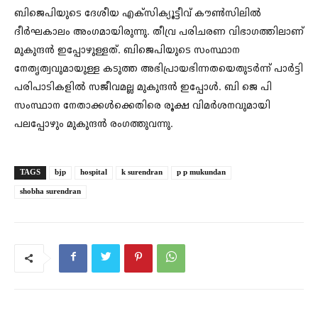
ബിജെപിയുടെ ദേശീയ എക്സിക്യൂട്ടീവ് കൗൺസിലിൽ
ദീർഘകാലം അംഗമായിരുന്നു. തീവ്ര പരിചരണ വിഭാഗത്തിലാണ്
മുകുന്ദൻ ഇപ്പോഴുള്ളത്. ബിജെപിയുടെ സംസ്ഥാന
നേതൃത്വവുമായുള്ള കടുത്ത അഭിപ്രായഭിന്നതയെതുടർന്ന് പാർട്ടി
പരിപാടികളിൽ സജീവമല്ല മുകുന്ദൻ ഇപ്പോൾ. ബി ജെ പി
സംസ്ഥാന നേതാക്കൾക്കെതിരെ രൂക്ഷ വിമർശനവുമായി
പലപ്പോഴും മുകുന്ദൻ രംഗത്തുവന്നു.
TAGS
bjp
hospital
k surendran
p p mukundan
shobha surendran