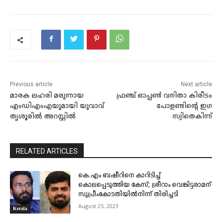
Previous article
Next article
മാരക ലഹരി മരുന്നായ
ഫ്രഞ്ച് ഓപ്പൺ വനിതാ കിരീടം
എംഡിഎംഎയുമായി യുവാവ്
പോളണ്ടിന്റെ ഇഗ
തൃശൂരിൽ അറസ്റ്റിൽ
സ്വിതെകിന്ന്
RELATED ARTICLES
കെ.എം ബഷീറിനെ കാറിടിച്ച്
കൊലപ്പെടുത്തിയ കേസ്; ശ്രീറാം വെങ്കിട്ടരാമന്
സുപ്രീംകോടതിയിൽനിന്ന് തിരിച്ചടി
August 25, 2023
Kerala