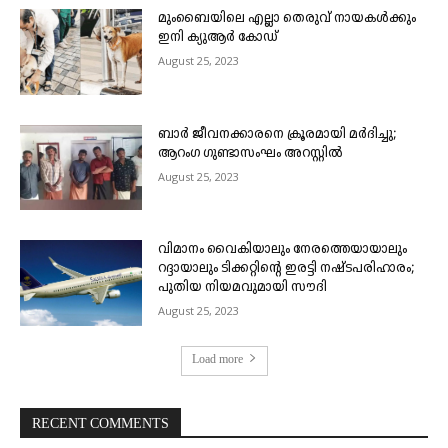
മുംബൈയിലെ എല്ലാ തെരുവ് നായകൾക്കും
ഇനി ക്യുആർ കോഡ്
August 25, 2023
ബാർ ജീവനക്കാരനെ ക്രൂരമായി മർദിച്ചു;
ആറംഗ ഗുണ്ടാസംഘം അറസ്റ്റിൽ
August 25, 2023
വിമാനം വൈകിയാലും നേരത്തെയായാലും
റദ്ദായാലും ടിക്കറ്റിന്റെ ഇരട്ടി നഷ്ടപരിഹാരം;
പുതിയ നിയമവുമായി സൗദി
August 25, 2023
Load more
RECENT COMMENTS