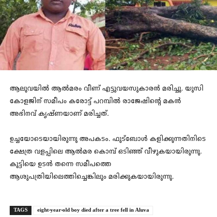
ആലുവയിൽ ആൽമരം വീണ് എട്ടുവയസുകാരൻ മരിച്ചു. യുസി
കോളജിന് സമീപം കരോട്ട് പറമ്പിൽ രാജേഷിന്റെ മകൻ
അഭിനവ് കൃഷ്ണയാണ് മരിച്ചത്.
ഉച്ചയോടെയായിരുന്നു അപകടം. ഫുട്ബോൾ കളിക്കുന്നതിനിടെ
ക്ഷേത്ര വളപ്പിലെ ആൽമര കൊമ്പ് ഒടിഞ്ഞ് വീഴുകയായിരുന്നു.
കുട്ടിയെ ഉടൻ തന്നെ സമീപത്തെ
ആശുപത്രിയിലെത്തിച്ചെങ്കിലും മരിക്കുകയായിരുന്നു.
TAGS
eight-year-old boy died after a tree fell in Aluva