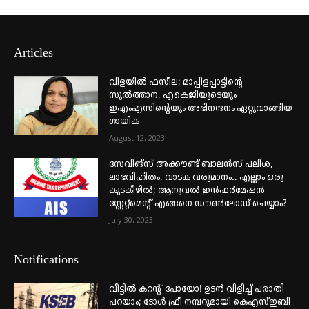
Articles
വിളയിൽ ഫസീല; മാപ്പിളപ്പാട്ടിന്റെ
സുൽത്താന, എകെജിയുടെയും
ഇഎംഎസിന്റെയും അഭിനന്ദനം ഏറ്റുവാങ്ങിയ
ഗായിക
August 12, 2023
സേവിങ്സ് അക്കൗണ്ട് ബാലൻസ് പലിശ,
ലാഭവിഹിതം, വാടക വരുമാനം.. എല്ലാം ഒരു
കുടകീഴിൽ; ആനുവൽ ഇൻഫർമേഷൻ
സ്റ്റേറ്റ്മെന്റ് എങ്ങനെ ഡൗൺലോഡ് ചെയ്യാം?
July 30, 2023
Notifications
വീട്ടില്‍ കറന്റ് പോയോ! ഉടന്‍ വിളിച്ച് പരാതി
പറയാം; ടോള്‍ ഫ്രീ നമ്പറുമായി കെഎസ്ഇബി