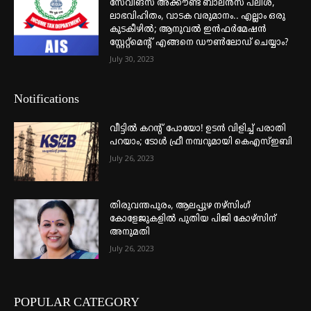
സേവിങ്സ് അക്കൗണ്ട് ബാലൻസ് പലിശ,
ലാഭവിഹിതം, വാടക വരുമാനം.. എല്ലാം ഒരു
കുടകീഴിൽ; ആനുവൽ ഇൻഫർമേഷൻ
സ്റ്റേറ്റ്മെന്റ് എങ്ങനെ ഡൗൺലോഡ് ചെയ്യാം?
July 30, 2023
Notifications
വീട്ടില്‍ കറന്റ് പോയോ! ഉടന്‍ വിളിച്ച് പരാതി
പറയാം; ടോള്‍ ഫ്രീ നമ്പറുമായി കെഎസ്ഇബി
July 26, 2023
തിരുവന്തപുരം, ആലപ്പുഴ നഴ്‌സിംഗ്
കോളേജുകളില്‍ പുതിയ പിജി കോഴ്‌സിന്
അനുമതി
July 26, 2023
POPULAR CATEGORY