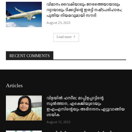
വിമാനം വൈകിയാലും നേരത്തെയായാലും
റദ്ദായാലും ടിക്കറ്റിന്റെ ഇരട്ടി നഷ്ടപരിഹാരം;
പുതിയ നിയമവുമായി സൗദി
August 25, 2023
Load more
RECENT COMMENTS
Articles
വിളയിൽ ഫസീല; മാപ്പിളപ്പാട്ടിന്റെ
സുൽത്താന, എകെജിയുടെയും
ഇഎംഎസിന്റെയും അഭിനന്ദനം ഏറ്റുവാങ്ങിയ
ഗായിക
August 12, 2023