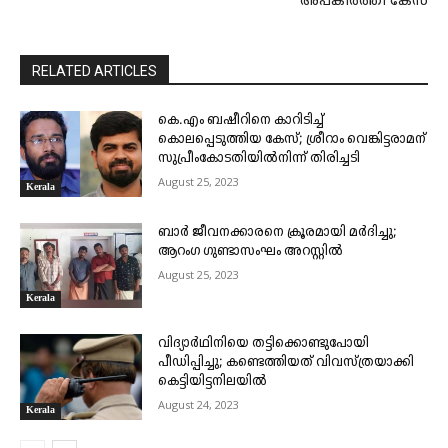
അപകീർത്തി കേസ്
RELATED ARTICLES
കെ.എം ബഷീറിനെ കാറിടിച്ച്
കൊലപ്പെടുത്തിയ കേസ്; ശ്രീറാം വെങ്കിട്ടരാമന്
സുപ്രീംകോടതിയിൽനിന്ന് തിരിച്ചടി
August 25, 2023
Kerala
ബാർ ജീവനക്കാരനെ ക്രൂരമായി മർദിച്ചു;
ആറംഗ ഗുണ്ടാസംഘം അറസ്റ്റിൽ
August 25, 2023
Kerala
വിദ്യാർഥിനിയെ തട്ടിക്കൊണ്ടുപോയി
പീഡിപ്പിച്ചു; കണ്ടെത്തിയത് വിവസ്ത്രയാക്കി
കെട്ടിയിട്ടനിലയിൽ
August 24, 2023
Kerala