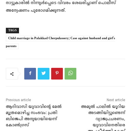
നാട്ടുകാരില്‍ നിന്നുള്‍പ്പെടെ വിവരം ശേഖരിച്ചാണ് പൊലീസ്
അന്വേഷണം പുരോഗമിക്കുന്നത്.
TAGS
Child marriage in Palakkad Cherpulassery; Case against husband and girl's
parents
Previous article
Next article
ആദിവാസി യുവാവിന്റെ മേല്‍
അമുൽ പാലിൽ യൂറിയ
മൂത്രമൊഴിച്ച സംഭവം: പ്രതി
അടങ്ങിയിട്ടുണ്ടെന്ന്
ബിജെപി അനുയായിയെന്ന്
വ്യാജപ്രചരണം,
കോണ്‍ഗ്രസ്
യുവാവിനെതിരെ