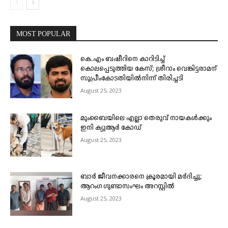
MOST POPULAR
കെ.എം ബഷീറിനെ കാറിടിച്ച്
കൊലപ്പെടുത്തിയ കേസ്; ശ്രീറാം വെങ്കിട്ടരാമന്
സുപ്രീംകോടതിയിൽനിന്ന് തിരിച്ചടി
August 25, 2023
മുംബൈയിലെ എല്ലാ തെരുവ് നായകൾക്കും
ഇനി ക്യുആർ കോഡ്
August 25, 2023
ബാർ ജീവനക്കാരനെ ക്രൂരമായി മർദിച്ചു;
ആറംഗ ഗുണ്ടാസംഘം അറസ്റ്റിൽ
August 25, 2023