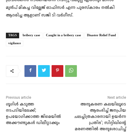
പ്രവർത്തനം നടത്തിയതിന് റവന്യു വകുപ്പ് ഏതാനും മാസം
മുൻപ് മികച്ച വില്ലേജ് ഓഫിസർ എന്ന പുരസ്കാരം നൽകി
ആദരിച്ച ആളാണ് സജി ടി വർഗീസ്.
TAGS
bribery case
Caught in a bribery case
Disaster Relief Fund
vigilance
Previous article
Next article
ഗൂ​ഗിൾ കടുത്ത
അനുകരണ കലയിലൂടെ
നടപടിയിലേക്ക്;
ആരംഭിച്ച് ജനപ്രിയ
ഉപയോഗിക്കാത്ത ജിമെയിൽ
ചലച്ചിത്രകാരനായി ഉയര്‍ന്ന
അക്കൗണ്ടുകൾ ഡിലീറ്റാക്കും
പ്രതിഭ’; സിദ്ദിഖിന്റെ
മരണത്തില്‍ അനുശോചിച്ച്