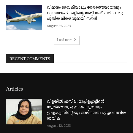
വിമാനം വൈകിയാലും നേരത്തെയായാലും
റദ്ദായാലും ടിക്കറ്റിന്റെ ഇരട്ടി നഷ്ടപരിഹാരം;
പുതിയ നിയമവുമായി സൗദി
August 25, 2023
Load more
RECENT COMMENTS
Articles
വിളയിൽ ഫസീല; മാപ്പിളപ്പാട്ടിന്റെ
സുൽത്താന, എകെജിയുടെയും
ഇഎംഎസിന്റെയും അഭിനന്ദനം ഏറ്റുവാങ്ങിയ
ഗായിക
August 12, 2023