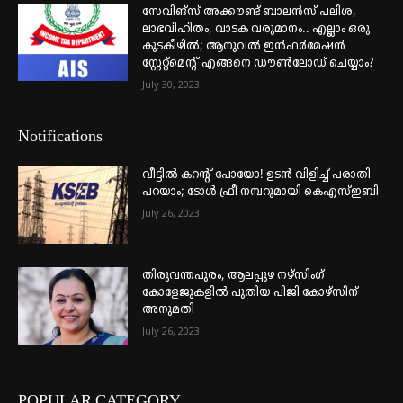
സേവിങ്സ് അക്കൗണ്ട് ബാലൻസ് പലിശ,
ലാഭവിഹിതം, വാടക വരുമാനം.. എല്ലാം ഒരു
കുടകീഴിൽ; ആനുവൽ ഇൻഫർമേഷൻ
സ്റ്റേറ്റ്മെന്റ് എങ്ങനെ ഡൗൺലോഡ് ചെയ്യാം?
July 30, 2023
Notifications
വീട്ടില്‍ കറന്റ് പോയോ! ഉടന്‍ വിളിച്ച് പരാതി
പറയാം; ടോള്‍ ഫ്രീ നമ്പറുമായി കെഎസ്ഇബി
July 26, 2023
തിരുവന്തപുരം, ആലപ്പുഴ നഴ്‌സിംഗ്
കോളേജുകളില്‍ പുതിയ പിജി കോഴ്‌സിന്
അനുമതി
July 26, 2023
POPULAR CATEGORY