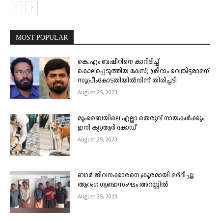
MOST POPULAR
കെ.എം ബഷീറിനെ കാറിടിച്ച്
കൊലപ്പെടുത്തിയ കേസ്; ശ്രീറാം വെങ്കിട്ടരാമന്
സുപ്രീംകോടതിയിൽനിന്ന് തിരിച്ചടി
August 25, 2023
മുംബൈയിലെ എല്ലാ തെരുവ് നായകൾക്കും
ഇനി ക്യുആർ കോഡ്
August 25, 2023
ബാർ ജീവനക്കാരനെ ക്രൂരമായി മർദിച്ചു;
ആറംഗ ഗുണ്ടാസംഘം അറസ്റ്റിൽ
August 25, 2023