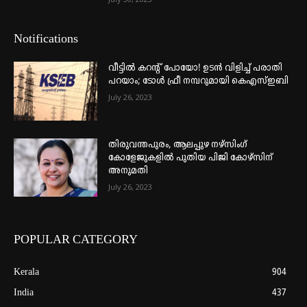
Notifications
വീട്ടില്‍ കറന്റ് പോയോ! ഉടന്‍ വിളിച്ച് പരാതി
പറയാം; ടോള്‍ ഫ്രീ നമ്പറുമായി കെഎസ്ഇബി
July 26, 2023
തിരുവന്തപുരം, ആലപ്പുഴ നഴ്‌സിംഗ്
കോളേജുകളില്‍ പുതിയ പിജി കോഴ്‌സിന്
അനുമതി
July 26, 2023
POPULAR CATEGORY
Kerala
904
India
437