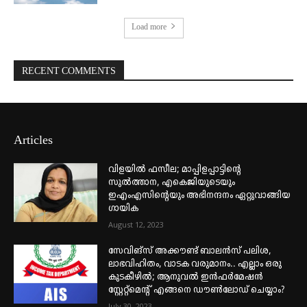
Load more
RECENT COMMENTS
Articles
വിളയിൽ ഫസീല; മാപ്പിളപ്പാട്ടിന്റെ
സുൽത്താന, എകെജിയുടെയും
ഇഎംഎസിന്റെയും അഭിനന്ദനം ഏറ്റുവാങ്ങിയ
ഗായിക
August 12, 2023
സേവിങ്സ് അക്കൗണ്ട് ബാലൻസ് പലിശ,
ലാഭവിഹിതം, വാടക വരുമാനം.. എല്ലാം ഒരു
കുടകീഴിൽ; ആനുവൽ ഇൻഫർമേഷൻ
സ്റ്റേറ്റ്മെന്റ് എങ്ങനെ ഡൗൺലോഡ് ചെയ്യാം?
July 30, 2023