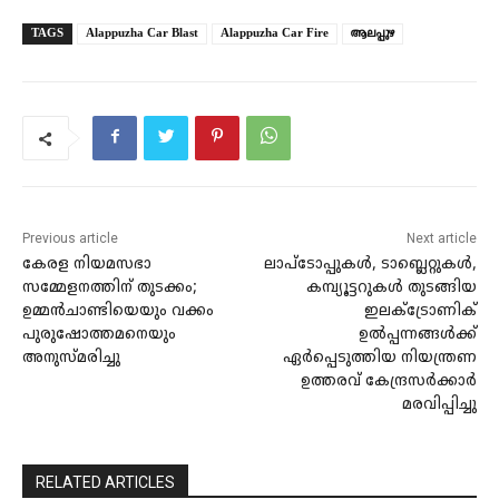
TAGS
Alappuzha Car Blast
Alappuzha Car Fire
ആലപ്പുഴ
Previous article
Next article
കേരള നിയമസഭാ
ലാപ്ടോപ്പുകൾ, ടാബ്ലെറ്റുകൾ,
സമ്മേളനത്തിന് തുടക്കം;
കമ്പ്യൂട്ടറുകൾ തുടങ്ങിയ
ഉമ്മൻചാണ്ടിയെയും വക്കം
ഇലക്ട്രോണിക്
പുരുഷോത്തമനെയും
ഉൽപ്പന്നങ്ങൾക്ക്
അനുസ്മരിച്ചു
ഏർപ്പെടുത്തിയ നിയന്ത്രണ
ഉത്തരവ് കേന്ദ്രസർക്കാർ
മരവിപ്പിച്ചു
RELATED ARTICLES