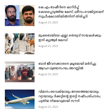
കെ.എം ബഷീറിനെ കാറിടിച്ച്
കൊലപ്പെടുത്തിയ കേസ്; ശ്രീറാം വെങ്കിട്ടരാമന്
സുപ്രീംകോടതിയിൽനിന്ന് തിരിച്ചടി
August 25, 2023
മുംബൈയിലെ എല്ലാ തെരുവ് നായകൾക്കും
ഇനി ക്യുആർ കോഡ്
August 25, 2023
ബാർ ജീവനക്കാരനെ ക്രൂരമായി മർദിച്ചു;
ആറംഗ ഗുണ്ടാസംഘം അറസ്റ്റിൽ
August 25, 2023
വിമാനം വൈകിയാലും നേരത്തെയായാലും
റദ്ദായാലും ടിക്കറ്റിന്റെ ഇരട്ടി നഷ്ടപരിഹാരം;
പുതിയ നിയമവുമായി സൗദി
August 25, 2023