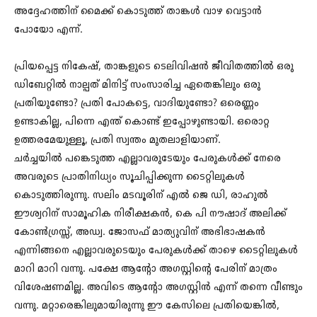
അദ്ദേഹത്തിന് മൈക്ക് കൊടുത്ത് താങ്കൾ വാഴ വെട്ടാൻ
പോയോ എന്ന്.
പ്രിയപ്പെട്ട നികേഷ്, താങ്കളുടെ ടെലിവിഷൻ ജീവിതത്തിൽ ഒരു
ഡിബേറ്റിൽ നാല്പത് മിനിട്ട് സംസാരിച്ച ഏതെങ്കിലും ഒരു
പ്രതിയുണ്ടോ? പ്രതി പോകട്ടെ, വാദിയുണ്ടോ? ഒരെണ്ണം
ഉണ്ടാകില്ല, പിന്നെ എന്ത് കൊണ്ട് ഇപ്പോഴുണ്ടായി. ഒരൊറ്റ
ഉത്തരമേയുള്ളൂ, പ്രതി സ്വന്തം മുതലാളിയാണ്.
ചർച്ചയിൽ പങ്കെടുത്ത എല്ലാവരുടേയും പേരുകൾക്ക് നേരെ
അവരുടെ പ്രാതിനിധ്യം സൂചിപ്പിക്കുന്ന ടൈറ്റിലുകൾ
കൊടുത്തിരുന്നു. സലിം മടവൂരിന് എൽ ജെ ഡി, രാഹുൽ
ഈശ്വറിന് സാമൂഹിക നിരീക്ഷകൻ, കെ പി നൗഷാദ് അലിക്ക്
കോൺഗ്രസ്സ്, അഡ്വ. ജോസഫ് മാത്യുവിന് അഭിഭാഷകൻ
എന്നിങ്ങനെ എല്ലാവരുടെയും പേരുകൾക്ക് താഴെ ടൈറ്റിലുകൾ
മാറി മാറി വന്നു. പക്ഷേ ആന്റോ അഗസ്റ്റിന്റെ പേരിന് മാത്രം
വിശേഷണമില്ല. അവിടെ ആന്റോ അഗസ്റ്റിൻ എന്ന് തന്നെ വീണ്ടും
വന്നു. മറ്റാരെങ്കിലുമായിരുന്നു ഈ കേസിലെ പ്രതിയെങ്കിൽ,