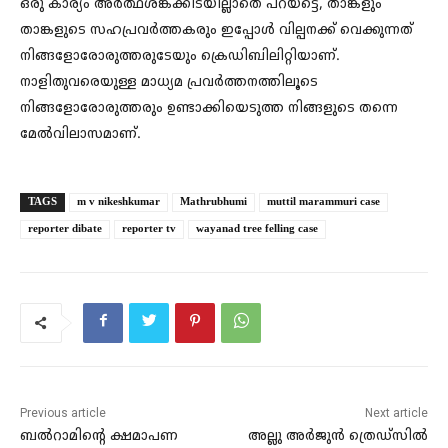
ഒരു കാര്യം അർത്ഥശങ്കക്കിടയില്ലാതെ പറയട്ടെ, താങ്കളും
താങ്കളുടെ സഹപ്രവർത്തകരും ഇപ്പോൾ വില്പനക്ക് വെക്കുന്നത്
നിങ്ങളോരോരുത്തരുടേയും ക്രെഡിബിലിറ്റിയാണ്.
നാളിതുവരെയുള്ള മാധ്യമ പ്രവർത്തനത്തിലൂടെ
നിങ്ങളോരോരുത്തരും ഉണ്ടാക്കിയെടുത്ത നിങ്ങളുടെ തന്നെ
മേൽവിലാസമാണ്.
TAGS
m v nikeshkumar
Mathrubhumi
muttil marammuri case
reporter dibate
reporter tv
wayanad tree felling case
Previous article
Next article
ബൽറാമിന്റെ ക്ഷമാപണ
അല്ലു അർജുൻ ത്രെഡ്‌സിൽ