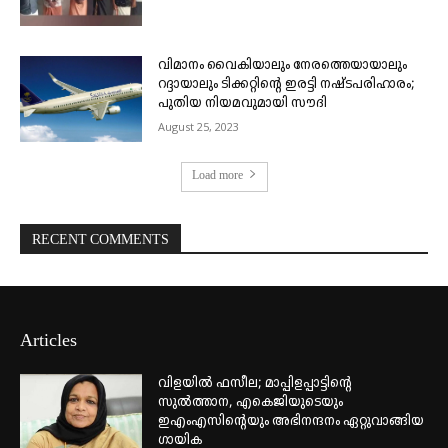
വിമാനം വൈകിയാലും നേരത്തെയായാലും
റദ്ദായാലും ടിക്കറ്റിന്റെ ഇരട്ടി നഷ്ടപരിഹാരം;
പുതിയ നിയമവുമായി സൗദി
August 25, 2023
Load more
RECENT COMMENTS
Articles
വിളയിൽ ഫസീല; മാപ്പിളപ്പാട്ടിന്റെ
സുൽത്താന, എകെജിയുടെയും
ഇഎംഎസിന്റെയും അഭിനന്ദനം ഏറ്റുവാങ്ങിയ
ഗായിക