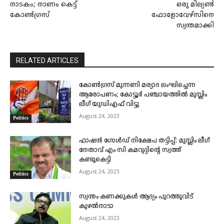
നാടകം; നാണം കെട്ട്
ഒരു മില്യൺ
കോൺഗ്രസ്
ഫോളോവേഴ്‌സിനെ
സ്വന്തമാക്കി
RELATED ARTICLES
കോണ്‍ഗ്രസ് മുന്നണി മര്യാദ ലംഘിച്ചെന്ന
ആരോപണം; കോട്ടൂര്‍ പഞ്ചായത്തില്‍ മുസ്ലിം
ലീഗ് യുഡിഎഫ് വിട്ടു
August 24, 2023
Politics
ഫാഷൻ ഗോൾഡ് നിക്ഷേപ തട്ടിപ്പ്: മുസ്ലിം ലീഗ്
നേതാവ് എം സി കമറുദ്ദിന്റെ സ്വത്ത്‌
കണ്ടുകെട്ടി
August 24, 2023
Politics
സ്വന്തം കണക്കുകൾ ആദ്യം പുറത്തുവിട്
കുഴൽനാടാ
August 24, 2023