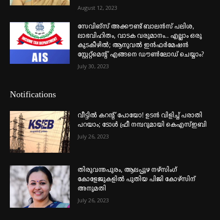
August 12, 2023
സേവിങ്സ് അക്കൗണ്ട് ബാലൻസ് പലിശ,
ലാഭവിഹിതം, വാടക വരുമാനം.. എല്ലാം ഒരു
കുടകീഴിൽ; ആനുവൽ ഇൻഫർമേഷൻ
സ്റ്റേറ്റ്മെന്റ് എങ്ങനെ ഡൗൺലോഡ് ചെയ്യാം?
July 30, 2023
Notifications
വീട്ടില്‍ കറന്റ് പോയോ! ഉടന്‍ വിളിച്ച് പരാതി
പറയാം; ടോള്‍ ഫ്രീ നമ്പറുമായി കെഎസ്ഇബി
July 26, 2023
തിരുവന്തപുരം, ആലപ്പുഴ നഴ്‌സിംഗ്
കോളേജുകളില്‍ പുതിയ പിജി കോഴ്‌സിന്
അനുമതി
July 26, 2023