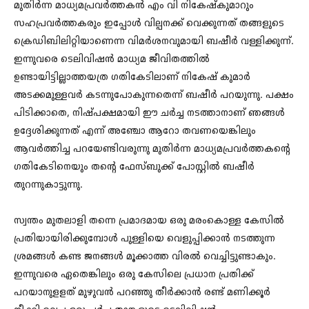
മുതിർന്ന മാധ്യമപ്രവർത്തകൻ എം വി നികേഷ്കുമാറും
സഹപ്രവർത്തകരും ഇപ്പോൾ വില്പനക്ക് വെക്കുന്നത് തങ്ങളുടെ
ക്രെഡിബിലിറ്റിയാണെന്ന വിമർശനവുമായി ബഷീർ വള്ളിക്കുന്ന്.
ഇന്നുവരെ ടെലിവിഷൻ മാധ്യമ ജീവിതത്തിൽ
ഉണ്ടായിട്ടില്ലാത്തയത്ര ഗതികേടിലാണ് നികേഷ് കുമാർ
അടക്കമുള്ളവർ കടന്നുപോകുന്നതെന്ന് ബഷീർ പറയുന്നു. പക്ഷം
പിടിക്കാതെ, നിഷ്പക്ഷമായി ഈ ചർച്ച നടത്താനാണ് ഞങ്ങൾ
ഉദ്ദേശിക്കുന്നത് എന്ന് അഞ്ചോ ആറോ തവണയെങ്കിലും
ആവർത്തിച്ച പറയേണ്ടിവരുന്നു മുതിർന്ന മാധ്യമപ്രവർത്തകന്റെ
ഗതികേടിനെയും തന്റെ ഫേസ്ബുക്ക് പോസ്റ്റിൽ ബഷീർ
തുറന്നുകാട്ടുന്നു.
സ്വന്തം മുതലാളി തന്നെ പ്രമാദമായ ഒരു മരംകൊള്ള കേസിൽ
പ്രതിയായിരിക്കുമ്പോൾ പുള്ളിയെ വെളുപ്പിക്കാൻ നടത്തുന്ന
ശ്രമങ്ങൾ കണ്ട ജനങ്ങൾ മൂക്കാത്ത വിരൽ വെച്ചിട്ടുണ്ടാകും.
ഇന്നുവരെ ഏതെങ്കിലും ഒരു കേസിലെ പ്രധാന പ്രതിക്ക്
പറയാനുളളത് മുഴുവൻ പറഞ്ഞു തീർക്കാൻ രണ്ട് മണിക്കൂർ