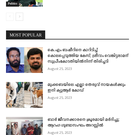
Politics
MOST POPULAR
കെ.എം ബഷീറിനെ കാറിടിച്ച്
കൊലപ്പെടുത്തിയ കേസ്; ശ്രീറാം വെങ്കിട്ടരാമന്
സുപ്രീംകോടതിയിൽനിന്ന് തിരിച്ചടി
August 25, 2023
മുംബൈയിലെ എല്ലാ തെരുവ് നായകൾക്കും
ഇനി ക്യുആർ കോഡ്
August 25, 2023
ബാർ ജീവനക്കാരനെ ക്രൂരമായി മർദിച്ചു;
ആറംഗ ഗുണ്ടാസംഘം അറസ്റ്റിൽ
August 25, 2023