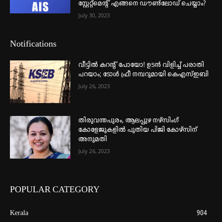
സ്റ്റേറ്റ്മെന്റ് എങ്ങനെ ഡൗൺലോഡ് ചെയ്യാം?
July 30, 2023
Notifications
വീട്ടില്‍ കറന്റ് പോയോ! ഉടന്‍ വിളിച്ച് പരാതി
പറയാം; ടോള്‍ ഫ്രീ നമ്പറുമായി കെഎസ്ഇബി
July 26, 2023
തിരുവന്തപുരം, ആലപ്പുഴ നഴ്‌സിംഗ്
കോളേജുകളില്‍ പുതിയ പിജി കോഴ്‌സിന്
അനുമതി
July 26, 2023
POPULAR CATEGORY
Kerala
904