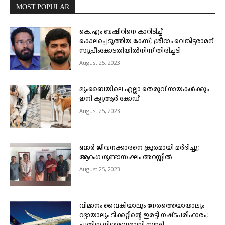
MOST POPULAR
കെ.എം ബഷീറിനെ കാറിടിച്ച്
കൊലപ്പെടുത്തിയ കേസ്; ശ്രീറാം വെങ്കിട്ടരാമന്
സുപ്രീംകോടതിയിൽനിന്ന് തിരിച്ചടി
August 25, 2023
മുംബൈയിലെ എല്ലാ തെരുവ് നായകൾക്കും
ഇനി ക്യുആർ കോഡ്
August 25, 2023
ബാർ ജീവനക്കാരനെ ക്രൂരമായി മർദിച്ചു;
ആറംഗ ഗുണ്ടാസംഘം അറസ്റ്റിൽ
August 25, 2023
വിമാനം വൈകിയാലും നേരത്തെയായാലും
റദ്ദായാലും ടിക്കറ്റിന്റെ ഇരട്ടി നഷ്ടപരിഹാരം;