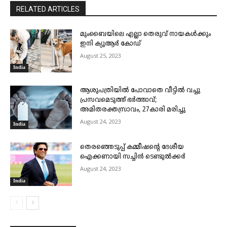
RELATED ARTICLES
മുംബൈയിലെ എല്ലാ തെരുവ് നായകൾക്കും
ഇനി ക്യുആർ കോഡ്
August 25, 2023
India
ആശുപത്രിയിൽ പോവാതെ വീട്ടിൽ വച്ചു
പ്രസവമെടുത്ത് ഭർത്താവ്;
അമിതരക്തസ്രാവം, 27കാരി മരിച്ചു
August 24, 2023
India
തെരഞ്ഞെടുപ്പ് കമ്മീഷന്റെ ദേശീയ
ഐക്കണായി സച്ചിൻ ടെ​ണ്ടു​ൽ​ക്കർ
August 24, 2023
India