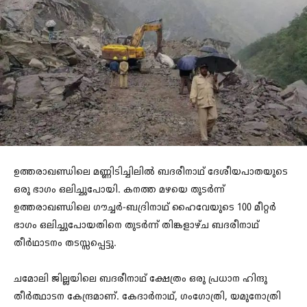
ഉത്തരാഖണ്ഡിലെ മണ്ണിടിച്ചിലിൽ ബദരീനാഥ്‌ ദേശീയപാതയുടെ
ഒരു ഭാഗം ഒലിച്ചുപോയി. കനത്ത മഴയെ തുടർന്ന്
ഉത്തരാഖണ്ഡിലെ ഗൗച്ചർ-ബദ്രിനാഥ് ഹൈവേയുടെ 100 മീറ്റർ
ഭാഗം ഒലിച്ചുപോയതിനെ തുടർന്ന് തിങ്കളാഴ്ച ബദരീനാഥ്
തീർഥാടനം തടസ്സപ്പെട്ടു.
ചമോലി ജില്ലയിലെ ബദരീനാഥ് ക്ഷേത്രം ഒരു പ്രധാന ഹിന്ദു
തീർത്ഥാടന കേന്ദ്രമാണ്. കേദാർനാഥ്, ഗംഗോത്രി, യമുനോത്രി