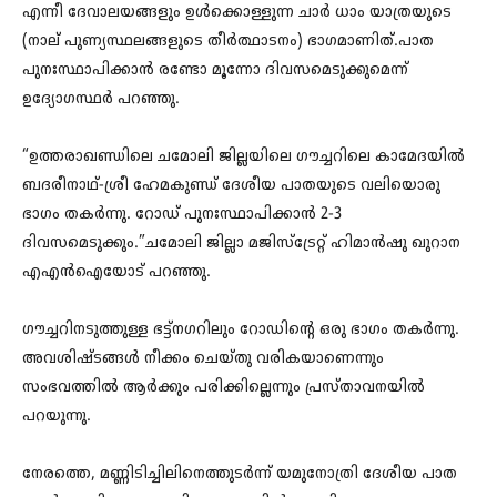
എന്നീ ദേവാലയങ്ങളും ഉൾക്കൊള്ളുന്ന ചാർ ധാം യാത്രയുടെ
(നാല് പുണ്യസ്ഥലങ്ങളുടെ തീർത്ഥാടനം) ഭാഗമാണിത്.പാത
പുനഃസ്ഥാപിക്കാൻ രണ്ടോ മൂന്നോ ദിവസമെടുക്കുമെന്ന്
ഉദ്യോഗസ്ഥർ പറഞ്ഞു.
“ഉത്തരാഖണ്ഡിലെ ചമോലി ജില്ലയിലെ ഗൗച്ചറിലെ കാമേദയിൽ
ബദരീനാഥ്-ശ്രീ ഹേമകുണ്ഡ് ദേശീയ പാതയുടെ വലിയൊരു
ഭാഗം തകർന്നു. റോഡ് പുനഃസ്ഥാപിക്കാൻ 2-3
ദിവസമെടുക്കും.”ചമോലി ജില്ലാ മജിസ്‌ട്രേറ്റ് ഹിമാൻഷു ഖുറാന
എഎൻഐയോട് പറഞ്ഞു.
ഗൗച്ചറിനടുത്തുള്ള ഭട്ട്‌നഗറിലും റോഡിന്റെ ഒരു ഭാഗം തകർന്നു.
അവശിഷ്ടങ്ങൾ നീക്കം ചെയ്തു വരികയാണെന്നും
സംഭവത്തിൽ ആർക്കും പരിക്കില്ലെന്നും പ്രസ്താവനയിൽ
പറയുന്നു.
നേരത്തെ, മണ്ണിടിച്ചിലിനെത്തുടർന്ന് യമുനോത്രി ദേശീയ പാത