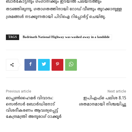
ബാർകോട്ടിനും ഗംഗാനിക്കും ഇടയിൽ പലയിടത്തും
തടഞ്ഞിരുന്നു, ഗതാഗതത്തിനായി റോഡ് വീണ്ടും തുറക്കാനുള്ള
ശ്രമങ്ങൾ നടക്കുന്നതായി പിടിഐ റിപ്പോർട്ട് ചെയ്തു.
TAGS
Badrinath National Highway was washed away in a landslide
Previous article
Next article
ഓപ്പൺഹൈമർ വിവാദം:
ഇപിഎഫ്ഒ പലിശ 8.15
സെൻസർ ബോർഡിനോട്
ശതമാനമായി നിശ്ചയിച്ചു
വിശദീകരണം ആവശ്യപ്പെട്ട്
കേന്ദ്രമന്ത്രി അനുരാ​ഗ് ഠാക്കൂർ