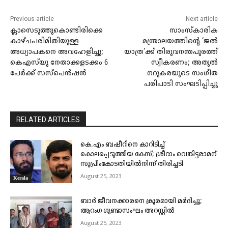
Previous article
Next article
ക്ലാസെടുത്തുകൊണ്ടിരിക്കെ
സാംസ്കാരിക
കാഴ്ചപരിമിതിയുള്ള
മന്ത്രാലയത്തിന്റെ ‘ജൽ
അധ്യാപകനെ അവഹേളിച്ചു;
യാത്ര’ക്ക് തിരുവനന്തപുരത്ത്
കെഎസ്‌‌യു നേതാക്കളടക്കം 6
സ്വീകരണം; അതുൽ
പേർക്ക് സസ്‌പെൻഷൻ
നറുകരയുടെ സംഗീത
പരിപാടി സംഘടിപ്പിച്ചു
RELATED ARTICLES
കെ.എം ബഷീറിനെ കാറിടിച്ച്
കൊലപ്പെടുത്തിയ കേസ്; ശ്രീറാം വെങ്കിട്ടരാമന്
സുപ്രീംകോടതിയിൽനിന്ന് തിരിച്ചടി
August 25, 2023
Kerala
ബാർ ജീവനക്കാരനെ ക്രൂരമായി മർദിച്ചു;
ആറംഗ ഗുണ്ടാസംഘം അറസ്റ്റിൽ
August 25, 2023