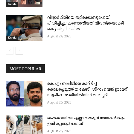
Kerala
വിദ്യാർഥിനിയെ തട്ടിക്കൊണ്ടുപോയി
പീഡിപ്പിച്ചു; കണ്ടെത്തിയത് വിവസ്ത്രയാക്കി
കെട്ടിയിട്ടനിലയിൽ
August 24, 2023
Kerala
MOST POPULAR
കെ.എം ബഷീറിനെ കാറിടിച്ച്
കൊലപ്പെടുത്തിയ കേസ്; ശ്രീറാം വെങ്കിട്ടരാമന്
സുപ്രീംകോടതിയിൽനിന്ന് തിരിച്ചടി
August 25, 2023
മുംബൈയിലെ എല്ലാ തെരുവ് നായകൾക്കും
ഇനി ക്യുആർ കോഡ്
August 25, 2023