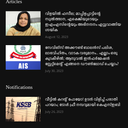
Articles
വിളയിൽ ഫസീല; മാപ്പിളപ്പാട്ടിന്റെ
സുൽത്താന, എകെജിയുടെയും
ഇഎംഎസിന്റെയും അഭിനന്ദനം ഏറ്റുവാങ്ങിയ
ഗായിക
August 12, 2023
സേവിങ്സ് അക്കൗണ്ട് ബാലൻസ് പലിശ,
ലാഭവിഹിതം, വാടക വരുമാനം.. എല്ലാം ഒരു
കുടകീഴിൽ; ആനുവൽ ഇൻഫർമേഷൻ
സ്റ്റേറ്റ്മെന്റ് എങ്ങനെ ഡൗൺലോഡ് ചെയ്യാം?
July 30, 2023
Notifications
വീട്ടില്‍ കറന്റ് പോയോ! ഉടന്‍ വിളിച്ച് പരാതി
പറയാം; ടോള്‍ ഫ്രീ നമ്പറുമായി കെഎസ്ഇബി
July 26, 2023