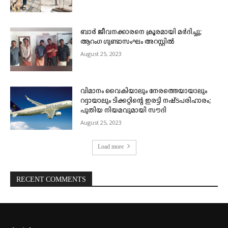
ബാർ ജീവനക്കാരനെ ക്രൂരമായി മർദിച്ചു;
ആറംഗ ഗുണ്ടാസംഘം അറസ്റ്റിൽ
August 25, 2023
വിമാനം വൈകിയാലും നേരത്തെയായാലും
റദ്ദായാലും ടിക്കറ്റിന്റെ ഇരട്ടി നഷ്ടപരിഹാരം;
പുതിയ നിയമവുമായി സൗദി
August 25, 2023
Load more
RECENT COMMENTS