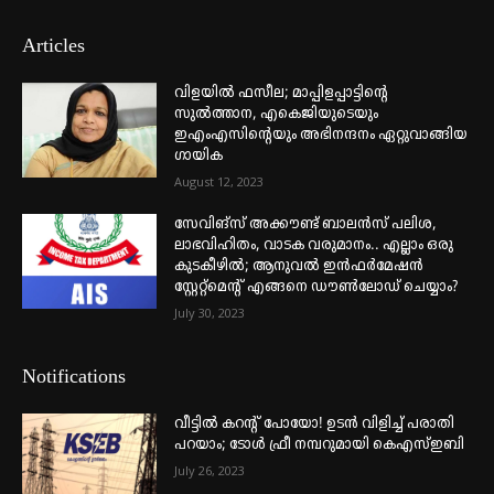
Articles
വിളയിൽ ഫസീല; മാപ്പിളപ്പാട്ടിന്റെ
സുൽത്താന, എകെജിയുടെയും
ഇഎംഎസിന്റെയും അഭിനന്ദനം ഏറ്റുവാങ്ങിയ
ഗായിക
August 12, 2023
സേവിങ്സ് അക്കൗണ്ട് ബാലൻസ് പലിശ,
ലാഭവിഹിതം, വാടക വരുമാനം.. എല്ലാം ഒരു
കുടകീഴിൽ; ആനുവൽ ഇൻഫർമേഷൻ
സ്റ്റേറ്റ്മെന്റ് എങ്ങനെ ഡൗൺലോഡ് ചെയ്യാം?
July 30, 2023
Notifications
വീട്ടില്‍ കറന്റ് പോയോ! ഉടന്‍ വിളിച്ച് പരാതി
പറയാം; ടോള്‍ ഫ്രീ നമ്പറുമായി കെഎസ്ഇബി
July 26, 2023