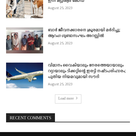
ഇനി ക്യുആർ കോഡ്
August 25, 2023
ബാർ ജീവനക്കാരനെ ക്രൂരമായി മർദിച്ചു;
ആറംഗ ഗുണ്ടാസംഘം അറസ്റ്റിൽ
August 25, 2023
വിമാനം വൈകിയാലും നേരത്തെയായാലും
റദ്ദായാലും ടിക്കറ്റിന്റെ ഇരട്ടി നഷ്ടപരിഹാരം;
പുതിയ നിയമവുമായി സൗദി
August 25, 2023
Load more
RECENT COMMENTS