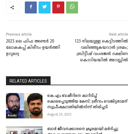
Previous article
Next article
2023 ലെ ഫിഫ അണ്ടർ 20
123 നിലയുള്ള കെട്ടിടത്തിൽ
ലോകകപ്പ് കിരീടം ഉയർത്തി
വലിഞ്ഞുകയറാൻ ശ്രമം;
ഉറുഗ്വേ
ബ്രിട്ടീഷ് വംശജൻ ദക്ഷിണ
കൊറിയയിൽ അറസ്റ്റിൽ
RELATED ARTICLES
കെ.എം ബഷീറിനെ കാറിടിച്ച്
കൊലപ്പെടുത്തിയ കേസ്; ശ്രീറാം വെങ്കിട്ടരാമന്
സുപ്രീംകോടതിയിൽനിന്ന് തിരിച്ചടി
August 25, 2023
Kerala
ബാർ ജീവനക്കാരനെ ക്രൂരമായി മർദിച്ചു;