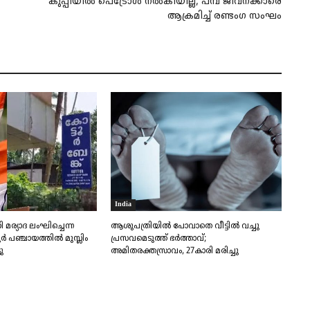
കുപ്പിയില്‍ പെട്രോള്‍ നൽകിയില്ല, പമ്പ് ജീവനക്കാരെ
ആക്രമിച്ച് രണ്ടംഗ സംഘം
India
 മര്യാദ ലംഘിച്ചെന്ന
ആശുപത്രിയിൽ പോവാതെ വീട്ടിൽ വച്ചു
 പഞ്ചായത്തില്‍ മുസ്ലിം
പ്രസവമെടുത്ത് ഭർത്താവ്;
ു
അമിതരക്തസ്രാവം, 27കാരി മരിച്ചു