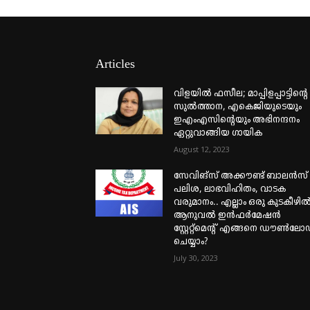
Articles
വിളയിൽ ഫസീല; മാപ്പിളപ്പാട്ടിന്റെ
സുൽത്താന, എകെജിയുടെയും
ഇഎംഎസിന്റെയും അഭിനന്ദനം
ഏറ്റുവാങ്ങിയ ഗായിക
August 12, 2023
സേവിങ്സ് അക്കൗണ്ട് ബാലൻസ്
പലിശ, ലാഭവിഹിതം, വാടക
വരുമാനം.. എല്ലാം ഒരു കുടകീഴിൽ
ആനുവൽ ഇൻഫർമേഷൻ
സ്റ്റേറ്റ്മെന്റ് എങ്ങനെ ഡൗൺലോ
ചെയ്യാം?
July 30, 2023