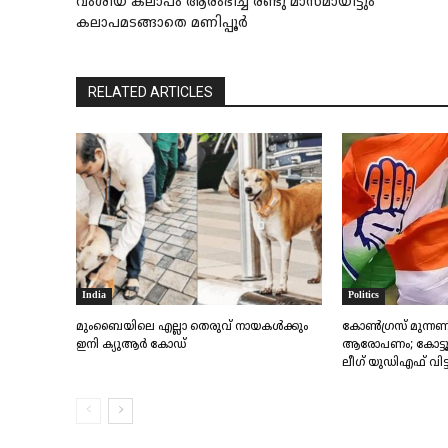
വംശീയ കലാപം ആരംഭിച്ച് രണ്ടു മാസമായിട്ടും
കലാപമടങ്ങാതെ മണിപ്പൂര്‍
RELATED ARTICLES
India
Politics
മുംബൈയിലെ എല്ലാ തെരുവ് നായകൾക്കും
കോണ്‍ഗ്രസ് മുന്നണി
ഇനി ക്യുആർ കോഡ്
ആരോപണം; കോട്ടൂര്‍
ലീഗ് യുഡിഎഫ് വിട്ട