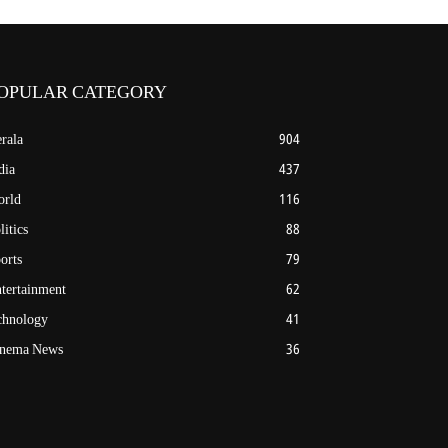
OPULAR CATEGORY
rala
904
dia
437
rld
116
litics
88
orts
79
tertainment
62
chnology
41
nema News
36