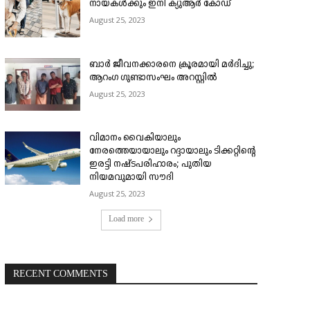
നായകൾക്കും ഇനി ക്യുആർ കോഡ്
August 25, 2023
ബാർ ജീവനക്കാരനെ ക്രൂരമായി മർദിച്ചു;
ആറംഗ ഗുണ്ടാസംഘം അറസ്റ്റിൽ
August 25, 2023
വിമാനം വൈകിയാലും
നേരത്തെയായാലും റദ്ദായാലും ടിക്കറ്റിന്റെ
ഇരട്ടി നഷ്ടപരിഹാരം; പുതിയ
നിയമവുമായി സൗദി
August 25, 2023
Load more
RECENT COMMENTS