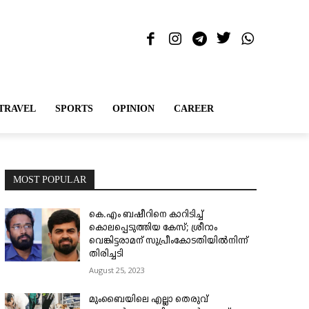
TRAVEL
SPORTS
OPINION
CAREER
MOST POPULAR
കെ.എം ബഷീറിനെ കാറിടിച്ച്
കൊലപ്പെടുത്തിയ കേസ്; ശ്രീറാം
വെങ്കിട്ടരാമന് സുപ്രീംകോടതിയിൽനിന്ന്
തിരിച്ചടി
August 25, 2023
മുംബൈയിലെ എല്ലാ തെരുവ്