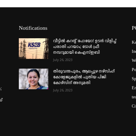
Notifications
P
വീട്ടില്‍ കറന്റ് പോയോ! ഉടന്‍ വിളിച്ച്
Ke
പരാതി പറയാം; ടോള്‍ ഫ്രീ
In
നമ്പറുമായി കെഎസ്ഇബി
July 26, 2023
Wo
Po
തിരുവന്തപുരം, ആലപ്പുഴ നഴ്‌സിംഗ്
കോളേജുകളില്‍ പുതിയ പിജി
Sp
കോഴ്‌സിന് അനുമതി
En
;
July 26, 2023
te
ഡ്
Ci