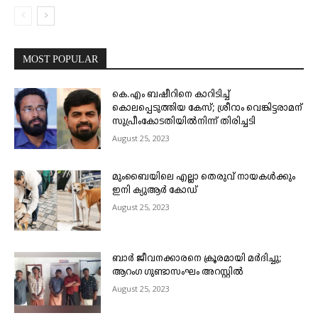
MOST POPULAR
കെ.എം ബഷീറിനെ കാറിടിച്ച്
കൊലപ്പെടുത്തിയ കേസ്; ശ്രീറാം വെങ്കിട്ടരാമന്
സുപ്രീംകോടതിയിൽനിന്ന് തിരിച്ചടി
August 25, 2023
മുംബൈയിലെ എല്ലാ തെരുവ് നായകൾക്കും
ഇനി ക്യുആർ കോഡ്
August 25, 2023
ബാർ ജീവനക്കാരനെ ക്രൂരമായി മർദിച്ചു;
ആറംഗ ഗുണ്ടാസംഘം അറസ്റ്റിൽ
August 25, 2023