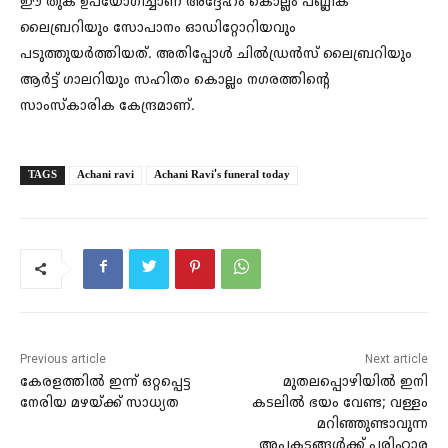
ഈ തുക ഉപയോഗിച്ചാണ് അദ്ദേഹം കൊല്ലം പബ്ലിക്
ലൈബ്രറിയും സോപാനം ഓഡിറ്റോറിയവും
പടുത്തുയർത്തിയത്. അതിപ്പോൾ ചിൽഡ്രൻസ് ലൈബ്രറിയും
ആർട്ട് ഗാലറിയും സഹിതം കൊല്ലം നഗരത്തിന്റെ
സാംസ്കാരിക കേന്ദ്രമാണ്.
TAGS
Achani ravi
Achani Ravi's funeral today
Previous article
Next article
കേരളത്തിൽ ഇന്ന് ഒറ്റപ്പെട്ട
മുതലപ്പൊഴിയിൽ ഇനി
നേരിയ മഴയ്ക്ക് സാധ്യത
കടലിൽ ഭയം വേണ്ട; വള്ളം
മറിഞ്ഞുണ്ടാവുന്ന
അപകടങ്ങൾക്ക് പരിഹാര