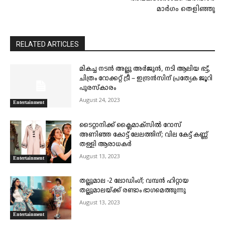
മാർഗം തെളിഞ്ഞു
RELATED ARTICLES
മികച്ച നടൻ അല്ലു അർജുൻ, നടി ആലിയ ഭട്ട്,
ചിത്രം റോക്കറ്റ് ട്രീ – ഇന്ദ്രൻസിന് പ്രത്യേക ജൂറി
പുരസ്കാരം
August 24, 2023
Entertainment
ടൈറ്റാനിക്ക് ക്ലൈമാക്സിൽ റോസ്
അണിഞ്ഞ കോട്ട് ലേലത്തിന്; വില കേട്ട് കണ്ണ്
തള്ളി ആരാധകർ
August 13, 2023
Entertainment
തല്ലുമാല -2 ലോഡിംഗ്; വമ്പൻ ഹിറ്റായ
തല്ലുമാലയ്ക്ക് രണ്ടാം ഭാ​ഗമെത്തുന്നു
August 13, 2023
Entertainment