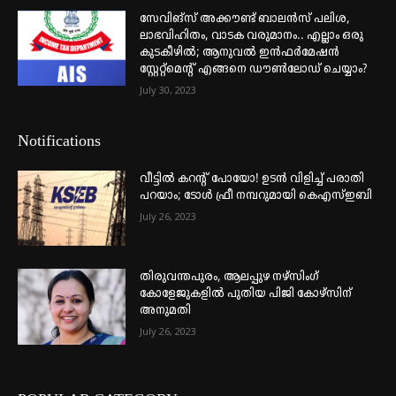
സേവിങ്സ് അക്കൗണ്ട് ബാലൻസ് പലിശ,
ലാഭവിഹിതം, വാടക വരുമാനം.. എല്ലാം ഒരു
കുടകീഴിൽ; ആനുവൽ ഇൻഫർമേഷൻ
സ്റ്റേറ്റ്മെന്റ് എങ്ങനെ ഡൗൺലോഡ് ചെയ്യാം?
July 30, 2023
Notifications
വീട്ടില്‍ കറന്റ് പോയോ! ഉടന്‍ വിളിച്ച് പരാതി
പറയാം; ടോള്‍ ഫ്രീ നമ്പറുമായി കെഎസ്ഇബി
July 26, 2023
തിരുവന്തപുരം, ആലപ്പുഴ നഴ്‌സിംഗ്
കോളേജുകളില്‍ പുതിയ പിജി കോഴ്‌സിന്
അനുമതി
July 26, 2023