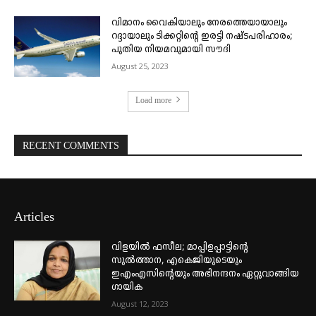
വിമാനം വൈകിയാലും നേരത്തെയായാലും
റദ്ദായാലും ടിക്കറ്റിന്റെ ഇരട്ടി നഷ്ടപരിഹാരം;
പുതിയ നിയമവുമായി സൗദി
August 25, 2023
Load more
RECENT COMMENTS
Articles
വിളയിൽ ഫസീല; മാപ്പിളപ്പാട്ടിന്റെ
സുൽത്താന, എകെജിയുടെയും
ഇഎംഎസിന്റെയും അഭിനന്ദനം ഏറ്റുവാങ്ങിയ
ഗായിക
August 12, 2023