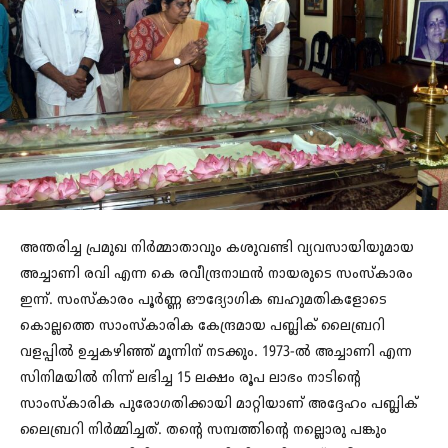
അന്തരിച്ച പ്രമുഖ നിർമ്മാതാവും കശുവണ്ടി വ്യവസായിയുമായ
അച്ചാണി രവി എന്ന കെ രവീന്ദ്രനാഥൻ നായരുടെ സംസ്കാരം
ഇന്ന്. സംസ്കാരം പൂർണ്ണ ഔദ്യോഗിക ബഹുമതികളോടെ
കൊല്ലത്തെ സാംസ്കാരിക കേന്ദ്രമായ പബ്ലിക് ലൈബ്രറി
വളപ്പിൽ ഉച്ചകഴിഞ്ഞ് മൂന്നിന് നടക്കും. 1973-ൽ അച്ചാണി എന്ന
സിനിമയിൽ നിന്ന് ലഭിച്ച 15 ലക്ഷം രൂപ ലാഭം നാടിന്റെ
സാംസ്‌കാരിക പുരോഗതിക്കായി മാറ്റിയാണ് അദ്ദേഹം പബ്ലിക്
ലൈബ്രറി നിർമ്മിച്ചത്. തന്റെ സമ്പത്തിന്റെ നല്ലൊരു പങ്കും