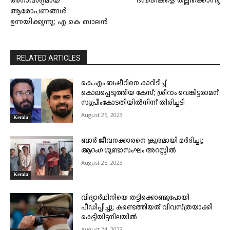
അനാവശ്യമായ
ദമ്പതികളെ തല്ലിക്കൊന്നു
ആരോപണങ്ങൾ
ഉന്നയിക്കുന്നു; എ കെ ബാലൻ
RELATED ARTICLES
കെ.എം ബഷീറിനെ കാറിടിച്ച്
കൊലപ്പെടുത്തിയ കേസ്; ശ്രീറാം വെങ്കിട്ടരാമന്
സുപ്രീംകോടതിയിൽനിന്ന് തിരിച്ചടി
August 25, 2023
Kerala
ബാർ ജീവനക്കാരനെ ക്രൂരമായി മർദിച്ചു;
ആറംഗ ഗുണ്ടാസംഘം അറസ്റ്റിൽ
August 25, 2023
Kerala
വിദ്യാർഥിനിയെ തട്ടിക്കൊണ്ടുപോയി
പീഡിപ്പിച്ചു; കണ്ടെത്തിയത് വിവസ്ത്രയാക്കി
കെട്ടിയിട്ടനിലയിൽ
August 24, 2023