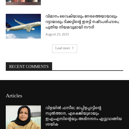
വിമാനം വൈകിയാലും നേരത്തെയായാലും
റദ്ദായാലും ടിക്കറ്റിന്റെ ഇരട്ടി നഷ്ടപരിഹാരം;
പുതിയ നിയമവുമായി സൗദി
August 25, 2023
Load more
RECENT COMMENTS
Articles
വിളയിൽ ഫസീല; മാപ്പിളപ്പാട്ടിന്റെ
സുൽത്താന, എകെജിയുടെയും
ഇഎംഎസിന്റെയും അഭിനന്ദനം ഏറ്റുവാങ്ങിയ
ഗായിക