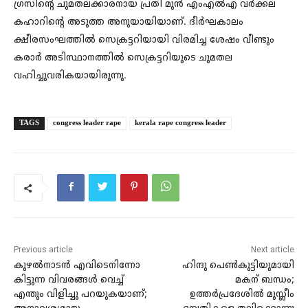
ഗ്രസിന്റെ ചുമതലക്കാരനായ പ്രതി മുൻ ‌എംഎൽഎ വർക്കല
കഹാറിന്റെ അടുത്ത അനുയായിയാണ്‌. ദീർഘകാലം
ക്ഷീരസംഘത്തിൽ സെക്രട്ടറിയായി വിരമിച്ച ശേഷം വീണ്ടും
കരാർ അടിസ്ഥാനത്തിൽ സെക്രട്ടറിയുടെ ചുമതല
വഹിച്ചുവരികയായിരുന്നു.
TAGS
congress leader rape
kerala rape congress leader
Previous article
Next article
കുഴൽനാടൻ എവിടെനിന്നോ
ഹിന്ദു പെൺകുട്ടിയുമായി
കിട്ടുന്ന വിവരങ്ങൾ വെച്ച്
മകന് ബന്ധം;
എന്തും വിളിച്ചു പറയുകയാണ്;
ഉത്തർപ്രദേശിൽ മുസ്ലീം