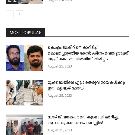
Kerala
MOST POPULAR
കെ.എം ബഷീറിനെ കാറിടിച്ച്
കൊലപ്പെടുത്തിയ കേസ്; ശ്രീറാം വെങ്കിട്ടരാമന്
സുപ്രീംകോടതിയിൽനിന്ന് തിരിച്ചടി
August 25, 2023
മുംബൈയിലെ എല്ലാ തെരുവ് നായകൾക്കും
ഇനി ക്യുആർ കോഡ്
August 25, 2023
ബാർ ജീവനക്കാരനെ ക്രൂരമായി മർദിച്ചു;
ആറംഗ ഗുണ്ടാസംഘം അറസ്റ്റിൽ
August 25, 2023