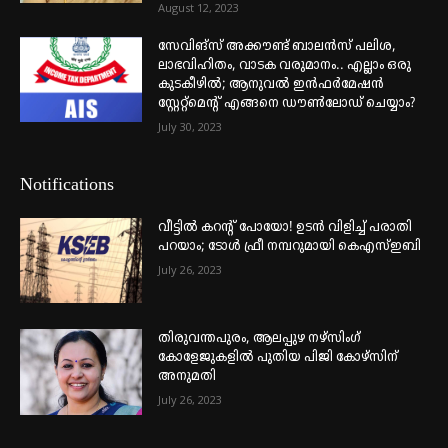
August 12, 2023
സേവിങ്സ് അക്കൗണ്ട് ബാലൻസ് പലിശ,
ലാഭവിഹിതം, വാടക വരുമാനം.. എല്ലാം ഒരു
കുടകീഴിൽ; ആനുവൽ ഇൻഫർമേഷൻ
സ്റ്റേറ്റ്മെന്റ് എങ്ങനെ ഡൗൺലോഡ് ചെയ്യാം?
July 30, 2023
Notifications
വീട്ടില്‍ കറന്റ് പോയോ! ഉടന്‍ വിളിച്ച് പരാതി
പറയാം; ടോള്‍ ഫ്രീ നമ്പറുമായി കെഎസ്ഇബി
July 26, 2023
തിരുവന്തപുരം, ആലപ്പുഴ നഴ്‌സിംഗ്
കോളേജുകളില്‍ പുതിയ പിജി കോഴ്‌സിന്
അനുമതി
July 26, 2023