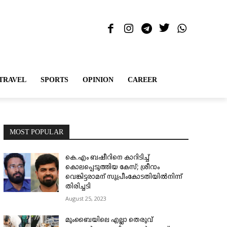
TRAVEL
SPORTS
OPINION
CAREER
MOST POPULAR
കെ.എം ബഷീറിനെ കാറിടിച്ച്
കൊലപ്പെടുത്തിയ കേസ്; ശ്രീറാം
വെങ്കിട്ടരാമന് സുപ്രീംകോടതിയിൽനിന്ന്
തിരിച്ചടി
August 25, 2023
മുംബൈയിലെ എല്ലാ തെരുവ്