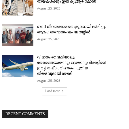
നായകൾക്കും ഇനി ക്യുആർ കോഡ്
August 25, 2023
ബാർ ജീവനക്കാരനെ ക്രൂരമായി മർദിച്ചു;
ആറംഗ ഗുണ്ടാസംഘം അറസ്റ്റിൽ
August 25, 2023
വിമാനം വൈകിയാലും
നേരത്തെയായാലും റദ്ദായാലും ടിക്കറ്റിന്റെ
ഇരട്ടി നഷ്ടപരിഹാരം; പുതിയ
നിയമവുമായി സൗദി
August 25, 2023
Load more
RECENT COMMENTS