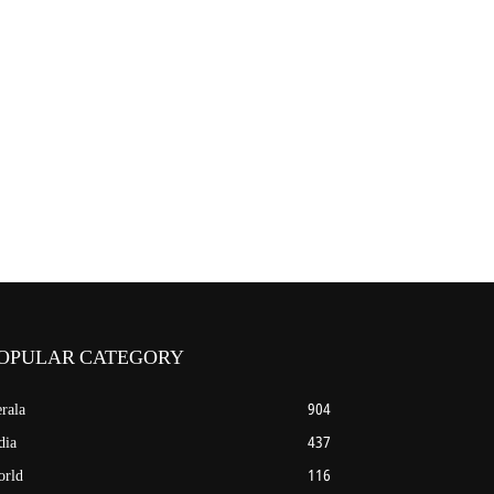
OPULAR CATEGORY
rala
904
dia
437
rld
116