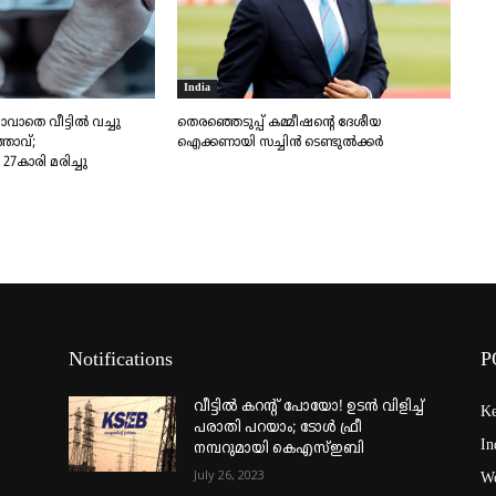
India
ാതെ വീട്ടിൽ വച്ചു
തെരഞ്ഞെടുപ്പ് കമ്മീഷന്റെ ദേശീയ
്താവ്;
ഐക്കണായി സച്ചിൻ ടെ​ണ്ടു​ൽ​ക്കർ
7കാരി മരിച്ചു
Notifications
P
വീട്ടില്‍ കറന്റ് പോയോ! ഉടന്‍ വിളിച്ച്
Ke
പരാതി പറയാം; ടോള്‍ ഫ്രീ
In
നമ്പറുമായി കെഎസ്ഇബി
July 26, 2023
Wo