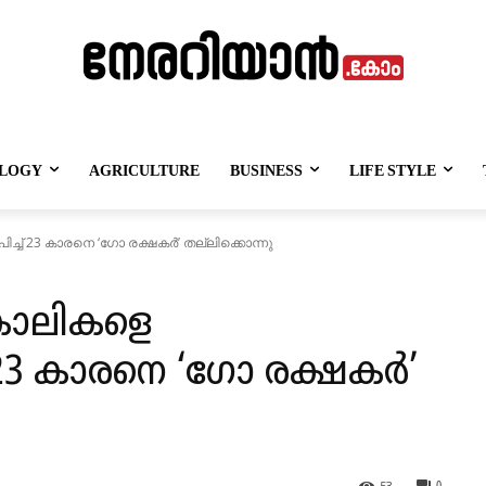
LOGY
AGRICULTURE
BUSINESS
LIFE STYLE
്ച് 23 കാരനെ ‘ഗോ രക്ഷകർ’ തല്ലിക്കൊന്നു
ുകാലികളെ
 23 കാരനെ ‘ഗോ രക്ഷകർ’
53
0