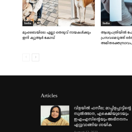
India
India
മുംബൈയിലെ എല്ലാ തെരുവ് നായകൾക്കും
ആശുപത്രിയിൽ പോവ
ഇനി ക്യുആർ കോഡ്
പ്രസവമെടുത്ത് ഭർത
അമിതരക്തസ്രാവം, 2
Articles
വിളയിൽ ഫസീല; മാപ്പിളപ്പാട്ടിന്റെ
സുൽത്താന, എകെജിയുടെയും
ഇഎംഎസിന്റെയും അഭിനന്ദനം
ഏറ്റുവാങ്ങിയ ഗായിക
August 12, 2023