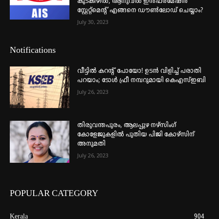
കുടകീഴിൽ; ആനുവൽ ഇൻഫർമേഷൻ
സ്റ്റേറ്റ്മെന്റ് എങ്ങനെ ഡൗൺലോഡ് ചെയ്യാം?
July 30, 2023
Notifications
വീട്ടില്‍ കറന്റ് പോയോ! ഉടന്‍ വിളിച്ച് പരാതി
പറയാം; ടോള്‍ ഫ്രീ നമ്പറുമായി കെഎസ്ഇബി
July 26, 2023
തിരുവന്തപുരം, ആലപ്പുഴ നഴ്‌സിംഗ്
കോളേജുകളില്‍ പുതിയ പിജി കോഴ്‌സിന്
അനുമതി
July 26, 2023
POPULAR CATEGORY
Kerala
904