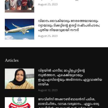
August 25, 2023
വിമാനം വൈകിയാലും നേരത്തെയായാലും
റദ്ദായാലും ടിക്കറ്റിന്റെ ഇരട്ടി നഷ്ടപരിഹാരം;
പുതിയ നിയമവുമായി സൗദി
August 25, 2023
Articles
വിളയിൽ ഫസീല; മാപ്പിളപ്പാട്ടിന്റെ
സുൽത്താന, എകെജിയുടെയും
ഇഎംഎസിന്റെയും അഭിനന്ദനം ഏറ്റുവാങ്ങിയ
ഗായിക
August 12, 2023
സേവിങ്സ് അക്കൗണ്ട് ബാലൻസ് പലിശ,
ലാഭവിഹിതം, വാടക വരുമാനം.. എല്ലാം ഒരു