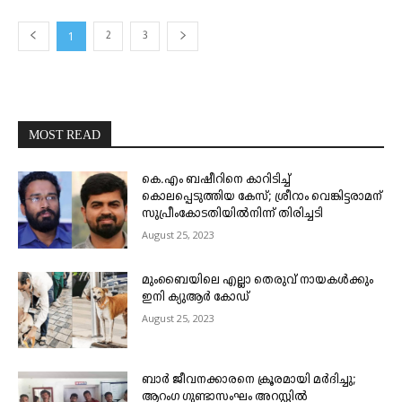
1
2
3
MOST READ
കെ.എം ബഷീറിനെ കാറിടിച്ച്
കൊലപ്പെടുത്തിയ കേസ്; ശ്രീറാം വെങ്കിട്ടരാമന്
സുപ്രീംകോടതിയിൽനിന്ന് തിരിച്ചടി
August 25, 2023
മുംബൈയിലെ എല്ലാ തെരുവ് നായകൾക്കും
ഇനി ക്യുആർ കോഡ്
August 25, 2023
ബാർ ജീവനക്കാരനെ ക്രൂരമായി മർദിച്ചു;
ആറംഗ ഗുണ്ടാസംഘം അറസ്റ്റിൽ