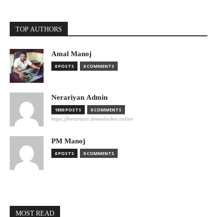
TOP AUTHORS
Amal Manoj
0 POSTS
0 COMMENTS
Nerariyan Admin
1850 POSTS
0 COMMENTS
https://nerariyan.demodocker.online
PM Manoj
0 POSTS
0 COMMENTS
MOST READ