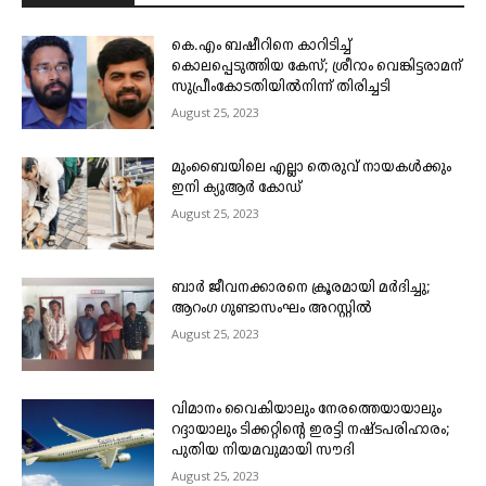
കെ.എം ബഷീറിനെ കാറിടിച്ച്
കൊലപ്പെടുത്തിയ കേസ്; ശ്രീറാം വെങ്കിട്ടരാമന്
സുപ്രീംകോടതിയിൽനിന്ന് തിരിച്ചടി
August 25, 2023
മുംബൈയിലെ എല്ലാ തെരുവ് നായകൾക്കും
ഇനി ക്യുആർ കോഡ്
August 25, 2023
ബാർ ജീവനക്കാരനെ ക്രൂരമായി മർദിച്ചു;
ആറംഗ ഗുണ്ടാസംഘം അറസ്റ്റിൽ
August 25, 2023
വിമാനം വൈകിയാലും നേരത്തെയായാലും
റദ്ദായാലും ടിക്കറ്റിന്റെ ഇരട്ടി നഷ്ടപരിഹാരം;
പുതിയ നിയമവുമായി സൗദി
August 25, 2023