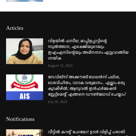
Articles
വിളയിൽ ഫസീല; മാപ്പിളപ്പാട്ടിന്റെ
സുൽത്താന, എകെജിയുടെയും
ഇഎംഎസിന്റെയും അഭിനന്ദനം ഏറ്റുവാങ്ങിയ
ഗായിക
August 12, 2023
സേവിങ്സ് അക്കൗണ്ട് ബാലൻസ് പലിശ,
ലാഭവിഹിതം, വാടക വരുമാനം.. എല്ലാം ഒരു
കുടകീഴിൽ; ആനുവൽ ഇൻഫർമേഷൻ
സ്റ്റേറ്റ്മെന്റ് എങ്ങനെ ഡൗൺലോഡ് ചെയ്യാം?
July 30, 2023
Notifications
വീട്ടില്‍ കറന്റ് പോയോ! ഉടന്‍ വിളിച്ച് പരാതി